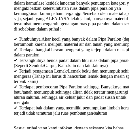
dalam kamuflase ketidak lancaran banyak penutupan kategori 
mengakibatkan ketersumbatan ruas dalam pipa paralon yan
kemungkinan kuran paham terganggu/tersebab oleh material ap
saja, sejauh yang ALFA JASA telah jalani, banyaknya material
tersumbat mempengaruhi genangan ruas pipa paralon dalam ser
di sebabkan dalam prihal :
✔ Tumbuhnya Akar kecil yang banyak dalam Pipa Paralon (da
bertumbuh karena meliputi material air dan tanah yang menum
✔ Terdapat bangkai hewan pengerat yang terjepit dalam ruas p
dalam paralon
✔ Tersangkutnya benda padat dalam liku ruas dalam pipa para
(Seperti Sendok/Garpu, Kain-kain dan lain-lainnya)
✔ Terjadi pengerasan Lemak/Lemak beku dan menumpuk sehi
mengeras (Tahap ini harus di hancurkan lemak dengan mesin sp
terbaik kami)
✔ Terdapat pembocoran Pipa Paralon sehingga Banyaknya mat
batu/tanah menumpuk sehingga aliran tidak teratur mengarungi
aturan saluran, sehingga air keluar jalur dan padat susah untuk
mengalir
✔ Terdapat bak dalam yang memiliki penumpukan limbah keras
terjadi tidak teraturan jalu ruas pembuangan/saluran
Sesuai prihal yang kami infokan, dengan seksama kita bahas