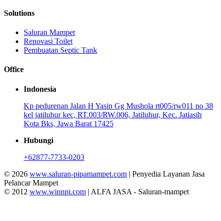
Solutions
Saluran Mampet
Renovasi Toilet
Pembuatan Septic Tank
Office
Indonesia
Kp pedurenan Jalan H Yasin Gg Mushola rt005/rw011 no 38
kel jatiluhur kec, RT.003/RW.006, Jatiluhur, Kec. Jatiasih
Kota Bks, Jawa Barat 17425
Hubungi
+62877-7733-0203
© 2026
www.saluran-pipamampet.com
| Penyedia Layanan Jasa
Pelancar Mampet
© 2012
www.winnpi.com
| ALFA JASA - Saluran-mampet