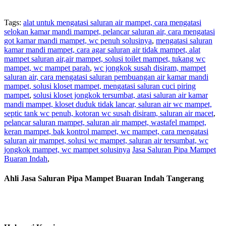
Tags:
alat untuk mengatasi saluran air mampet, cara mengatasi
selokan kamar mandi mampet, pelancar saluran air, cara mengatasi
got kamar mandi mampet, wc penuh solusinya
,
mengatasi saluran
kamar mandi mampet, cara agar saluran air tidak mampet, alat
mampet saluran air,air mampet, solusi toilet mampet, tukang wc
mampet, wc mampet parah
,
wc jongkok susah disiram, mampet
saluran air, cara mengatasi saluran pembuangan air kamar mandi
mampet, solusi kloset mampet, mengatasi saluran cuci piring
mampet
,
solusi kloset jongkok tersumbat, atasi saluran air kamar
mandi mampet, kloset duduk tidak lancar, saluran air wc mampet,
septic tank wc penuh, kotoran wc susah disiram, saluran air macet
,
pelancar saluran mampet, saluran air mampet, wastafel mampet,
keran mampet, bak kontrol mampet, wc mampet, cara mengatasi
saluran air mampet, solusi wc mampet, saluran air tersumbat, wc
jongkok mampet, wc mampet solusinya
Jasa Saluran Pipa Mampet
Buaran Indah
,
Ahli Jasa Saluran Pipa Mampet Buaran Indah Tangerang