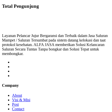
Total Pengunjung
saluran mampet bekasi, saluran mampet bogor, salur
Layanan Pelancar Jujur Bergaransi dan Terbaik dalam Jasa Saluran
Mampet / Saluran Tersumbat pada sistem datang kelokasi dan taat
protokol kesehatan. ALFA JASA memberikan Solusi Kelancaran
Saluran Secara Tuntas Tanpa bongkar dan Solusi Tepat untuk
membongkar.
Company
About
Visi & Misi
Post
Contact