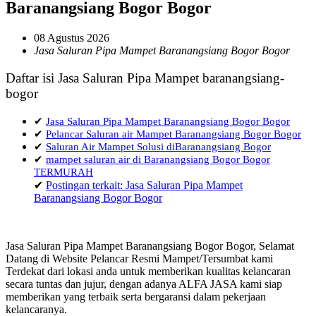
Baranangsiang Bogor Bogor
08 Agustus 2026
Jasa Saluran Pipa Mampet Baranangsiang Bogor Bogor
Daftar isi Jasa Saluran Pipa Mampet baranangsiang-
bogor
✔
Jasa Saluran Pipa Mampet Baranangsiang Bogor Bogor
✔
Pelancar Saluran air Mampet Baranangsiang Bogor Bogor
✔
Saluran Air Mampet Solusi diBaranangsiang Bogor
✔
mampet saluran air di Baranangsiang Bogor Bogor
TERMURAH
✔
Postingan terkait: Jasa Saluran Pipa Mampet
Baranangsiang Bogor Bogor
Jasa Saluran Pipa Mampet Baranangsiang Bogor Bogor, Selamat
Datang di Website Pelancar Resmi Mampet/Tersumbat kami
Terdekat dari lokasi anda untuk memberikan kualitas kelancaran
secara tuntas dan jujur, dengan adanya ALFA JASA kami siap
memberikan yang terbaik serta bergaransi dalam pekerjaan
kelancaranya.