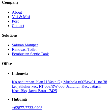
Company
About
Visi & Misi
Post
Contact
Solutions
Saluran Mampet
Renovasi Toilet
Pembuatan Septic Tank
Office
Indonesia
Kp pedurenan Jalan H Yasin Gg Mushola rt005/rw011 no 38
kel jatiluhur kec, RT.003/RW.006, Jatiluhur, Kec. Jatiasih
Kota Bks, Jawa Barat 17425
Hubungi
+62877-7733-0203