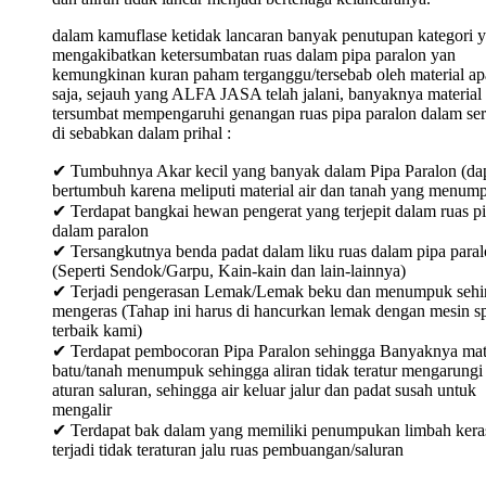
dalam kamuflase ketidak lancaran banyak penutupan kategori 
mengakibatkan ketersumbatan ruas dalam pipa paralon yan
kemungkinan kuran paham terganggu/tersebab oleh material ap
saja, sejauh yang ALFA JASA telah jalani, banyaknya material
tersumbat mempengaruhi genangan ruas pipa paralon dalam ser
di sebabkan dalam prihal :
✔ Tumbuhnya Akar kecil yang banyak dalam Pipa Paralon (da
bertumbuh karena meliputi material air dan tanah yang menum
✔ Terdapat bangkai hewan pengerat yang terjepit dalam ruas p
dalam paralon
✔ Tersangkutnya benda padat dalam liku ruas dalam pipa para
(Seperti Sendok/Garpu, Kain-kain dan lain-lainnya)
✔ Terjadi pengerasan Lemak/Lemak beku dan menumpuk sehi
mengeras (Tahap ini harus di hancurkan lemak dengan mesin sp
terbaik kami)
✔ Terdapat pembocoran Pipa Paralon sehingga Banyaknya mat
batu/tanah menumpuk sehingga aliran tidak teratur mengarungi
aturan saluran, sehingga air keluar jalur dan padat susah untuk
mengalir
✔ Terdapat bak dalam yang memiliki penumpukan limbah keras
terjadi tidak teraturan jalu ruas pembuangan/saluran