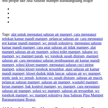
968 people like Jasa Saluran Mampet Baranangsiang Bogor
Tags:
alat untuk mengatasi saluran air mampet, cara mengatasi
selokan kamar mandi mampet, pelancar saluran air, cara mengatasi
got kamar mandi mampet, wc penuh solusinya
,
mengatasi saluran
kamar mandi mampet, cara agar saluran air tidak mampet, alat
mampet saluran air,air mampet, solusi toilet mampet, tukang wc
mampet, wc mampet parah
,
wc jongkok susah disiram, mampet
saluran air, cara mengatasi saluran pembuangan air kamar mandi
mampet, solusi kloset mampet, mengatasi saluran cuci piring
mampet
,
solusi kloset jongkok tersumbat, atasi saluran air kamar
mandi mampet, kloset duduk tidak lancar, saluran air wc mampet,
septic tank wc penuh, kotoran wc susah disiram, saluran air macet
,
pelancar saluran mampet, saluran air mampet, wastafel mampet,
keran mampet, bak kontrol mampet, wc mampet, cara mengatasi
saluran air mampet, solusi wc mampet, saluran air tersumbat, wc
jongkok mampet, wc mampet solusinya
Jasa Saluran Pipa Mampet
Baranangsiang Bogor
,