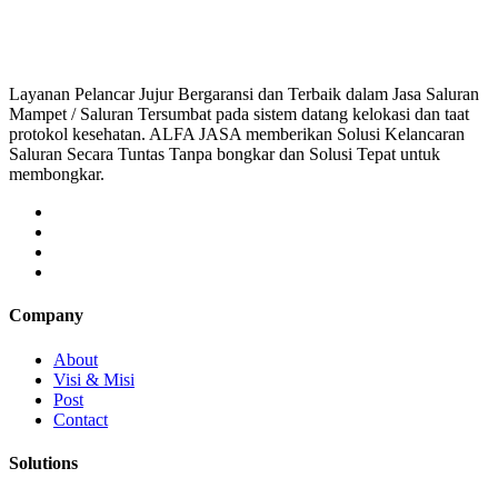
saluran mampet bekasi, saluran mampet bogor, salura
Layanan Pelancar Jujur Bergaransi dan Terbaik dalam Jasa Saluran
Mampet / Saluran Tersumbat pada sistem datang kelokasi dan taat
protokol kesehatan. ALFA JASA memberikan Solusi Kelancaran
Saluran Secara Tuntas Tanpa bongkar dan Solusi Tepat untuk
membongkar.
Company
About
Visi & Misi
Post
Contact
Solutions