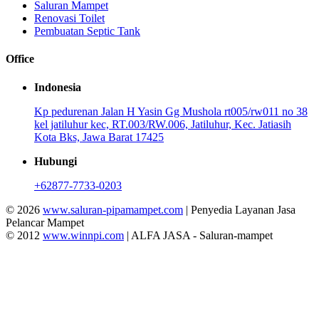
Saluran Mampet
Renovasi Toilet
Pembuatan Septic Tank
Office
Indonesia
Kp pedurenan Jalan H Yasin Gg Mushola rt005/rw011 no 38
kel jatiluhur kec, RT.003/RW.006, Jatiluhur, Kec. Jatiasih
Kota Bks, Jawa Barat 17425
Hubungi
+62877-7733-0203
© 2026
www.saluran-pipamampet.com
| Penyedia Layanan Jasa
Pelancar Mampet
© 2012
www.winnpi.com
| ALFA JASA - Saluran-mampet