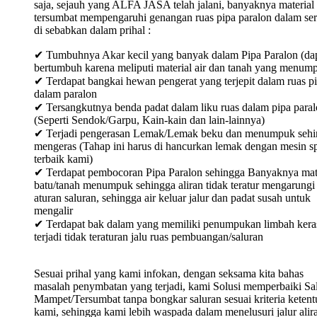
saja, sejauh yang ALFA JASA telah jalani, banyaknya material
tersumbat mempengaruhi genangan ruas pipa paralon dalam ser
di sebabkan dalam prihal :
✔ Tumbuhnya Akar kecil yang banyak dalam Pipa Paralon (da
bertumbuh karena meliputi material air dan tanah yang menum
✔ Terdapat bangkai hewan pengerat yang terjepit dalam ruas p
dalam paralon
✔ Tersangkutnya benda padat dalam liku ruas dalam pipa para
(Seperti Sendok/Garpu, Kain-kain dan lain-lainnya)
✔ Terjadi pengerasan Lemak/Lemak beku dan menumpuk sehi
mengeras (Tahap ini harus di hancurkan lemak dengan mesin sp
terbaik kami)
✔ Terdapat pembocoran Pipa Paralon sehingga Banyaknya mat
batu/tanah menumpuk sehingga aliran tidak teratur mengarungi
aturan saluran, sehingga air keluar jalur dan padat susah untuk
mengalir
✔ Terdapat bak dalam yang memiliki penumpukan limbah keras
terjadi tidak teraturan jalu ruas pembuangan/saluran
Sesuai prihal yang kami infokan, dengan seksama kita bahas
masalah penymbatan yang terjadi, kami Solusi memperbaiki Sa
Mampet/Tersumbat tanpa bongkar saluran sesuai kriteria keten
kami, sehingga kami lebih waspada dalam menelusuri jalur alir