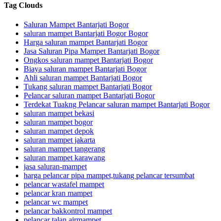
Tag Clouds
Saluran Mampet Bantarjati Bogor
saluran mampet Bantarjati Bogor Bogor
Harga saluran mampet Bantarjati Bogor
Jasa Saluran Pipa Mampet Bantarjati Bogor
Ongkos saluran mampet Bantarjati Bogor
Biaya saluran mampet Bantarjati Bogor
Ahli saluran mampet Bantarjati Bogor
Tukang saluran mampet Bantarjati Bogor
Pelancar saluran mampet Bantarjati Bogor
Terdekat Tuakng Pelancar saluran mampet Bantarjati Bogor
saluran mampet bekasi
saluran mampet bogor
saluran mampet depok
saluran mampet jakarta
saluran mampet tangerang
saluran mampet karawang
jasa saluran-mampet
harga pelancar pipa mampet,tukang pelancar tersumbat
pelancar wastafel mampet
pelancar kran mampet
pelancar wc mampet
pelancar bakkontrol mampet
pelancar talan airmampet