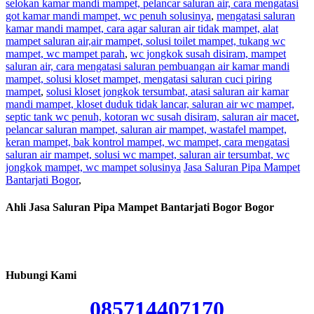
selokan kamar mandi mampet, pelancar saluran air, cara mengatasi
got kamar mandi mampet, wc penuh solusinya
,
mengatasi saluran
kamar mandi mampet, cara agar saluran air tidak mampet, alat
mampet saluran air,air mampet, solusi toilet mampet, tukang wc
mampet, wc mampet parah
,
wc jongkok susah disiram, mampet
saluran air, cara mengatasi saluran pembuangan air kamar mandi
mampet, solusi kloset mampet, mengatasi saluran cuci piring
mampet
,
solusi kloset jongkok tersumbat, atasi saluran air kamar
mandi mampet, kloset duduk tidak lancar, saluran air wc mampet,
septic tank wc penuh, kotoran wc susah disiram, saluran air macet
,
pelancar saluran mampet, saluran air mampet, wastafel mampet,
keran mampet, bak kontrol mampet, wc mampet, cara mengatasi
saluran air mampet, solusi wc mampet, saluran air tersumbat, wc
jongkok mampet, wc mampet solusinya
Jasa Saluran Pipa Mampet
Bantarjati Bogor
,
Ahli Jasa Saluran Pipa Mampet Bantarjati Bogor Bogor
Hubungi Kami
085714407170