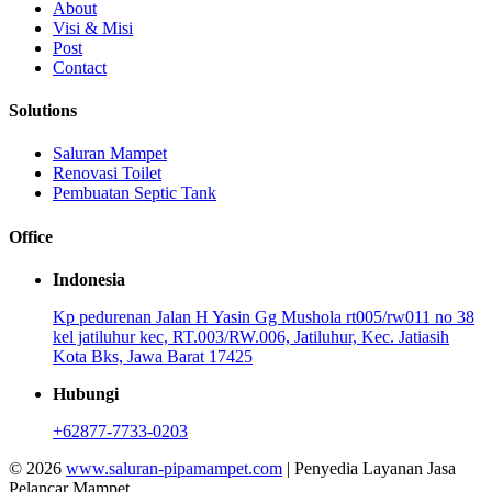
About
Visi & Misi
Post
Contact
Solutions
Saluran Mampet
Renovasi Toilet
Pembuatan Septic Tank
Office
Indonesia
Kp pedurenan Jalan H Yasin Gg Mushola rt005/rw011 no 38
kel jatiluhur kec, RT.003/RW.006, Jatiluhur, Kec. Jatiasih
Kota Bks, Jawa Barat 17425
Hubungi
+62877-7733-0203
© 2026
www.saluran-pipamampet.com
| Penyedia Layanan Jasa
Pelancar Mampet