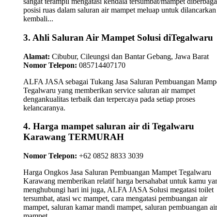
sangat terampil mengatasi kendala tersumbat/mampet diberbaga
posisi ruas dalam saluran air mampet meluap untuk dilancarkan
kembali...
3. Ahli Saluran Air Mampet Solusi diTegalwaru
Alamat:
Cibubur, Cileungsi dan Bantar Gebang, Jawa Barat
Nomor Telepon:
085714407170
ALFA JASA sebagai Tukang Jasa Saluran Pembuangan Mamp
Tegalwaru yang memberikan service saluran air mampet
dengankualitas terbaik dan terpercaya pada setiap proses
kelancaranya.
4. Harga mampet saluran air di Tegalwaru
Karawang TERMURAH
Nomor Telepon:
+62 0852 8833 3039
Harga Ongkos Jasa Saluran Pembuangan Mampet Tegalwaru
Karawang memberikan relatif harga bersahabat untuk kamu ya
menghubungi hari ini juga, ALFA JASA Solusi megatasi toilet
tersumbat, atasi wc mampet, cara mengatasi pembuangan air
mampet, saluran kamar mandi mampet, saluran pembuangan ai
mampet.