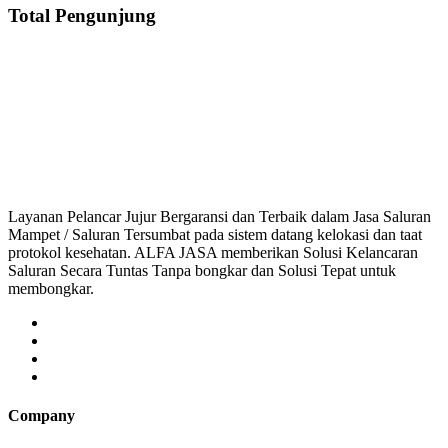
Total Pengunjung
Saluran Mampet Tegalwaru, saluran mampet Tegalwaru Karawang, Harga salur
saluran mampet bekasi, saluran mampet bogor, salur
Layanan Pelancar Jujur Bergaransi dan Terbaik dalam Jasa Saluran
Mampet / Saluran Tersumbat pada sistem datang kelokasi dan taat
protokol kesehatan. ALFA JASA memberikan Solusi Kelancaran
Saluran Secara Tuntas Tanpa bongkar dan Solusi Tepat untuk
membongkar.
Company