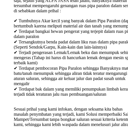
saja, sejauh yang ALFA JASA telah jalani, banyaknya material
tersumbat mempengaruhi genangan ruas pipa paralon dalam ser
di sebabkan dalam prihal :
✔ Tumbuhnya Akar kecil yang banyak dalam Pipa Paralon (da
bertumbuh karena meliputi material air dan tanah yang menum
✔ Terdapat bangkai hewan pengerat yang terjepit dalam ruas p
dalam paralon
✔ Tersangkutnya benda padat dalam liku ruas dalam pipa para
(Seperti Sendok/Garpu, Kain-kain dan lain-lainnya)
✔ Terjadi pengerasan Lemak/Lemak beku dan menumpuk sehi
mengeras (Tahap ini harus di hancurkan lemak dengan mesin sp
terbaik kami)
✔ Terdapat pembocoran Pipa Paralon sehingga Banyaknya mat
batu/tanah menumpuk sehingga aliran tidak teratur mengarungi
aturan saluran, sehingga air keluar jalur dan padat susah untuk
mengalir
✔ Terdapat bak dalam yang memiliki penumpukan limbah keras
terjadi tidak teraturan jalu ruas pembuangan/saluran
Sesuai prihal yang kami infokan, dengan seksama kita bahas
masalah penymbatan yang terjadi, kami Solusi memperbaiki Sa
Mampet/Tersumbat tanpa bongkar saluran sesuai kriteria keten
kami, sehingga kami lebih waspada dalam menelusuri jalur alir