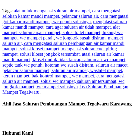
Tags:
alat untuk mengatasi saluran air mampet, cara mengatasi
selokan kamar mandi mampet, pelancar saluran air, cara mengatasi
got kamar mandi mampet, wc penuh solusinya
,
mengatasi saluran
kamar mandi mampet, cara agar saluran air tidak mampet, alat
mampet saluran air,air mampet, solusi toilet mampet, tukang wc
mampet, wc mampet parah
,
wc jongkok susah disiram, mampet
saluran air, cara mengatasi saluran pembuangan air kamar mandi
mampet, solusi kloset mampet, mengatasi saluran cuci piring
mampet
,
solusi kloset jongkok tersumbat, atasi saluran air kamar
mandi mampet, kloset duduk tidak lancar, saluran air wc mampet,
septic tank wc penuh, kotoran wc susah disiram, saluran air macet
,
pelancar saluran mampet, saluran air mampet, wastafel mampet,
keran mampet, bak kontrol mampet, wc mampet, cara mengatasi
saluran air mampet, solusi wc mampet, saluran air tersumbat, wc
jongkok mampet, wc mampet solusinya
Jasa Saluran Pembuangan
Mampet Tegalwaru
,
Ahli Jasa Saluran Pembuangan Mampet Tegalwaru Karawang
Hubungi Kami