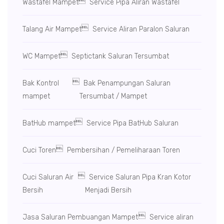

Wastafel Mampet
Service Pipa Aliran Wastafel

Talang Air Mampet
Service Aliran Paralon Saluran

WC Mampet
Septictank Saluran Tersumbat

Bak Kontrol
Bak Penampungan Saluran
mampet
Tersumbat / Mampet

BatHub mampet
Service Pipa BatHub Saluran

Cuci Toren
Pembersihan / Pemeliharaan Toren

Cuci Saluran Air
Service Saluran Pipa Kran Kotor
Bersih
Menjadi Bersih

Jasa Saluran Pembuangan Mampet
Service aliran