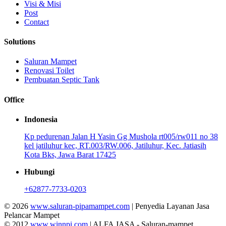
Visi & Misi
Post
Contact
Solutions
Saluran Mampet
Renovasi Toilet
Pembuatan Septic Tank
Office
Indonesia
Kp pedurenan Jalan H Yasin Gg Mushola rt005/rw011 no 38
kel jatiluhur kec, RT.003/RW.006, Jatiluhur, Kec. Jatiasih
Kota Bks, Jawa Barat 17425
Hubungi
+62877-7733-0203
© 2026
www.saluran-pipamampet.com
| Penyedia Layanan Jasa
Pelancar Mampet
© 2012
www.winnpi.com
| ALFA JASA - Saluran-mampet