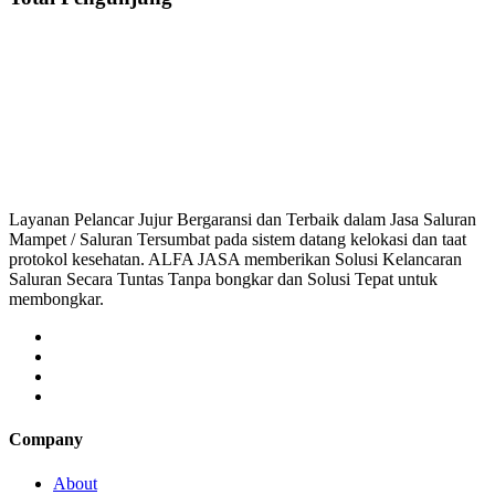
Saluran Mampet Sukaresmi, saluran mampet Sukaresmi Bogor, Harga saluran
saluran mampet bekasi, saluran mampet bogor, salur
Layanan Pelancar Jujur Bergaransi dan Terbaik dalam Jasa Saluran
Mampet / Saluran Tersumbat pada sistem datang kelokasi dan taat
protokol kesehatan. ALFA JASA memberikan Solusi Kelancaran
Saluran Secara Tuntas Tanpa bongkar dan Solusi Tepat untuk
membongkar.
Company
About