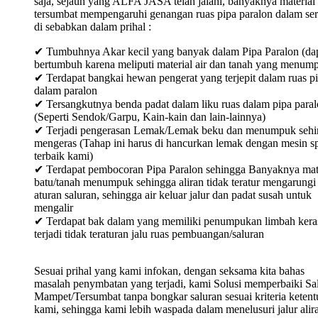
saja, sejauh yang ALFA JASA telah jalani, banyaknya material
tersumbat mempengaruhi genangan ruas pipa paralon dalam ser
di sebabkan dalam prihal :
✔ Tumbuhnya Akar kecil yang banyak dalam Pipa Paralon (da
bertumbuh karena meliputi material air dan tanah yang menum
✔ Terdapat bangkai hewan pengerat yang terjepit dalam ruas p
dalam paralon
✔ Tersangkutnya benda padat dalam liku ruas dalam pipa para
(Seperti Sendok/Garpu, Kain-kain dan lain-lainnya)
✔ Terjadi pengerasan Lemak/Lemak beku dan menumpuk sehi
mengeras (Tahap ini harus di hancurkan lemak dengan mesin sp
terbaik kami)
✔ Terdapat pembocoran Pipa Paralon sehingga Banyaknya mat
batu/tanah menumpuk sehingga aliran tidak teratur mengarungi
aturan saluran, sehingga air keluar jalur dan padat susah untuk
mengalir
✔ Terdapat bak dalam yang memiliki penumpukan limbah keras
terjadi tidak teraturan jalu ruas pembuangan/saluran
Sesuai prihal yang kami infokan, dengan seksama kita bahas
masalah penymbatan yang terjadi, kami Solusi memperbaiki Sa
Mampet/Tersumbat tanpa bongkar saluran sesuai kriteria keten
kami, sehingga kami lebih waspada dalam menelusuri jalur alir