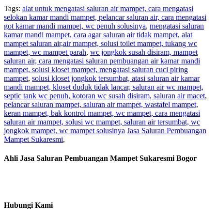
Tags:
alat untuk mengatasi saluran air mampet, cara mengatasi
selokan kamar mandi mampet, pelancar saluran air, cara mengatasi
got kamar mandi mampet, wc penuh solusinya
,
mengatasi saluran
kamar mandi mampet, cara agar saluran air tidak mampet, alat
mampet saluran air,air mampet, solusi toilet mampet, tukang wc
mampet, wc mampet parah
,
wc jongkok susah disiram, mampet
saluran air, cara mengatasi saluran pembuangan air kamar mandi
mampet, solusi kloset mampet, mengatasi saluran cuci piring
mampet
,
solusi kloset jongkok tersumbat, atasi saluran air kamar
mandi mampet, kloset duduk tidak lancar, saluran air wc mampet,
septic tank wc penuh, kotoran wc susah disiram, saluran air macet
,
pelancar saluran mampet, saluran air mampet, wastafel mampet,
keran mampet, bak kontrol mampet, wc mampet, cara mengatasi
saluran air mampet, solusi wc mampet, saluran air tersumbat, wc
jongkok mampet, wc mampet solusinya
Jasa Saluran Pembuangan
Mampet Sukaresmi
,
Ahli Jasa Saluran Pembuangan Mampet Sukaresmi Bogor
Hubungi Kami