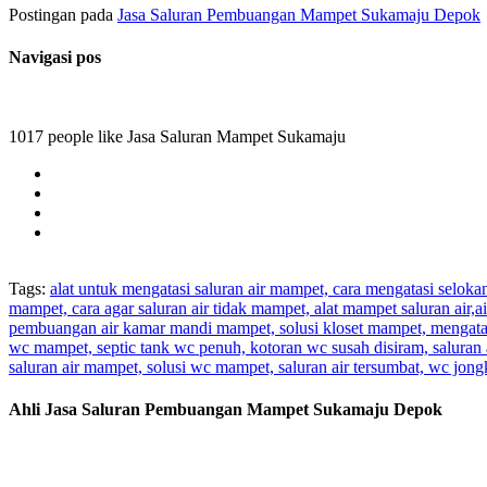
Postingan pada
Jasa Saluran Pembuangan Mampet Sukamaju Depok
Navigasi pos
1017 people like Jasa Saluran Mampet Sukamaju
Tags:
alat untuk mengatasi saluran air mampet, cara mengatasi selok
mampet, cara agar saluran air tidak mampet, alat mampet saluran air
pembuangan air kamar mandi mampet, solusi kloset mampet, mengatas
wc mampet, septic tank wc penuh, kotoran wc susah disiram, saluran 
saluran air mampet, solusi wc mampet, saluran air tersumbat, wc jo
Ahli Jasa Saluran Pembuangan Mampet Sukamaju Depok