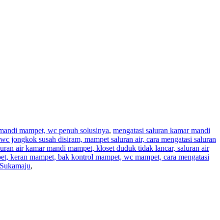
r mandi mampet, wc penuh solusinya
,
mengatasi saluran kamar mandi
wc jongkok susah disiram, mampet saluran air, cara mengatasi saluran
aluran air kamar mandi mampet, kloset duduk tidak lancar, saluran air
pet, keran mampet, bak kontrol mampet, wc mampet, cara mengatasi
 Sukamaju
,