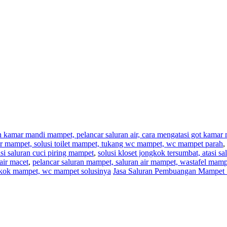
an kamar mandi mampet, pelancar saluran air, cara mengatasi got kama
,air mampet, solusi toilet mampet, tukang wc mampet, wc mampet parah
,
i saluran cuci piring mampet
,
solusi kloset jongkok tersumbat, atasi s
air macet
,
pelancar saluran mampet, saluran air mampet, wastafel mam
ngkok mampet, wc mampet solusinya
Jasa Saluran Pembuangan Mampet