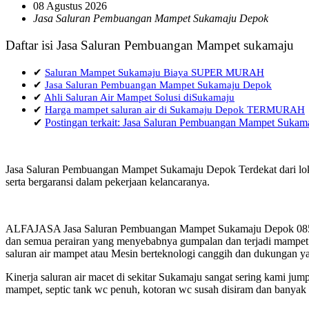
08 Agustus 2026
Jasa Saluran Pembuangan Mampet Sukamaju Depok
Daftar isi Jasa Saluran Pembuangan Mampet sukamaju
✔
Saluran Mampet Sukamaju Biaya SUPER MURAH
✔
Jasa Saluran Pembuangan Mampet Sukamaju Depok
✔
Ahli Saluran Air Mampet Solusi diSukamaju
✔
Harga mampet saluran air di Sukamaju Depok TERMURAH
✔
Postingan terkait: Jasa Saluran Pembuangan Mampet Suka
Jasa Saluran Pembuangan Mampet Sukamaju Depok Terdekat dari loka
serta bergaransi dalam pekerjaan kelancaranya.
ALFAJASA Jasa Saluran Pembuangan Mampet Sukamaju Depok 0857 14
dan semua perairan yang menyebabnya gumpalan dan terjadi mampet a
saluran air mampet atau Mesin berteknologi canggih dan dukungan ya
Kinerja saluran air macet di sekitar Sukamaju sangat sering kami j
mampet, septic tank wc penuh, kotoran wc susah disiram dan banyak h