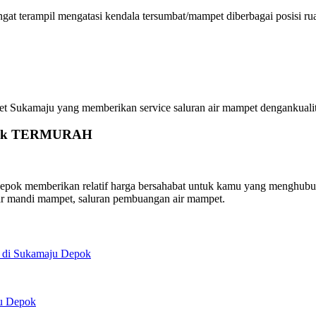
terampil mengatasi kendala tersumbat/mampet diberbagai posisi ruas 
kamaju yang memberikan service saluran air mampet dengankualitas t
Depok TERMURAH
 memberikan relatif harga bersahabat untuk kamu yang menghubungi h
ar mandi mampet, saluran pembuangan air mampet.
t di Sukamaju Depok
ju Depok