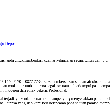
maju Depok
si anda untukmemberikan kualitas kelancaran secara tuntas dan juj
40 7170 – 0877 7733 0203 membersihkan saluran air pipa karena m
tau mudah tersumbat karena segala sesuatu hal terkumpul pada tempatn
ng moderen dari pihak pekerja Profesional.
umpai terjadinya kendala tersumbat mampet yang menyebabkan penuh me
al lainnya yang siap kami beri kelancaran pada saluran paralon mampe