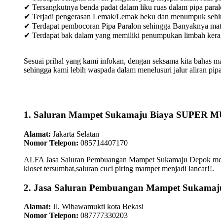
✔ Tersangkutnya benda padat dalam liku ruas dalam pipa paral
✔ Terjadi pengerasan Lemak/Lemak beku dan menumpuk sehingg
✔ Terdapat pembocoran Pipa Paralon sehingga Banyaknya materia
✔ Terdapat bak dalam yang memiliki penumpukan limbah keras /
Sesuai prihal yang kami infokan, dengan seksama kita bahas m
sehingga kami lebih waspada dalam menelusuri jalur aliran pipa
1. Saluran Mampet Sukamaju Biaya SUPER
Alamat:
Jakarta Selatan
Nomor Telepon:
085714407170
ALFA Jasa Saluran Pembuangan Mampet Sukamaju Depok menepat
kloset tersumbat,saluran cuci piring mampet menjadi lancar!!.
2. Jasa Saluran Pembuangan Mampet Sukamaj
Alamat:
Jl. Wibawamukti kota Bekasi
Nomor Telepon:
087777330203