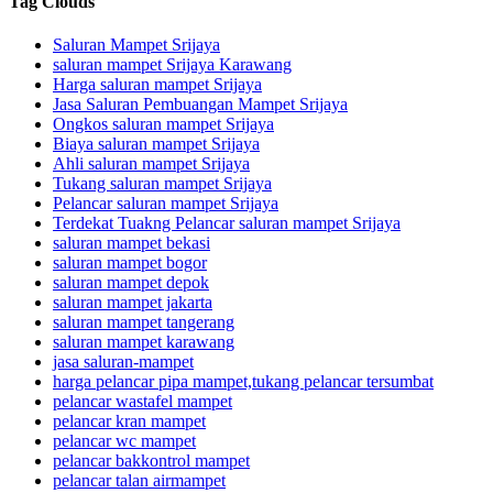
Tag Clouds
Saluran Mampet Srijaya
saluran mampet Srijaya Karawang
Harga saluran mampet Srijaya
Jasa Saluran Pembuangan Mampet Srijaya
Ongkos saluran mampet Srijaya
Biaya saluran mampet Srijaya
Ahli saluran mampet Srijaya
Tukang saluran mampet Srijaya
Pelancar saluran mampet Srijaya
Terdekat Tuakng Pelancar saluran mampet Srijaya
saluran mampet bekasi
saluran mampet bogor
saluran mampet depok
saluran mampet jakarta
saluran mampet tangerang
saluran mampet karawang
jasa saluran-mampet
harga pelancar pipa mampet,tukang pelancar tersumbat
pelancar wastafel mampet
pelancar kran mampet
pelancar wc mampet
pelancar bakkontrol mampet
pelancar talan airmampet