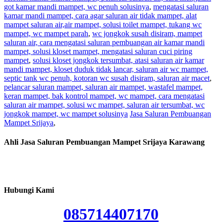
got kamar mandi mampet, wc penuh solusinya
,
mengatasi saluran
kamar mandi mampet, cara agar saluran air tidak mampet, alat
mampet saluran air,air mampet, solusi toilet mampet, tukang wc
mampet, wc mampet parah
,
wc jongkok susah disiram, mampet
saluran air, cara mengatasi saluran pembuangan air kamar mandi
mampet, solusi kloset mampet, mengatasi saluran cuci piring
mampet
,
solusi kloset jongkok tersumbat, atasi saluran air kamar
mandi mampet, kloset duduk tidak lancar, saluran air wc mampet,
septic tank wc penuh, kotoran wc susah disiram, saluran air macet
,
pelancar saluran mampet, saluran air mampet, wastafel mampet,
keran mampet, bak kontrol mampet, wc mampet, cara mengatasi
saluran air mampet, solusi wc mampet, saluran air tersumbat, wc
jongkok mampet, wc mampet solusinya
Jasa Saluran Pembuangan
Mampet Srijaya
,
Ahli Jasa Saluran Pembuangan Mampet Srijaya Karawang
Hubungi Kami
085714407170