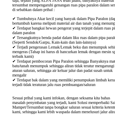
saja, sejauh yang ALFA JASA telah jalani, banyaknya material
tersumbat mempengaruhi genangan ruas pipa paralon dalam ser
di sebabkan dalam prihal :
✔ Tumbuhnya Akar kecil yang banyak dalam Pipa Paralon (da
bertumbuh karena meliputi material air dan tanah yang menum
✔ Terdapat bangkai hewan pengerat yang terjepit dalam ruas p
dalam paralon
✔ Tersangkutnya benda padat dalam liku ruas dalam pipa para
(Seperti Sendok/Garpu, Kain-kain dan lain-lainnya)
✔ Terjadi pengerasan Lemak/Lemak beku dan menumpuk sehi
mengeras (Tahap ini harus di hancurkan lemak dengan mesin sp
terbaik kami)
✔ Terdapat pembocoran Pipa Paralon sehingga Banyaknya mat
batu/tanah menumpuk sehingga aliran tidak teratur mengarungi
aturan saluran, sehingga air keluar jalur dan padat susah untuk
mengalir
✔ Terdapat bak dalam yang memiliki penumpukan limbah keras
terjadi tidak teraturan jalu ruas pembuangan/saluran
Sesuai prihal yang kami infokan, dengan seksama kita bahas
masalah penymbatan yang terjadi, kami Solusi memperbaiki Sa
Mampet/Tersumbat tanpa bongkar saluran sesuai kriteria keten
kami, sehingga kami lebih waspada dalam menelusuri jalur alir