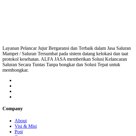
 Srijaya, saluran mampet Srijaya Karawang, Harga saluran mampet Srijaya, 
ampet bekasi, saluran mampet bogor, saluran mampet 
Layanan Pelancar Jujur Bergaransi dan Terbaik dalam Jasa Saluran
Mampet / Saluran Tersumbat pada sistem datang kelokasi dan taat
protokol kesehatan. ALFA JASA memberikan Solusi Kelancaran
Saluran Secara Tuntas Tanpa bongkar dan Solusi Tepat untuk
membongkar.
Company
About
Visi & Misi
Post