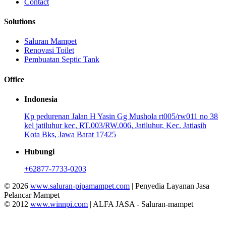
Contact
Solutions
Saluran Mampet
Renovasi Toilet
Pembuatan Septic Tank
Office
Indonesia
Kp pedurenan Jalan H Yasin Gg Mushola rt005/rw011 no 38
kel jatiluhur kec, RT.003/RW.006, Jatiluhur, Kec. Jatiasih
Kota Bks, Jawa Barat 17425
Hubungi
+62877-7733-0203
© 2026
www.saluran-pipamampet.com
| Penyedia Layanan Jasa
Pelancar Mampet
© 2012
www.winnpi.com
| ALFA JASA - Saluran-mampet