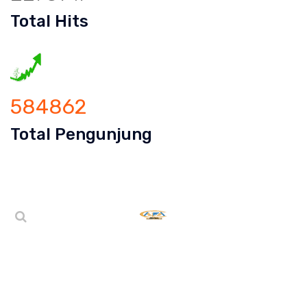
Total Hits
584862
Total Pengunjung
 Mampet Sindangsari, saluran mampet Sindangsari Kara