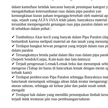
dalam kamuflase ketidak lancaran banyak penutupan kategori 
mengakibatkan ketersumbatan ruas dalam pipa paralon yan
kemungkinan kuran paham terganggu/tersebab oleh material ap
saja, sejauh yang ALFA JASA telah jalani, banyaknya material
tersumbat mempengaruhi genangan ruas pipa paralon dalam ser
di sebabkan dalam prihal :
✔ Tumbuhnya Akar kecil yang banyak dalam Pipa Paralon (da
bertumbuh karena meliputi material air dan tanah yang menum
✔ Terdapat bangkai hewan pengerat yang terjepit dalam ruas p
dalam paralon
✔ Tersangkutnya benda padat dalam liku ruas dalam pipa para
(Seperti Sendok/Garpu, Kain-kain dan lain-lainnya)
✔ Terjadi pengerasan Lemak/Lemak beku dan menumpuk sehi
mengeras (Tahap ini harus di hancurkan lemak dengan mesin sp
terbaik kami)
✔ Terdapat pembocoran Pipa Paralon sehingga Banyaknya mat
batu/tanah menumpuk sehingga aliran tidak teratur mengarungi
aturan saluran, sehingga air keluar jalur dan padat susah untuk
mengalir
✔ Terdapat bak dalam yang memiliki penumpukan limbah keras
terjadi tidak teraturan jalu ruas pembuangan/saluran