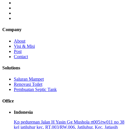
Company
About
Visi & Misi
Post
Contact
Solutions
Saluran Mampet
Renovasi Toilet
Pembuatan Septic Tank
Office
Indonesia
Kp pedurenan Jalan H Yasin Gg Mushola rt005/rw011 no 38
kel jatiluhur kec, RT.003/RW.006, Jatiluhur, Kec. Jatiasih