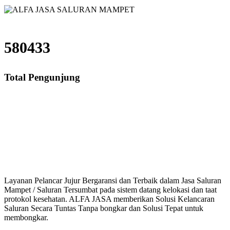
580433
Total Pengunjung
Saluran Mampet Rawa Barat, saluran mampet Rawa Barat Jakarta Selatan, Ha
saluran mampet bekasi, saluran mampet bogor, salura
Layanan Pelancar Jujur Bergaransi dan Terbaik dalam Jasa Saluran
Mampet / Saluran Tersumbat pada sistem datang kelokasi dan taat
protokol kesehatan. ALFA JASA memberikan Solusi Kelancaran
Saluran Secara Tuntas Tanpa bongkar dan Solusi Tepat untuk
membongkar.