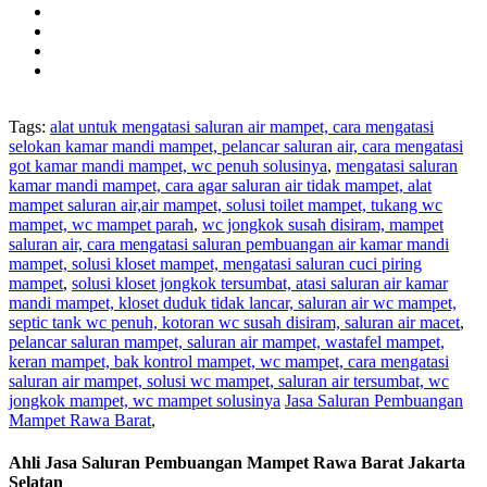
Tags:
alat untuk mengatasi saluran air mampet, cara mengatasi
selokan kamar mandi mampet, pelancar saluran air, cara mengatasi
got kamar mandi mampet, wc penuh solusinya
,
mengatasi saluran
kamar mandi mampet, cara agar saluran air tidak mampet, alat
mampet saluran air,air mampet, solusi toilet mampet, tukang wc
mampet, wc mampet parah
,
wc jongkok susah disiram, mampet
saluran air, cara mengatasi saluran pembuangan air kamar mandi
mampet, solusi kloset mampet, mengatasi saluran cuci piring
mampet
,
solusi kloset jongkok tersumbat, atasi saluran air kamar
mandi mampet, kloset duduk tidak lancar, saluran air wc mampet,
septic tank wc penuh, kotoran wc susah disiram, saluran air macet
,
pelancar saluran mampet, saluran air mampet, wastafel mampet,
keran mampet, bak kontrol mampet, wc mampet, cara mengatasi
saluran air mampet, solusi wc mampet, saluran air tersumbat, wc
jongkok mampet, wc mampet solusinya
Jasa Saluran Pembuangan
Mampet Rawa Barat
,
Ahli Jasa Saluran Pembuangan Mampet Rawa Barat Jakarta
Selatan