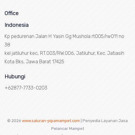
Office
Indonesia
Kp pedurenan Jalan H Yasin Gg Mushola rt005/rw011 no
38
kel jatiluhur kec, RT.003/RW.006, Jatiluhur, Kec. Jatiasih
Kota Bks, Jawa Barat 17425
Hubungi
+62877-7733-0203
© 2026
www.saluran-pipamampet.com
| Penyedia Layanan Jasa
Pelancar Mampet