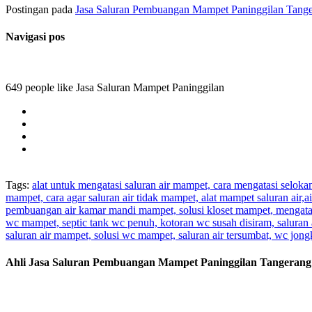
Postingan pada
Jasa Saluran Pembuangan Mampet Paninggilan Tang
Navigasi pos
649 people like Jasa Saluran Mampet Paninggilan
Tags:
alat untuk mengatasi saluran air mampet, cara mengatasi selok
mampet, cara agar saluran air tidak mampet, alat mampet saluran air
pembuangan air kamar mandi mampet, solusi kloset mampet, mengatas
wc mampet, septic tank wc penuh, kotoran wc susah disiram, saluran 
saluran air mampet, solusi wc mampet, saluran air tersumbat, wc jo
Ahli Jasa Saluran Pembuangan Mampet Paninggilan Tangerang