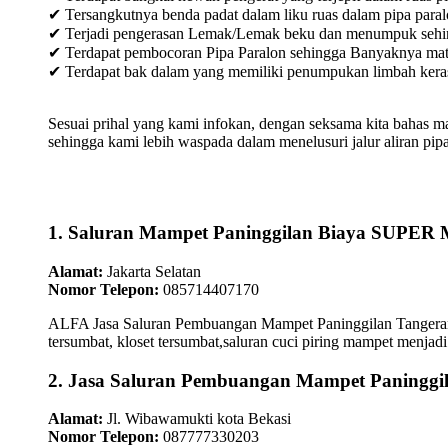
✔ Tersangkutnya benda padat dalam liku ruas dalam pipa paral
✔ Terjadi pengerasan Lemak/Lemak beku dan menumpuk sehingg
✔ Terdapat pembocoran Pipa Paralon sehingga Banyaknya materia
✔ Terdapat bak dalam yang memiliki penumpukan limbah keras /
Sesuai prihal yang kami infokan, dengan seksama kita bahas m
sehingga kami lebih waspada dalam menelusuri jalur aliran pipa
1. Saluran Mampet Paninggilan Biaya SUPE
Alamat:
Jakarta Selatan
Nomor Telepon:
085714407170
ALFA Jasa Saluran Pembuangan Mampet Paninggilan Tangerang 
tersumbat, kloset tersumbat,saluran cuci piring mampet menjadi 
2. Jasa Saluran Pembuangan Mampet Paninggi
Alamat:
Jl. Wibawamukti kota Bekasi
Nomor Telepon:
087777330203