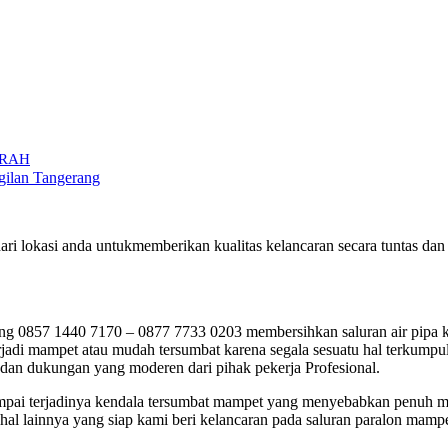
MURAH
gilan Tangerang
ri lokasi anda untukmemberikan kualitas kelancaran secara tuntas d
0857 1440 7170 – 0877 7733 0203 membersihkan saluran air pipa ka
di mampet atau mudah tersumbat karena segala sesuatu hal terkumpul 
 dan dukungan yang moderen dari pihak pekerja Profesional.
i jumpai terjadinya kendala tersumbat mampet yang menyebabkan penuh 
al lainnya yang siap kami beri kelancaran pada saluran paralon mampe