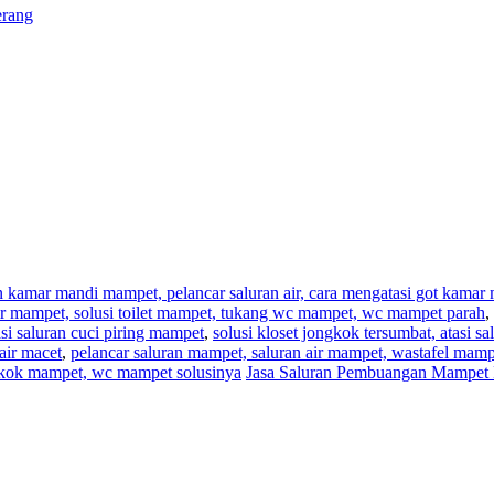
erang
an kamar mandi mampet, pelancar saluran air, cara mengatasi got kama
,air mampet, solusi toilet mampet, tukang wc mampet, wc mampet parah
,
i saluran cuci piring mampet
,
solusi kloset jongkok tersumbat, atasi s
air macet
,
pelancar saluran mampet, saluran air mampet, wastafel mam
ngkok mampet, wc mampet solusinya
Jasa Saluran Pembuangan Mampet 