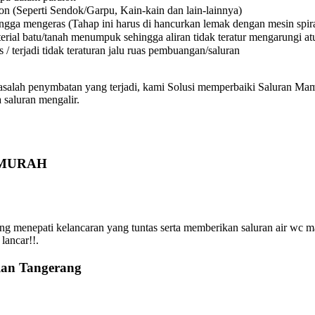
on (Seperti Sendok/Garpu, Kain-kain dan lain-lainnya)
a mengeras (Tahap ini harus di hancurkan lemak dengan mesin spiral
l batu/tanah menumpuk sehingga aliran tidak teratur mengarungi atura
 terjadi tidak teraturan jalu ruas pembuangan/saluran
asalah penymbatan yang terjadi, kami Solusi memperbaiki Saluran Mamp
 saluran mengalir.
R MURAH
menepati kelancaran yang tuntas serta memberikan saluran air wc ma
lancar!!.
lan Tangerang