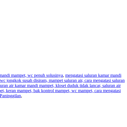
r mandi mampet, wc penuh solusinya
,
mengatasi saluran kamar mandi
wc jongkok susah disiram, mampet saluran air, cara mengatasi saluran
aluran air kamar mandi mampet, kloset duduk tidak lancar, saluran air
pet, keran mampet, bak kontrol mampet, wc mampet, cara mengatasi
Paninggilan
,