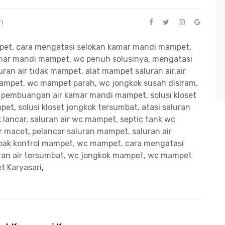
i
mpet, cara mengatasi selokan kamar mandi mampet,
kamar mandi mampet, wc penuh solusinya
,
mengatasi
ran air tidak mampet, alat mampet saluran air,air
mampet, wc mampet parah
,
wc jongkok susah disiram,
n pembuangan air kamar mandi mampet, solusi kloset
mpet
,
solusi kloset jongkok tersumbat, atasi saluran
 lancar, saluran air wc mampet, septic tank wc
ir macet
,
pelancar saluran mampet, saluran air
bak kontrol mampet, wc mampet, cara mengatasi
uran air tersumbat, wc jongkok mampet, wc mampet
 Karyasari
,