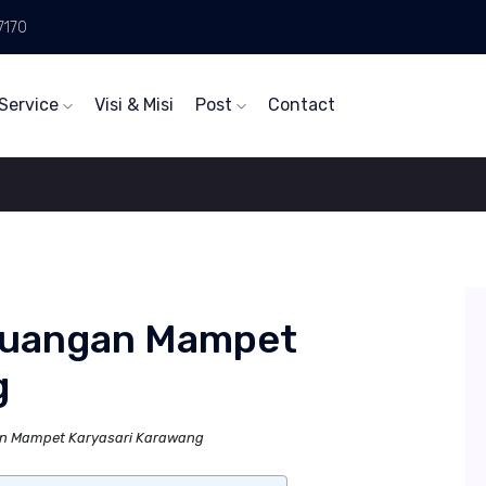
7170
Service
Visi & Misi
Post
Contact
buangan Mampet
g
n Mampet Karyasari Karawang