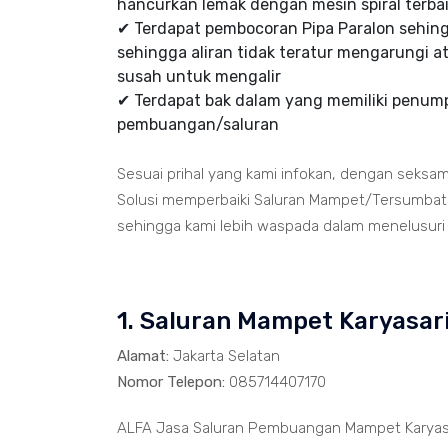
hancurkan lemak dengan mesin spiral terbai
✔ Terdapat pembocoran Pipa Paralon sehi
sehingga aliran tidak teratur mengarungi at
susah untuk mengalir
✔ Terdapat bak dalam yang memiliki penumpu
pembuangan/saluran
Sesuai prihal yang kami infokan, dengan seksa
Solusi memperbaiki Saluran Mampet/Tersumbat t
sehingga kami lebih waspada dalam menelusuri ja
1. Saluran Mampet Karyasa
Alamat:
Jakarta Selatan
Nomor Telepon:
085714407170
ALFA Jasa Saluran Pembuangan Mampet Karyasa