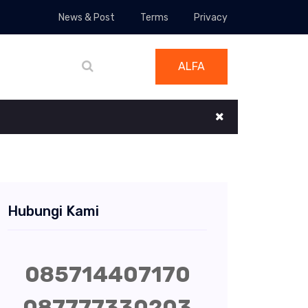
News & Post
Terms
Privacy
ALFA
Hubungi Kami
085714407170
087777330203