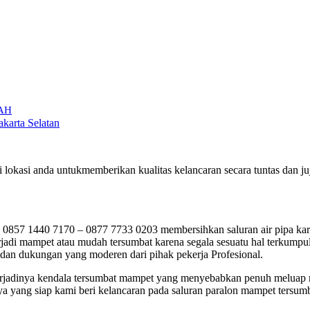
RAH
akarta Selatan
i lokasi anda untukmemberikan kualitas kelancaran secara tuntas dan
857 1440 7170 – 0877 7733 0203 membersihkan saluran air pipa kare
di mampet atau mudah tersumbat karena segala sesuatu hal terkumpul 
 dan dukungan yang moderen dari pihak pekerja Profesional.
ai terjadinya kendala tersumbat mampet yang menyebabkan penuh meluap
ya yang siap kami beri kelancaran pada saluran paralon mampet tersumb