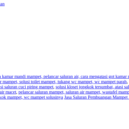
tan
an kamar mandi mampet, pelancar saluran air, cara mengatasi got kama
,air mampet, solusi toilet mampet, tukang wc mampet, wc mampet parah
,
i saluran cuci piring mampet
,
solusi kloset jongkok tersumbat, atasi s
air macet
,
pelancar saluran mampet, saluran air mampet, wastafel mam
ngkok mampet, wc mampet solusinya
Jasa Saluran Pembuangan Mampet 