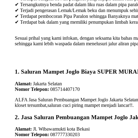
✔ Tersangkutnya benda padat dalam liku ruas dalam pipa paral
✔ Terjadi pengerasan Lemak/Lemak beku dan menumpuk sehingg
✔ Terdapat pembocoran Pipa Paralon sehingga Banyaknya materia
✔ Terdapat bak dalam yang memiliki penumpukan limbah keras /
Sesuai prihal yang kami infokan, dengan seksama kita bahas m
sehingga kami lebih waspada dalam menelusuri jalur aliran pipa
1. Saluran Mampet Joglo Biaya SUPER MUR
Alamat:
Jakarta Selatan
Nomor Telepon:
085714407170
ALFA Jasa Saluran Pembuangan Mampet Joglo Jakarta Selatan m
kloset tersumbat,saluran cuci piring mampet menjadi lancar!!.
2. Jasa Saluran Pembuangan Mampet Joglo Jak
Alamat:
Jl. Wibawamukti kota Bekasi
Nomor Telepon:
087777330203