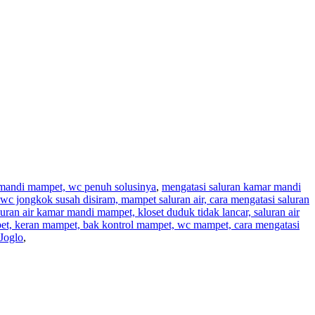
r mandi mampet, wc penuh solusinya
,
mengatasi saluran kamar mandi
wc jongkok susah disiram, mampet saluran air, cara mengatasi saluran
aluran air kamar mandi mampet, kloset duduk tidak lancar, saluran air
pet, keran mampet, bak kontrol mampet, wc mampet, cara mengatasi
Joglo
,