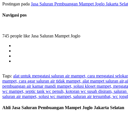
Postingan pada
Jasa Saluran Pembuangan Mampet Joglo Jakarta Sela
Navigasi pos
745 people like Jasa Saluran Mampet Joglo
Tags:
alat untuk mengatasi saluran air mampet, cara mengatasi selok
mampet, cara agar saluran air tidak mampet, alat mampet saluran air
pembuangan air kamar mandi mampet, solusi kloset mampet, mengatas
wc mampet, septic tank wc penuh, kotoran wc susah disiram, saluran 
saluran air mampet, solusi wc mampet, saluran air tersumbat, wc jo
Ahli Jasa Saluran Pembuangan Mampet Joglo Jakarta Selatan