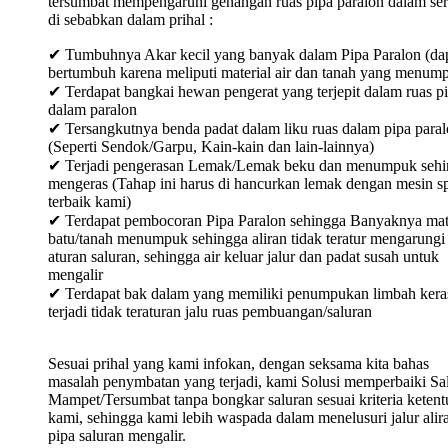
tersumbat mempengaruhi genangan ruas pipa paralon dalam ser
di sebabkan dalam prihal :
✔ Tumbuhnya Akar kecil yang banyak dalam Pipa Paralon (da
bertumbuh karena meliputi material air dan tanah yang menum
✔ Terdapat bangkai hewan pengerat yang terjepit dalam ruas p
dalam paralon
✔ Tersangkutnya benda padat dalam liku ruas dalam pipa para
(Seperti Sendok/Garpu, Kain-kain dan lain-lainnya)
✔ Terjadi pengerasan Lemak/Lemak beku dan menumpuk sehi
mengeras (Tahap ini harus di hancurkan lemak dengan mesin sp
terbaik kami)
✔ Terdapat pembocoran Pipa Paralon sehingga Banyaknya mat
batu/tanah menumpuk sehingga aliran tidak teratur mengarungi
aturan saluran, sehingga air keluar jalur dan padat susah untuk
mengalir
✔ Terdapat bak dalam yang memiliki penumpukan limbah keras
terjadi tidak teraturan jalu ruas pembuangan/saluran
Sesuai prihal yang kami infokan, dengan seksama kita bahas
masalah penymbatan yang terjadi, kami Solusi memperbaiki Sa
Mampet/Tersumbat tanpa bongkar saluran sesuai kriteria keten
kami, sehingga kami lebih waspada dalam menelusuri jalur alir
pipa saluran mengalir.