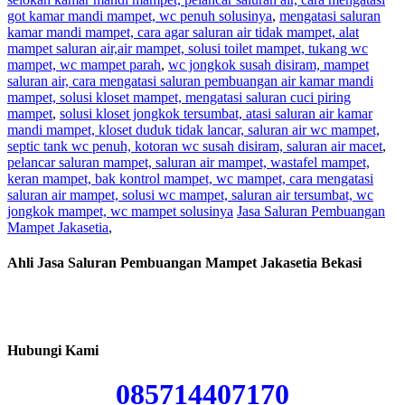
got kamar mandi mampet, wc penuh solusinya
,
mengatasi saluran
kamar mandi mampet, cara agar saluran air tidak mampet, alat
mampet saluran air,air mampet, solusi toilet mampet, tukang wc
mampet, wc mampet parah
,
wc jongkok susah disiram, mampet
saluran air, cara mengatasi saluran pembuangan air kamar mandi
mampet, solusi kloset mampet, mengatasi saluran cuci piring
mampet
,
solusi kloset jongkok tersumbat, atasi saluran air kamar
mandi mampet, kloset duduk tidak lancar, saluran air wc mampet,
septic tank wc penuh, kotoran wc susah disiram, saluran air macet
,
pelancar saluran mampet, saluran air mampet, wastafel mampet,
keran mampet, bak kontrol mampet, wc mampet, cara mengatasi
saluran air mampet, solusi wc mampet, saluran air tersumbat, wc
jongkok mampet, wc mampet solusinya
Jasa Saluran Pembuangan
Mampet Jakasetia
,
Ahli Jasa Saluran Pembuangan Mampet Jakasetia Bekasi
Hubungi Kami
085714407170