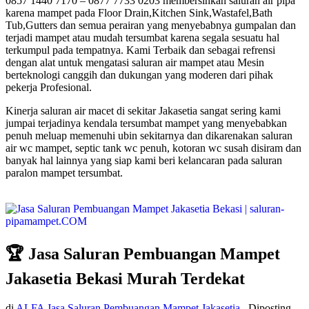
0857 1440 7170 – 0877 7733 0203 membersihkan saluran air pipa
karena mampet pada Floor Drain,Kitchen Sink,Wastafel,Bath
Tub,Gutters dan semua perairan yang menyebabnya gumpalan dan
terjadi mampet atau mudah tersumbat karena segala sesuatu hal
terkumpul pada tempatnya. Kami Terbaik dan sebagai refrensi
dengan alat untuk mengatasi saluran air mampet atau Mesin
berteknologi canggih dan dukungan yang moderen dari pihak
pekerja Profesional.
Kinerja saluran air macet di sekitar Jakasetia sangat sering kami
jumpai terjadinya kendala tersumbat mampet yang menyebabkan
penuh meluap memenuhi ubin sekitarnya dan dikarenakan saluran
air wc mampet, septic tank wc penuh, kotoran wc susah disiram dan
banyak hal lainnya yang siap kami beri kelancaran pada saluran
paralon mampet tersumbat.
🏆 Jasa Saluran Pembuangan Mampet
Jakasetia Bekasi Murah Terdekat
di
ALFA Jasa Saluran Pembuangan Mampet Jakasetia
Diposting