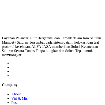
aluran Mampet Jakasetia, saluran mampet Jakasetia Bekasi, Harga saluran m
saluran mampet bekasi, saluran mampet bogor, salura
Layanan Pelancar Jujur Bergaransi dan Terbaik dalam Jasa Saluran
Mampet / Saluran Tersumbat pada sistem datang kelokasi dan taat
protokol kesehatan. ALFA JASA memberikan Solusi Kelancaran
Saluran Secara Tuntas Tanpa bongkar dan Solusi Tepat untuk
membongkar.
Company
About
Visi & Misi
Post