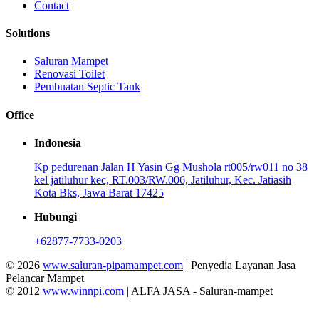
Contact
Solutions
Saluran Mampet
Renovasi Toilet
Pembuatan Septic Tank
Office
Indonesia
Kp pedurenan Jalan H Yasin Gg Mushola rt005/rw011 no 38
kel jatiluhur kec, RT.003/RW.006, Jatiluhur, Kec. Jatiasih
Kota Bks, Jawa Barat 17425
Hubungi
+62877-7733-0203
© 2026
www.saluran-pipamampet.com
| Penyedia Layanan Jasa
Pelancar Mampet
© 2012
www.winnpi.com
| ALFA JASA - Saluran-mampet