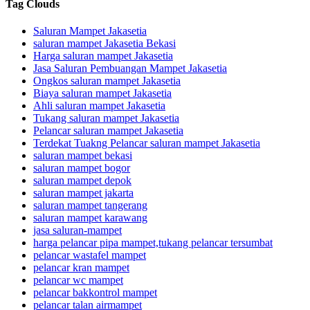
Tag Clouds
Saluran Mampet Jakasetia
saluran mampet Jakasetia Bekasi
Harga saluran mampet Jakasetia
Jasa Saluran Pembuangan Mampet Jakasetia
Ongkos saluran mampet Jakasetia
Biaya saluran mampet Jakasetia
Ahli saluran mampet Jakasetia
Tukang saluran mampet Jakasetia
Pelancar saluran mampet Jakasetia
Terdekat Tuakng Pelancar saluran mampet Jakasetia
saluran mampet bekasi
saluran mampet bogor
saluran mampet depok
saluran mampet jakarta
saluran mampet tangerang
saluran mampet karawang
jasa saluran-mampet
harga pelancar pipa mampet,tukang pelancar tersumbat
pelancar wastafel mampet
pelancar kran mampet
pelancar wc mampet
pelancar bakkontrol mampet
pelancar talan airmampet