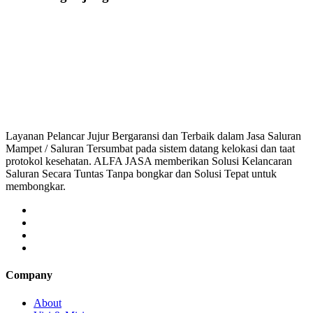
Saluran Mampet Glodok, saluran mampet Glodok Jakarta Barat, Harga salur
saluran mampet bekasi, saluran mampet bogor, salu
Layanan Pelancar Jujur Bergaransi dan Terbaik dalam Jasa Saluran
Mampet / Saluran Tersumbat pada sistem datang kelokasi dan taat
protokol kesehatan. ALFA JASA memberikan Solusi Kelancaran
Saluran Secara Tuntas Tanpa bongkar dan Solusi Tepat untuk
membongkar.
Company
About