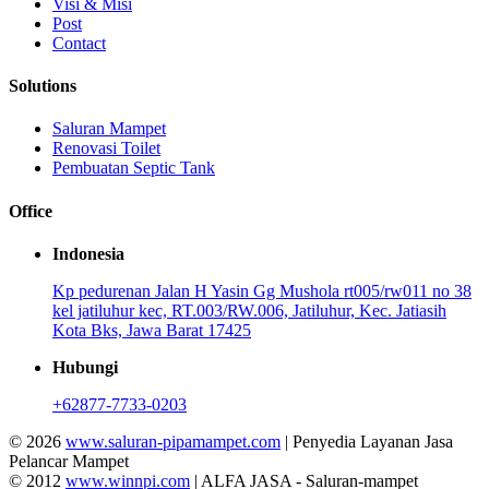
Visi & Misi
Post
Contact
Solutions
Saluran Mampet
Renovasi Toilet
Pembuatan Septic Tank
Office
Indonesia
Kp pedurenan Jalan H Yasin Gg Mushola rt005/rw011 no 38
kel jatiluhur kec, RT.003/RW.006, Jatiluhur, Kec. Jatiasih
Kota Bks, Jawa Barat 17425
Hubungi
+62877-7733-0203
© 2026
www.saluran-pipamampet.com
| Penyedia Layanan Jasa
Pelancar Mampet
© 2012
www.winnpi.com
| ALFA JASA - Saluran-mampet