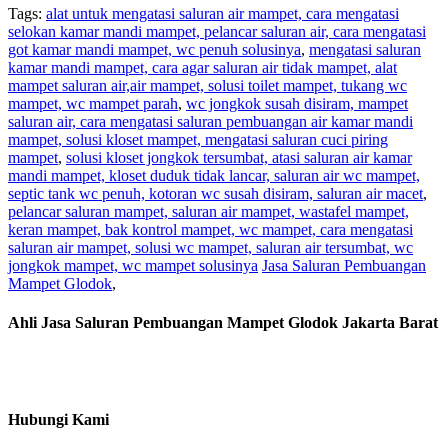
Tags:
alat untuk mengatasi saluran air mampet, cara mengatasi
selokan kamar mandi mampet, pelancar saluran air, cara mengatasi
got kamar mandi mampet, wc penuh solusinya
,
mengatasi saluran
kamar mandi mampet, cara agar saluran air tidak mampet, alat
mampet saluran air,air mampet, solusi toilet mampet, tukang wc
mampet, wc mampet parah
,
wc jongkok susah disiram, mampet
saluran air, cara mengatasi saluran pembuangan air kamar mandi
mampet, solusi kloset mampet, mengatasi saluran cuci piring
mampet
,
solusi kloset jongkok tersumbat, atasi saluran air kamar
mandi mampet, kloset duduk tidak lancar, saluran air wc mampet,
septic tank wc penuh, kotoran wc susah disiram, saluran air macet
,
pelancar saluran mampet, saluran air mampet, wastafel mampet,
keran mampet, bak kontrol mampet, wc mampet, cara mengatasi
saluran air mampet, solusi wc mampet, saluran air tersumbat, wc
jongkok mampet, wc mampet solusinya
Jasa Saluran Pembuangan
Mampet Glodok
,
Ahli Jasa Saluran Pembuangan Mampet Glodok Jakarta Barat
Hubungi Kami