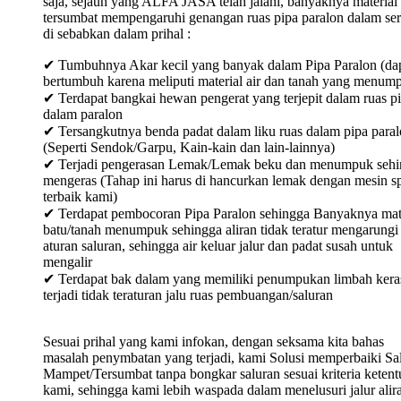
saja, sejauh yang ALFA JASA telah jalani, banyaknya material
tersumbat mempengaruhi genangan ruas pipa paralon dalam ser
di sebabkan dalam prihal :
✔ Tumbuhnya Akar kecil yang banyak dalam Pipa Paralon (da
bertumbuh karena meliputi material air dan tanah yang menum
✔ Terdapat bangkai hewan pengerat yang terjepit dalam ruas p
dalam paralon
✔ Tersangkutnya benda padat dalam liku ruas dalam pipa para
(Seperti Sendok/Garpu, Kain-kain dan lain-lainnya)
✔ Terjadi pengerasan Lemak/Lemak beku dan menumpuk sehi
mengeras (Tahap ini harus di hancurkan lemak dengan mesin sp
terbaik kami)
✔ Terdapat pembocoran Pipa Paralon sehingga Banyaknya mat
batu/tanah menumpuk sehingga aliran tidak teratur mengarungi
aturan saluran, sehingga air keluar jalur dan padat susah untuk
mengalir
✔ Terdapat bak dalam yang memiliki penumpukan limbah keras
terjadi tidak teraturan jalu ruas pembuangan/saluran
Sesuai prihal yang kami infokan, dengan seksama kita bahas
masalah penymbatan yang terjadi, kami Solusi memperbaiki Sa
Mampet/Tersumbat tanpa bongkar saluran sesuai kriteria keten
kami, sehingga kami lebih waspada dalam menelusuri jalur alir