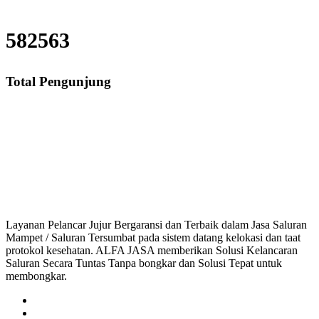
582563
Total Pengunjung
Saluran Mampet Duri Utara, saluran mampet Duri Utara Jakarta Barat, Ha
saluran mampet bekasi, saluran mampet bogor, sal
Layanan Pelancar Jujur Bergaransi dan Terbaik dalam Jasa Saluran
Mampet / Saluran Tersumbat pada sistem datang kelokasi dan taat
protokol kesehatan. ALFA JASA memberikan Solusi Kelancaran
Saluran Secara Tuntas Tanpa bongkar dan Solusi Tepat untuk
membongkar.