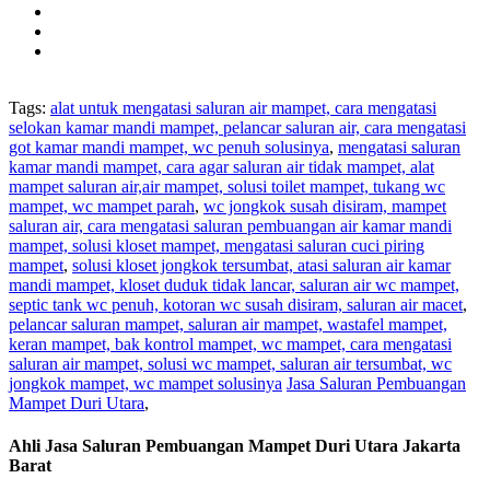
Tags:
alat untuk mengatasi saluran air mampet, cara mengatasi
selokan kamar mandi mampet, pelancar saluran air, cara mengatasi
got kamar mandi mampet, wc penuh solusinya
,
mengatasi saluran
kamar mandi mampet, cara agar saluran air tidak mampet, alat
mampet saluran air,air mampet, solusi toilet mampet, tukang wc
mampet, wc mampet parah
,
wc jongkok susah disiram, mampet
saluran air, cara mengatasi saluran pembuangan air kamar mandi
mampet, solusi kloset mampet, mengatasi saluran cuci piring
mampet
,
solusi kloset jongkok tersumbat, atasi saluran air kamar
mandi mampet, kloset duduk tidak lancar, saluran air wc mampet,
septic tank wc penuh, kotoran wc susah disiram, saluran air macet
,
pelancar saluran mampet, saluran air mampet, wastafel mampet,
keran mampet, bak kontrol mampet, wc mampet, cara mengatasi
saluran air mampet, solusi wc mampet, saluran air tersumbat, wc
jongkok mampet, wc mampet solusinya
Jasa Saluran Pembuangan
Mampet Duri Utara
,
Ahli Jasa Saluran Pembuangan Mampet Duri Utara Jakarta
Barat