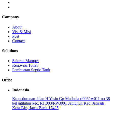
Company
About
Visi & Misi
Post
Contact
Solutions
Saluran Mampet
Renovasi Toilet
Pembuatan Septic Tank
Office
Indonesia
Kp pedurenan Jalan H Yasin Gg Mushola rt005/rw011 no 38
kel jatiluhur kec, RT.003/RW.006, Jatiluhur, Kec. Jatiasih
Kota Bks, Jawa Barat 17425