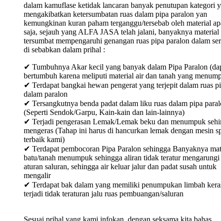
dalam kamuflase ketidak lancaran banyak penutupan kategori 
mengakibatkan ketersumbatan ruas dalam pipa paralon yan
kemungkinan kuran paham terganggu/tersebab oleh material ap
saja, sejauh yang ALFA JASA telah jalani, banyaknya material
tersumbat mempengaruhi genangan ruas pipa paralon dalam ser
di sebabkan dalam prihal :
✔ Tumbuhnya Akar kecil yang banyak dalam Pipa Paralon (da
bertumbuh karena meliputi material air dan tanah yang menum
✔ Terdapat bangkai hewan pengerat yang terjepit dalam ruas p
dalam paralon
✔ Tersangkutnya benda padat dalam liku ruas dalam pipa para
(Seperti Sendok/Garpu, Kain-kain dan lain-lainnya)
✔ Terjadi pengerasan Lemak/Lemak beku dan menumpuk sehi
mengeras (Tahap ini harus di hancurkan lemak dengan mesin sp
terbaik kami)
✔ Terdapat pembocoran Pipa Paralon sehingga Banyaknya mat
batu/tanah menumpuk sehingga aliran tidak teratur mengarungi
aturan saluran, sehingga air keluar jalur dan padat susah untuk
mengalir
✔ Terdapat bak dalam yang memiliki penumpukan limbah keras
terjadi tidak teraturan jalu ruas pembuangan/saluran
Sesuai prihal yang kami infokan, dengan seksama kita bahas