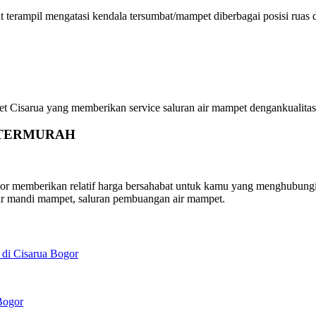
rampil mengatasi kendala tersumbat/mampet diberbagai posisi ruas da
arua yang memberikan service saluran air mampet dengankualitas ter
gor TERMURAH
emberikan relatif harga bersahabat untuk kamu yang menghubungi har
ar mandi mampet, saluran pembuangan air mampet.
di Cisarua Bogor
Bogor