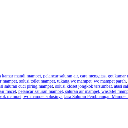
an kamar mandi mampet, pelancar saluran air, cara mengatasi got kama
,air mampet, solusi toilet mampet, tukang wc mampet, wc mampet parah
,
i saluran cuci piring mampet
,
solusi kloset jongkok tersumbat, atasi s
air macet
,
pelancar saluran mampet, saluran air mampet, wastafel mam
ngkok mampet, wc mampet solusinya
Jasa Saluran Pembuangan Mampet 