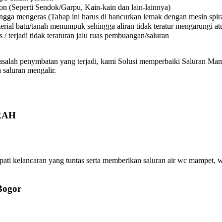
on (Seperti Sendok/Garpu, Kain-kain dan lain-lainnya)
a mengeras (Tahap ini harus di hancurkan lemak dengan mesin spiral
l batu/tanah menumpuk sehingga aliran tidak teratur mengarungi atura
 terjadi tidak teraturan jalu ruas pembuangan/saluran
asalah penymbatan yang terjadi, kami Solusi memperbaiki Saluran Mamp
 saluran mengalir.
URAH
kelancaran yang tuntas serta memberikan saluran air wc mampet, was
Bogor