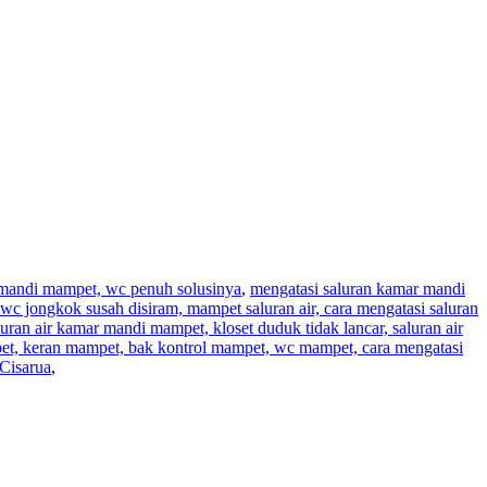
r mandi mampet, wc penuh solusinya
,
mengatasi saluran kamar mandi
wc jongkok susah disiram, mampet saluran air, cara mengatasi saluran
aluran air kamar mandi mampet, kloset duduk tidak lancar, saluran air
pet, keran mampet, bak kontrol mampet, wc mampet, cara mengatasi
Cisarua
,