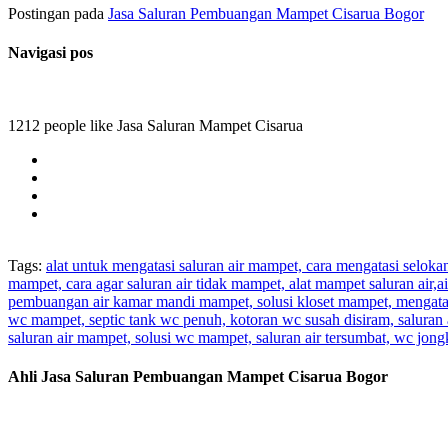
Postingan pada
Jasa Saluran Pembuangan Mampet Cisarua Bogor
Navigasi pos
1212 people like Jasa Saluran Mampet Cisarua
Tags:
alat untuk mengatasi saluran air mampet, cara mengatasi selok
mampet, cara agar saluran air tidak mampet, alat mampet saluran air
pembuangan air kamar mandi mampet, solusi kloset mampet, mengatas
wc mampet, septic tank wc penuh, kotoran wc susah disiram, saluran 
saluran air mampet, solusi wc mampet, saluran air tersumbat, wc jo
Ahli Jasa Saluran Pembuangan Mampet Cisarua Bogor