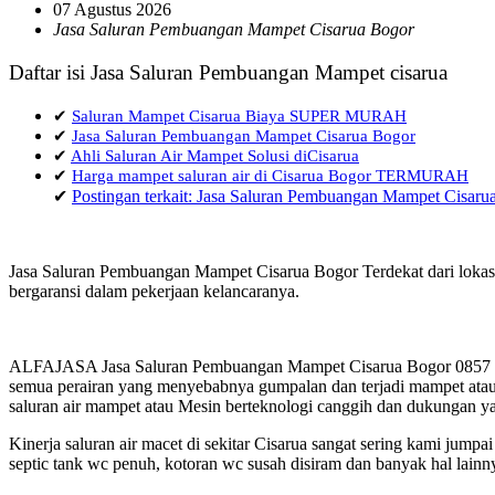
07 Agustus 2026
Jasa Saluran Pembuangan Mampet Cisarua Bogor
Daftar isi Jasa Saluran Pembuangan Mampet cisarua
✔
Saluran Mampet Cisarua Biaya SUPER MURAH
✔
Jasa Saluran Pembuangan Mampet Cisarua Bogor
✔
Ahli Saluran Air Mampet Solusi diCisarua
✔
Harga mampet saluran air di Cisarua Bogor TERMURAH
✔
Postingan terkait: Jasa Saluran Pembuangan Mampet Cisaru
Jasa Saluran Pembuangan Mampet Cisarua Bogor Terdekat dari lokasi
bergaransi dalam pekerjaan kelancaranya.
ALFAJASA Jasa Saluran Pembuangan Mampet Cisarua Bogor 0857 144
semua perairan yang menyebabnya gumpalan dan terjadi mampet atau 
saluran air mampet atau Mesin berteknologi canggih dan dukungan ya
Kinerja saluran air macet di sekitar Cisarua sangat sering kami ju
septic tank wc penuh, kotoran wc susah disiram dan banyak hal lainn