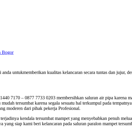
a Bogor
 anda untukmemberikan kualitas kelancaran secara tuntas dan jujur,
0 7170 – 0877 7733 0203 membersihkan saluran air pipa karena mamp
mudah tersumbat karena segala sesuatu hal terkumpul pada tempatnya. 
ng moderen dari pihak pekerja Profesional.
mpai terjadinya kendala tersumbat mampet yang menyebabkan penuh melu
ya yang siap kami beri kelancaran pada saluran paralon mampet tersumb