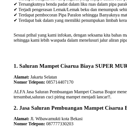
✔ Tersangkutnya benda padat dalam liku ruas dalam pipa paral
✔ Terjadi pengerasan Lemak/Lemak beku dan menumpuk sehingg
✔ Terdapat pembocoran Pipa Paralon sehingga Banyaknya materia
✔ Terdapat bak dalam yang memiliki penumpukan limbah keras /
Sesuai prihal yang kami infokan, dengan seksama kita bahas m
sehingga kami lebih waspada dalam menelusuri jalur aliran pipa
1. Saluran Mampet Cisarua Biaya SUPER M
Alamat:
Jakarta Selatan
Nomor Telepon:
085714407170
ALFA Jasa Saluran Pembuangan Mampet Cisarua Bogor menepati 
tersumbat,saluran cuci piring mampet menjadi lancar!!.
2. Jasa Saluran Pembuangan Mampet Cisarua 
Alamat:
Jl. Wibawamukti kota Bekasi
Nomor Telepon:
087777330203