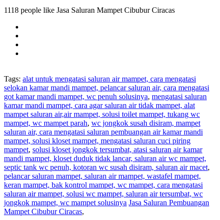
1118 people like Jasa Saluran Mampet Cibubur Ciracas
Tags:
alat untuk mengatasi saluran air mampet, cara mengatasi
selokan kamar mandi mampet, pelancar saluran air, cara mengatasi
got kamar mandi mampet, wc penuh solusinya
,
mengatasi saluran
kamar mandi mampet, cara agar saluran air tidak mampet, alat
mampet saluran air,air mampet, solusi toilet mampet, tukang wc
mampet, wc mampet parah
,
wc jongkok susah disiram, mampet
saluran air, cara mengatasi saluran pembuangan air kamar mandi
mampet, solusi kloset mampet, mengatasi saluran cuci piring
mampet
,
solusi kloset jongkok tersumbat, atasi saluran air kamar
mandi mampet, kloset duduk tidak lancar, saluran air wc mampet,
septic tank wc penuh, kotoran wc susah disiram, saluran air macet
,
pelancar saluran mampet, saluran air mampet, wastafel mampet,
keran mampet, bak kontrol mampet, wc mampet, cara mengatasi
saluran air mampet, solusi wc mampet, saluran air tersumbat, wc
jongkok mampet, wc mampet solusinya
Jasa Saluran Pembuangan
Mampet Cibubur Ciracas
,