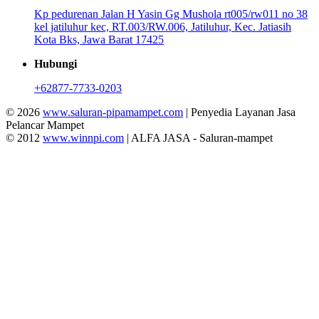
Kp pedurenan Jalan H Yasin Gg Mushola rt005/rw011 no 38
kel jatiluhur kec, RT.003/RW.006, Jatiluhur, Kec. Jatiasih
Kota Bks, Jawa Barat 17425
Hubungi
+62877-7733-0203
© 2026
www.saluran-pipamampet.com
| Penyedia Layanan Jasa
Pelancar Mampet
© 2012
www.winnpi.com
| ALFA JASA - Saluran-mampet