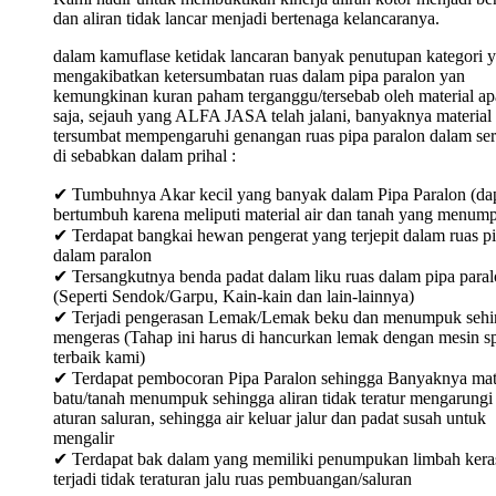
dan aliran tidak lancar menjadi bertenaga kelancaranya.
dalam kamuflase ketidak lancaran banyak penutupan kategori 
mengakibatkan ketersumbatan ruas dalam pipa paralon yan
kemungkinan kuran paham terganggu/tersebab oleh material ap
saja, sejauh yang ALFA JASA telah jalani, banyaknya material
tersumbat mempengaruhi genangan ruas pipa paralon dalam ser
di sebabkan dalam prihal :
✔ Tumbuhnya Akar kecil yang banyak dalam Pipa Paralon (da
bertumbuh karena meliputi material air dan tanah yang menum
✔ Terdapat bangkai hewan pengerat yang terjepit dalam ruas p
dalam paralon
✔ Tersangkutnya benda padat dalam liku ruas dalam pipa para
(Seperti Sendok/Garpu, Kain-kain dan lain-lainnya)
✔ Terjadi pengerasan Lemak/Lemak beku dan menumpuk sehi
mengeras (Tahap ini harus di hancurkan lemak dengan mesin sp
terbaik kami)
✔ Terdapat pembocoran Pipa Paralon sehingga Banyaknya mat
batu/tanah menumpuk sehingga aliran tidak teratur mengarungi
aturan saluran, sehingga air keluar jalur dan padat susah untuk
mengalir
✔ Terdapat bak dalam yang memiliki penumpukan limbah keras
terjadi tidak teraturan jalu ruas pembuangan/saluran