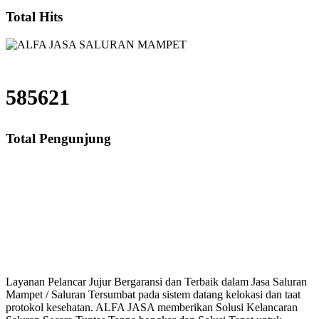
Total Hits
585621
Total Pengunjung
Saluran Mampet Cibubur Ciracas, saluran mampet Cibubur Ciracas Jakarta T
saluran mampet bekasi, saluran mampet bogor, salur
Layanan Pelancar Jujur Bergaransi dan Terbaik dalam Jasa Saluran
Mampet / Saluran Tersumbat pada sistem datang kelokasi dan taat
protokol kesehatan. ALFA JASA memberikan Solusi Kelancaran