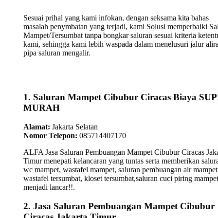
Sesuai prihal yang kami infokan, dengan seksama kita bahas
masalah penymbatan yang terjadi, kami Solusi memperbaiki Sa
Mampet/Tersumbat tanpa bongkar saluran sesuai kriteria keten
kami, sehingga kami lebih waspada dalam menelusuri jalur alir
pipa saluran mengalir.
1. Saluran Mampet Cibubur Ciracas Biaya SU
MURAH
Alamat:
Jakarta Selatan
Nomor Telepon:
085714407170
ALFA Jasa Saluran Pembuangan Mampet Cibubur Ciracas Jaka
Timur menepati kelancaran yang tuntas serta memberikan salura
wc mampet, wastafel mampet, saluran pembuangan air mampet
wastafel tersumbat, kloset tersumbat,saluran cuci piring mampe
menjadi lancar!!.
2. Jasa Saluran Pembuangan Mampet Cibubur
Ciracas Jakarta Timur