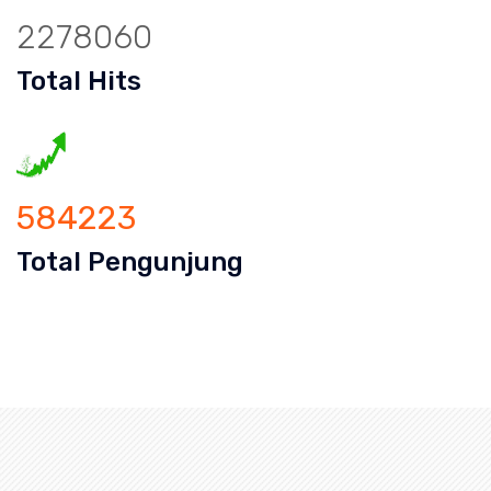
2278060
Total Hits
584223
Total Pengunjung
 Mampet Bsd City, saluran mampet Bsd City Jakarta Se
ran mampet bekasi, saluran mampet bo