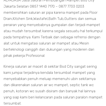
ALFAJASA Jasa Saluran Pembuangan Mampet Bsd City
Jakarta Selatan 0857 1440 7170 – 0877 7733 0203
membersihkan saluran air pipa karena mampet pada Floor
Drain,Kitchen Sink,Wastafel,Bath Tub,Gutters dan semua
perairan yang menyebabnya gumpalan dan terjadi mampet
atau mudah tersumbat karena segala sesuatu hal terkumpul
pada tempatnya. Kami Terbaik dan sebagai refrensi dengan
alat untuk mengatasi saluran air mampet atau Mesin
berteknologi canggih dan dukungan yang moderen dari
pihak pekerja Profesional.
Kinerja saluran air macet di sekitar Bsd City sangat sering
kami jumpai terjadinya kendala tersumbat mampet yang
menyebabkan penuh meluap memenuhi ubin sekitarnya
dan dikarenakan saluran air wc mampet, septic tank wc
penuh, kotoran wc susah disiram dan banyak hal lainnya
yang siap kami beri kelancaran pada saluran paralon mampet
tersumbat.