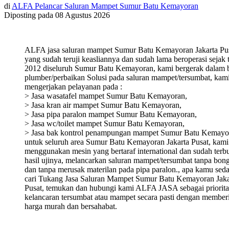
di
ALFA Pelancar Saluran Mampet Sumur Batu Kemayoran
Diposting pada
08 Agustus 2026
ALFA jasa saluran mampet Sumur Batu Kemayoran Jakarta Pu
yang sudah teruji keasliannya dan sudah lama beroperasi sejak 
2012 diseluruh Sumur Batu Kemayoran, kami bergerak dalam 
plumber/perbaikan Solusi pada saluran mampet/tersumbat, kam
mengerjakan pelayanan pada :
> Jasa wasatafel mampet Sumur Batu Kemayoran,
> Jasa kran air mampet Sumur Batu Kemayoran,
> Jasa pipa paralon mampet Sumur Batu Kemayoran,
> Jasa wc/toilet mampet Sumur Batu Kemayoran,
> Jasa bak kontrol penampungan mampet Sumur Batu Kemayo
untuk seluruh area Sumur Batu Kemayoran Jakarta Pusat, kami
menggunakan mesin yang bertaraf international dan sudah terbu
hasil ujinya, melancarkan saluran mampet/tersumbat tanpa bon
dan tanpa merusak materilan pada pipa paralon., apa kamu sed
cari Tukang Jasa Saluran Mampet Sumur Batu Kemayoran Jaka
Pusat, temukan dan hubungi kami ALFA JASA sebagai priorita
kelancaran tersumbat atau mampet secara pasti dengan member
harga murah dan bersahabat.