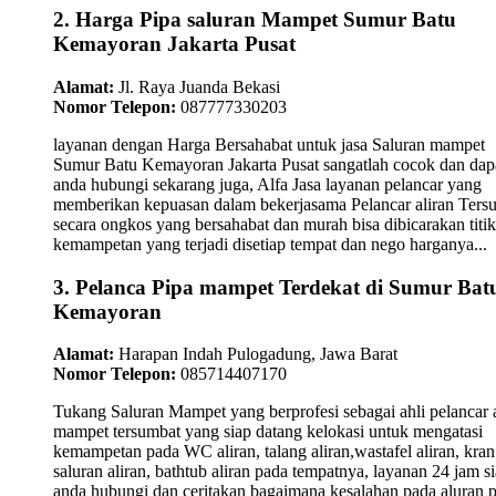
2. Harga Pipa saluran Mampet Sumur Batu
Kemayoran Jakarta Pusat
Alamat:
Jl. Raya Juanda Bekasi
Nomor Telepon:
087777330203
layanan dengan Harga Bersahabat untuk jasa Saluran mampet
Sumur Batu Kemayoran Jakarta Pusat sangatlah cocok dan dap
anda hubungi sekarang juga, Alfa Jasa layanan pelancar yang
memberikan kepuasan dalam bekerjasama Pelancar aliran Ters
secara ongkos yang bersahabat dan murah bisa dibicarakan titik-
kemampetan yang terjadi disetiap tempat dan nego harganya...
3. Pelanca Pipa mampet Terdekat di Sumur Bat
Kemayoran
Alamat:
Harapan Indah Pulogadung, Jawa Barat
Nomor Telepon:
085714407170
Tukang Saluran Mampet yang berprofesi sebagai ahli pelancar a
mampet tersumbat yang siap datang kelokasi untuk mengatasi
kemampetan pada WC aliran, talang aliran,wastafel aliran, kran
saluran aliran, bathtub aliran pada tempatnya, layanan 24 jam s
anda hubungi dan ceritakan bagaimana kesalahan pada aluran 