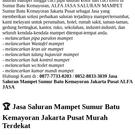
saluran mampet hingga cuci pipa saluran kotor dan cuci toren di
Sumur Batu Kemayoran, ALFA JASA SALURAN MAMPET
Sumur Batu Kemayoran Jakarta Pusat sebagai Jasa yang
memberikan solusi perbaikan saluran terjadinya mampet/tersumbat,
kami melayani untuk perumahan, hotel, rumah sakit, taman-taman,
gedung bertingkat, kantor, ruko, sekolahan, industri-industri, dan
seluruh kendala-kendala mampet ditempat-tempat anda.
-
melancarkan pipa paralon mampet
-
melancarkan Wastafel mampet
-
melancarkan kran air mampet
-
melancarkan talang hujan/air mampet
-
melancarkan bak kontrol mampet
-
melancarkan wc/toilet mampet
-
melancarkan kamar mandi mampet
Hubungi Kami di :
0877-7733-0203
/
0852-8833-3039
Jasa
Saluran Mampet Sumur Batu Kemayoran Jakarta Pusat ALFA
JASA
🏆 Jasa Saluran Mampet Sumur Batu
Kemayoran Jakarta Pusat Murah
Terdekat