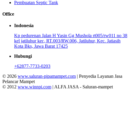
Pembuatan Septic Tank
Office
Indonesia
Kp pedurenan Jalan H Yasin Gg Mushola rt005/rw011 no 38
kel jatiluhur kec, RT.003/RW.006, Jatiluhur, Kec. Jatiasih
Kota Bks, Jawa Barat 17425
Hubungi
+62877-7733-0203
© 2026
www.saluran-pipamampet.com
| Penyedia Layanan Jasa
Pelancar Mampet
© 2012
www.winnpi.com
| ALFA JASA - Saluran-mampet