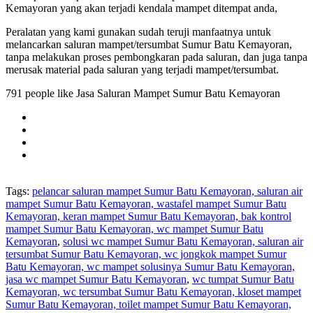
Kemayoran yang akan terjadi kendala mampet ditempat anda,
Peralatan yang kami gunakan sudah teruji manfaatnya untuk
melancarkan saluran mampet/tersumbat Sumur Batu Kemayoran,
tanpa melakukan proses pembongkaran pada saluran, dan juga tanpa
merusak material pada saluran yang terjadi mampet/tersumbat.
791 people like Jasa Saluran Mampet Sumur Batu Kemayoran
Tags:
pelancar saluran mampet Sumur Batu Kemayoran, saluran air
mampet Sumur Batu Kemayoran, wastafel mampet Sumur Batu
Kemayoran, keran mampet Sumur Batu Kemayoran, bak kontrol
mampet Sumur Batu Kemayoran, wc mampet Sumur Batu
Kemayoran
,
solusi wc mampet Sumur Batu Kemayoran, saluran air
tersumbat Sumur Batu Kemayoran, wc jongkok mampet Sumur
Batu Kemayoran, wc mampet solusinya Sumur Batu Kemayoran,
jasa wc mampet Sumur Batu Kemayoran
,
wc tumpat Sumur Batu
Kemayoran, wc tersumbat Sumur Batu Kemayoran, kloset mampet
Sumur Batu Kemayoran, toilet mampet Sumur Batu Kemayoran,