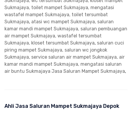
Sukmajaya, wc tersumbat Sukmajaya, kloset mampet
Sukmajaya, toilet mampet Sukmajaya, mengatasi
wastafel mampet Sukmajaya, toilet tersumbat
Sukmajaya
,
atasi wc mampet Sukmajaya, saluran
kamar mandi mampet Sukmajaya, saluran pembuangan
air mampet Sukmajaya, wastafel tersumbat
Sukmajaya, kloset tersumbat Sukmajaya
,
saluran cuci
piring mampet Sukmajaya, saluran wc jongkok
Sukmajaya, service saluran air mampet Sukmajaya, air
kamar mandi mampet Sukmajaya, mengatasi saluran
air buntu Sukmajaya
Jasa Saluran Mampet Sukmajaya
,
Ahli Jasa Saluran Mampet Sukmajaya Depok