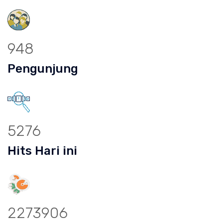
948
Pengunjung
5276
Hits Hari ini
2273906