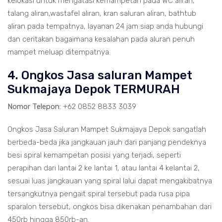
kelokasi untuk mengatasi kemampetan pada WC aliran,
talang aliran,wastafel aliran, kran saluran aliran, bathtub
aliran pada tempatnya, layanan 24 jam siap anda hubungi
dan ceritakan bagaimana kesalahan pada aluran penuh
mampet meluap ditempatnya.
4. Ongkos Jasa saluran Mampet
Sukmajaya Depok TERMURAH
Nomor Telepon:
+62 0852 8833 3039
Ongkos Jasa Saluran Mampet Sukmajaya Depok sangatlah
berbeda-beda jika jangkauan jauh dari panjang pendeknya
besi spiral kemampetan posisi yang terjadi, seperti
perapihan dari lantai 2 ke lantai 1, atau lantai 4 kelantai 2,
sesuai luas jangkauan yang spiral lalui dapat mengakibatnya
tersangkutnya pengait spiral tersebut pada rusa pipa
sparalon tersebut, ongkos bisa dikenakan penambahan dari
450rb hingga 850rb-an.