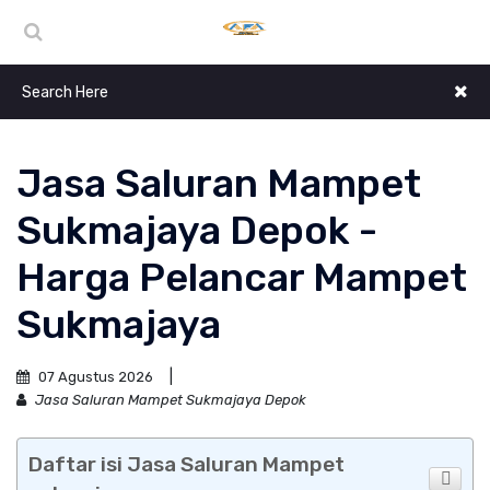
Jasa Saluran Mampet
Sukmajaya Depok -
Harga Pelancar Mampet
Sukmajaya
07 Agustus 2026
Jasa Saluran Mampet Sukmajaya Depok
Daftar isi Jasa Saluran Mampet