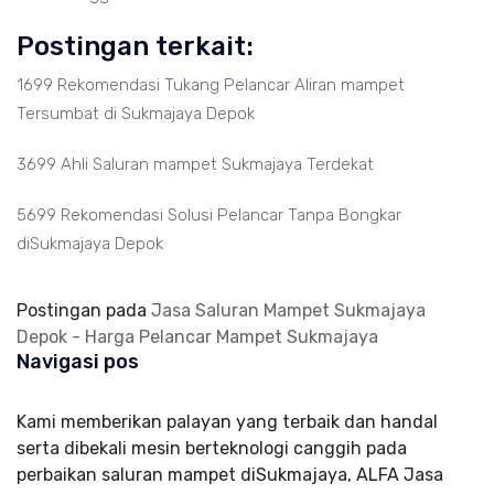
Postingan terkait:
1699 Rekomendasi Tukang Pelancar Aliran mampet
Tersumbat di Sukmajaya Depok
3699 Ahli Saluran mampet Sukmajaya Terdekat
5699 Rekomendasi Solusi Pelancar Tanpa Bongkar
diSukmajaya Depok
Postingan pada
Jasa Saluran Mampet Sukmajaya
Depok - Harga Pelancar Mampet Sukmajaya
Navigasi pos
Kami memberikan palayan yang terbaik dan handal
serta dibekali mesin berteknologi canggih pada
perbaikan saluran mampet diSukmajaya, ALFA Jasa