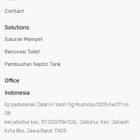
Contact
Solutions
Saluran Mampet
Renovasi Toilet
Pembuatan Septic Tank
Office
Indonesia
Kp pedurenan Jalan H Yasin Gg Mushola rt005/rw011 no
38
kel jatiluhur kec, RT.003/RW.006, Jatiluhur, Kec. Jatiasih
Kota Bks, Jawa Barat 17425