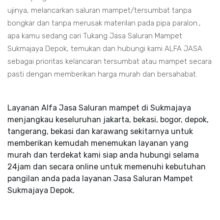
ujinya, melancarkan saluran mampet/tersumbat tanpa
bongkar dan tanpa merusak materilan pada pipa paralon.,
apa kamu sedang cari Tukang Jasa Saluran Mampet
Sukmajaya Depok, temukan dan hubungi kami ALFA JASA
sebagai prioritas kelancaran tersumbat atau mampet secara
pasti dengan memberikan harga murah dan bersahabat.
Layanan Alfa Jasa Saluran mampet di Sukmajaya
menjangkau keseluruhan jakarta, bekasi, bogor, depok,
tangerang, bekasi dan karawang sekitarnya untuk
memberikan kemudah menemukan layanan yang
murah dan terdekat kami siap anda hubungi selama
24jam dan secara online untuk memenuhi kebutuhan
pangilan anda pada layanan Jasa Saluran Mampet
Sukmajaya Depok.