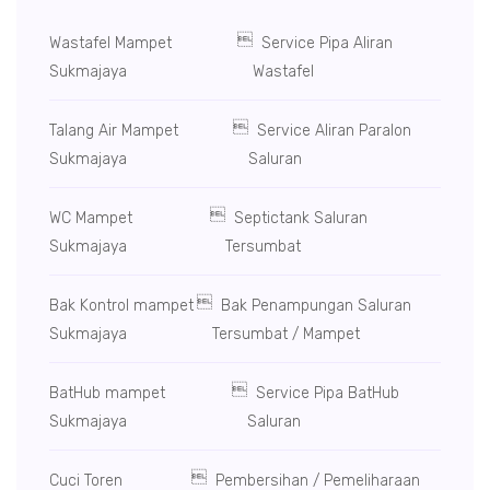

Wastafel Mampet
Service Pipa Aliran
Sukmajaya
Wastafel

Talang Air Mampet
Service Aliran Paralon
Sukmajaya
Saluran

WC Mampet
Septictank Saluran
Sukmajaya
Tersumbat

Bak Kontrol mampet
Bak Penampungan Saluran
Sukmajaya
Tersumbat / Mampet

BatHub mampet
Service Pipa BatHub
Sukmajaya
Saluran

Cuci Toren
Pembersihan / Pemeliharaan