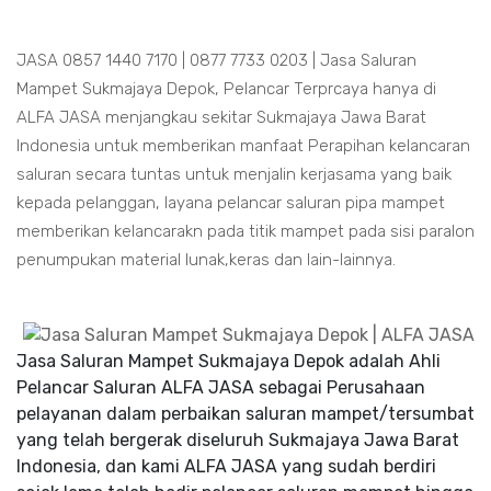
JASA 0857 1440 7170 | 0877 7733 0203 | Jasa Saluran
Mampet Sukmajaya Depok, Pelancar Terprcaya hanya di
ALFA JASA menjangkau sekitar Sukmajaya Jawa Barat
Indonesia untuk memberikan manfaat Perapihan kelancaran
saluran secara tuntas untuk menjalin kerjasama yang baik
kepada pelanggan, layana pelancar saluran pipa mampet
memberikan kelancarakn pada titik mampet pada sisi paralon
penumpukan material lunak,keras dan lain-lainnya.
Jasa Saluran Mampet Sukmajaya Depok adalah Ahli
Pelancar Saluran ALFA JASA sebagai Perusahaan
pelayanan dalam perbaikan saluran mampet/tersumbat
yang telah bergerak diseluruh Sukmajaya Jawa Barat
Indonesia, dan kami ALFA JASA yang sudah berdiri