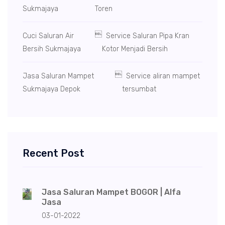
Sukmajaya
Toren

Cuci Saluran Air
Service Saluran Pipa Kran
Bersih Sukmajaya
Kotor Menjadi Bersih

Jasa Saluran Mampet
Service aliran mampet
Sukmajaya Depok
tersumbat
Recent Post
Jasa Saluran Mampet BOGOR | Alfa
Jasa
03-01-2022