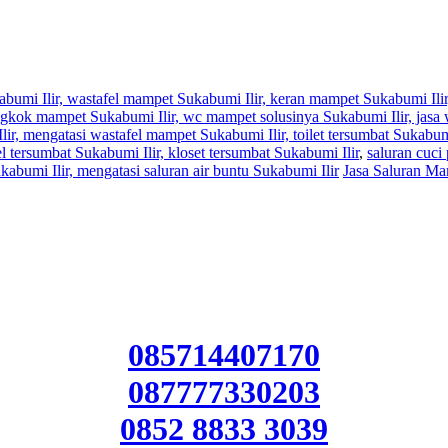
abumi Ilir, wastafel mampet Sukabumi Ilir, keran mampet Sukabumi Ili
ongkok mampet Sukabumi Ilir, wc mampet solusinya Sukabumi Ilir, jasa
ir, mengatasi wastafel mampet Sukabumi Ilir, toilet tersumbat Sukabumi
 tersumbat Sukabumi Ilir, kloset tersumbat Sukabumi Ilir
,
saluran cuci
abumi Ilir, mengatasi saluran air buntu Sukabumi Ilir
Jasa Saluran Ma
085714407170
087777330203
0852 8833 3039