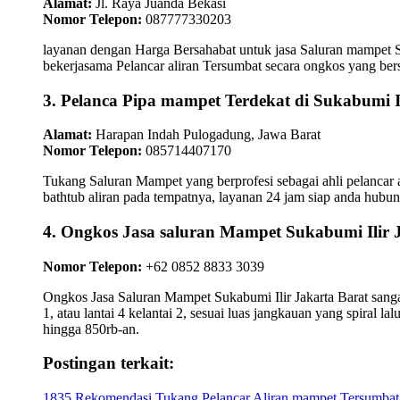
Alamat:
Jl. Raya Juanda Bekasi
Nomor Telepon:
087777330203
layanan dengan Harga Bersahabat untuk jasa Saluran mampet S
bekerjasama Pelancar aliran Tersumbat secara ongkos yang bersa
3. Pelanca Pipa mampet Terdekat di Sukabumi I
Alamat:
Harapan Indah Pulogadung, Jawa Barat
Nomor Telepon:
085714407170
Tukang Saluran Mampet yang berprofesi sebagai ahli pelancar a
bathtub aliran pada tempatnya, layanan 24 jam siap anda hub
4. Ongkos Jasa saluran Mampet Sukabumi Il
Nomor Telepon:
+62 0852 8833 3039
Ongkos Jasa Saluran Mampet Sukabumi Ilir Jakarta Barat sangatl
1, atau lantai 4 kelantai 2, sesuai luas jangkauan yang spiral 
hingga 850rb-an.
Postingan terkait:
1835 Rekomendasi Tukang Pelancar Aliran mampet Tersumbat d