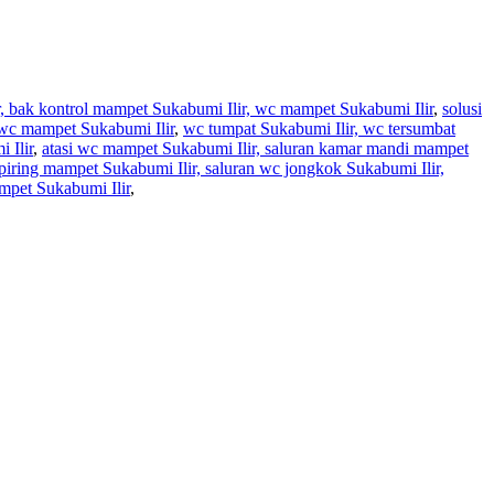
r, bak kontrol mampet Sukabumi Ilir, wc mampet Sukabumi Ilir
,
solusi
 wc mampet Sukabumi Ilir
,
wc tumpat Sukabumi Ilir, wc tersumbat
 Ilir
,
atasi wc mampet Sukabumi Ilir, saluran kamar mandi mampet
 piring mampet Sukabumi Ilir, saluran wc jongkok Sukabumi Ilir,
mpet Sukabumi Ilir
,