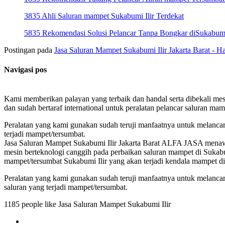
3835 Ahli Saluran mampet Sukabumi Ilir Terdekat
5835 Rekomendasi Solusi Pelancar Tanpa Bongkar diSukabumi I
Postingan pada
Jasa Saluran Mampet Sukabumi Ilir Jakarta Barat - H
Navigasi pos
Kami memberikan palayan yang terbaik dan handal serta dibekali mes
dan sudah bertaraf international untuk peralatan pelancar saluran ma
Peralatan yang kami gunakan sudah teruji manfaatnya untuk melanca
terjadi mampet/tersumbat.
Jasa Saluran Mampet Sukabumi Ilir Jakarta Barat ALFA JASA menawark
mesin berteknologi canggih pada perbaikan saluran mampet di Sukabum
mampet/tersumbat Sukabumi Ilir yang akan terjadi kendala mampet di
Peralatan yang kami gunakan sudah teruji manfaatnya untuk melancar
saluran yang terjadi mampet/tersumbat.
1185 people like Jasa Saluran Mampet Sukabumi Ilir