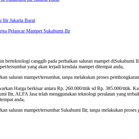
lir Jakarta Barat
arga Pelancar Mampet Sukabumi Ilir
in berteknologi canggih pada perbaikan saluran mampet diSukabumi Ili
mpet/tersumbat yang akan terjadi kendala mampet ditempat anda,
rkan saluran mampet/tersumbat, tanpa melakukan proses pembongkaran p
an Harga berkisar antara Rp. 260.000/titik sd Rp. 385.000/titik. Ka
i Ilir, ALFA Jasa telah menggunakan teknologi peralatan yang terbaik d
tempat anda,
kan saluran mampet/tersumbat Sukabumi Ilir, tanpa melakukan proses 