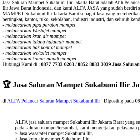
Jasa Saluran Mampet Sukabumi Ilir Jakarta Barat adalah Ahli Pelan
Ilir Jawa Barat Indonesia, dan kami ALFA JASA yang sudah berdiri 
MAMPET Sukabumi Ilir Jakarta Barat sebagai Jasa yang memberikan s
bertingkat, kantor, ruko, sekolahan, industri-industri, dan seluruh k
-
melancarkan pipa paralon mampet
-
melancarkan Wastafel mampet
-
melancarkan kran air mampet
-
melancarkan talang hujan/air mampet
-
melancarkan bak kontrol mampet
-
melancarkan wc/toilet mampet
-
melancarkan kamar mandi mampet
Hubungi Kami di :
0877-7733-0203
/
0852-8833-3039
Jasa Salura
🏆 Jasa Saluran Mampet Sukabumi Ilir J
di
ALFA Pelancar Saluran Mampet Sukabumi Ilir
Diposting pada
06
ALFA jasa saluran mampet Sukabumi Ilir Jakarta Barat yang sud
pada saluran mampet/tersumbat, kami mengerjakan pelayanan p
> Jasa wasatafel mampet Sukabumi Ilir,
> Jasa kran air mampet Sukabumi Ilir,