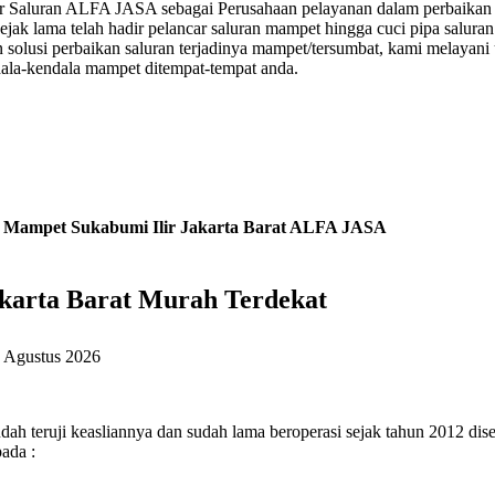
car Saluran ALFA JASA sebagai Perusahaan pelayanan dalam perbaikan 
sejak lama telah hadir pelancar saluran mampet hingga cuci pipa sal
olusi perbaikan saluran terjadinya mampet/tersumbat, kami melayani 
endala-kendala mampet ditempat-tempat anda.
n Mampet Sukabumi Ilir Jakarta Barat ALFA JASA
akarta Barat Murah Terdekat
 Agustus 2026
ah teruji keasliannya dan sudah lama beroperasi sejak tahun 2012 dis
ada :