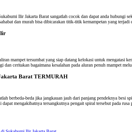
ukabumi Ilir Jakarta Barat sangatlah cocok dan dapat anda hubungi se
habat dan murah bisa dibicarakan titik-titik kemampetan yang terjadi 
lir
liran mampet tersumbat yang siap datang kelokasi untuk mengatasi kemam
ungi dan ceritakan bagaimana kesalahan pada aluran penuh mampet melu
ir Jakarta Barat TERMURAH
ah berbeda-beda jika jangkauan jauh dari panjang pendeknya besi spiral
lalui dapat mengakibatnya tersangkutnya pengait spiral tersebut pada ru
i Sukabumi Ilir Jakarta Barat