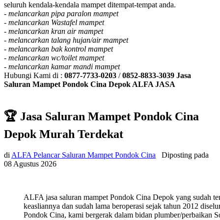
seluruh kendala-kendala mampet ditempat-tempat anda.
-
melancarkan pipa paralon mampet
-
melancarkan Wastafel mampet
-
melancarkan kran air mampet
-
melancarkan talang hujan/air mampet
-
melancarkan bak kontrol mampet
-
melancarkan wc/toilet mampet
-
melancarkan kamar mandi mampet
Hubungi Kami di :
0877-7733-0203
/
0852-8833-3039
Jasa
Saluran Mampet Pondok Cina Depok ALFA JASA
🏆 Jasa Saluran Mampet Pondok Cina
Depok Murah Terdekat
di
ALFA Pelancar Saluran Mampet Pondok Cina
Diposting pada
08 Agustus 2026
ALFA jasa saluran mampet Pondok Cina Depok yang sudah ter
keasliannya dan sudah lama beroperasi sejak tahun 2012 diselu
Pondok Cina, kami bergerak dalam bidan plumber/perbaikan So