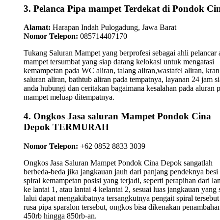
3. Pelanca Pipa mampet Terdekat di Pondok Ci
Alamat:
Harapan Indah Pulogadung, Jawa Barat
Nomor Telepon:
085714407170
Tukang Saluran Mampet yang berprofesi sebagai ahli pelancar a
mampet tersumbat yang siap datang kelokasi untuk mengatasi
kemampetan pada WC aliran, talang aliran,wastafel aliran, kran
saluran aliran, bathtub aliran pada tempatnya, layanan 24 jam s
anda hubungi dan ceritakan bagaimana kesalahan pada aluran 
mampet meluap ditempatnya.
4. Ongkos Jasa saluran Mampet Pondok Cina
Depok TERMURAH
Nomor Telepon:
+62 0852 8833 3039
Ongkos Jasa Saluran Mampet Pondok Cina Depok sangatlah
berbeda-beda jika jangkauan jauh dari panjang pendeknya besi
spiral kemampetan posisi yang terjadi, seperti perapihan dari lan
ke lantai 1, atau lantai 4 kelantai 2, sesuai luas jangkauan yang 
lalui dapat mengakibatnya tersangkutnya pengait spiral tersebu
rusa pipa sparalon tersebut, ongkos bisa dikenakan penambahan
450rb hingga 850rb-an.