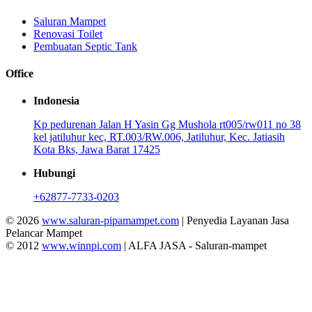
Saluran Mampet
Renovasi Toilet
Pembuatan Septic Tank
Office
Indonesia
Kp pedurenan Jalan H Yasin Gg Mushola rt005/rw011 no 38
kel jatiluhur kec, RT.003/RW.006, Jatiluhur, Kec. Jatiasih
Kota Bks, Jawa Barat 17425
Hubungi
+62877-7733-0203
© 2026
www.saluran-pipamampet.com
| Penyedia Layanan Jasa
Pelancar Mampet
© 2012
www.winnpi.com
| ALFA JASA - Saluran-mampet