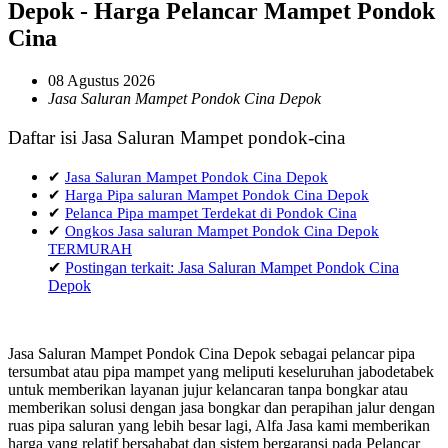
Depok - Harga Pelancar Mampet Pondok
Cina
08 Agustus 2026
Jasa Saluran Mampet Pondok Cina Depok
Daftar isi Jasa Saluran Mampet pondok-cina
✔
Jasa Saluran Mampet Pondok Cina Depok
✔
Harga Pipa saluran Mampet Pondok Cina Depok
✔
Pelanca Pipa mampet Terdekat di Pondok Cina
✔
Ongkos Jasa saluran Mampet Pondok Cina Depok
TERMURAH
✔
Postingan terkait: Jasa Saluran Mampet Pondok Cina
Depok
Jasa Saluran Mampet Pondok Cina Depok sebagai pelancar pipa
tersumbat atau pipa mampet yang meliputi keseluruhan jabodetabek
untuk memberikan layanan jujur kelancaran tanpa bongkar atau
memberikan solusi dengan jasa bongkar dan perapihan jalur dengan
ruas pipa saluran yang lebih besar lagi, Alfa Jasa kami memberikan
harga yang relatif bersahabat dan sistem bergaransi pada Pelancar