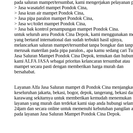
pada saluran mampet/tersumbat, kami mengerjakan pelayanan p
> Jasa wasatafel mampet Pondok Cina,
> Jasa kran air mampet Pondok Cina,
> Jasa pipa paralon mampet Pondok Cina,
> Jasa wc/toilet mampet Pondok Cina,
> Jasa bak kontrol penampungan mampet Pondok Cina.
untuk seluruh area Pondok Cina Depok, kami menggunakan m
yang bertaraf international dan sudah terbukti hasil ujinya,
melancarkan saluran mampet/tersumbat tanpa bongkar dan tan
merusak materilan pada pipa paralon., apa kamu sedang cari T
Jasa Saluran Mampet Pondok Cina Depok, temukan dan hubun
kami ALFA JASA sebagai prioritas kelancaran tersumbat atau
mampet secara pasti dengan memberikan harga murah dan
bersahabat.
Layanan Alfa Jasa Saluran mampet di Pondok Cina menjangka
keseluruhan jakarta, bekasi, bogor, depok, tangerang, bekasi da
karawang sekitarnya untuk memberikan kemudah menemukan
layanan yang murah dan terdekat kami siap anda hubungi sela
24jam dan secara online untuk memenuhi kebutuhan pangilan 
pada layanan Jasa Saluran Mampet Pondok Cina Depok.