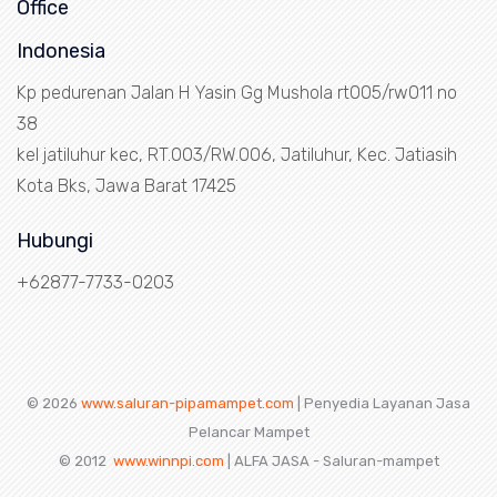
Office
Indonesia
Kp pedurenan Jalan H Yasin Gg Mushola rt005/rw011 no
38
kel jatiluhur kec, RT.003/RW.006, Jatiluhur, Kec. Jatiasih
Kota Bks, Jawa Barat 17425
Hubungi
+62877-7733-0203
© 2026
www.saluran-pipamampet.com
| Penyedia Layanan Jasa
Pelancar Mampet
© 2012
www.winnpi.com
| ALFA JASA - Saluran-mampet