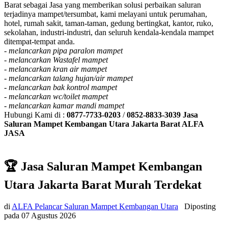
Barat sebagai Jasa yang memberikan solusi perbaikan saluran
terjadinya mampet/tersumbat, kami melayani untuk perumahan,
hotel, rumah sakit, taman-taman, gedung bertingkat, kantor, ruko,
sekolahan, industri-industri, dan seluruh kendala-kendala mampet
ditempat-tempat anda.
-
melancarkan pipa paralon mampet
-
melancarkan Wastafel mampet
-
melancarkan kran air mampet
-
melancarkan talang hujan/air mampet
-
melancarkan bak kontrol mampet
-
melancarkan wc/toilet mampet
-
melancarkan kamar mandi mampet
Hubungi Kami di :
0877-7733-0203
/
0852-8833-3039
Jasa
Saluran Mampet Kembangan Utara Jakarta Barat ALFA
JASA
🏆 Jasa Saluran Mampet Kembangan
Utara Jakarta Barat Murah Terdekat
di
ALFA Pelancar Saluran Mampet Kembangan Utara
Diposting
pada
07 Agustus 2026