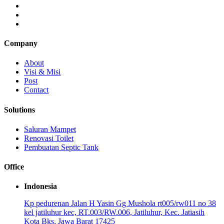
Company
About
Visi & Misi
Post
Contact
Solutions
Saluran Mampet
Renovasi Toilet
Pembuatan Septic Tank
Office
Indonesia
Kp pedurenan Jalan H Yasin Gg Mushola rt005/rw011 no 38
kel jatiluhur kec, RT.003/RW.006, Jatiluhur, Kec. Jatiasih
Kota Bks, Jawa Barat 17425