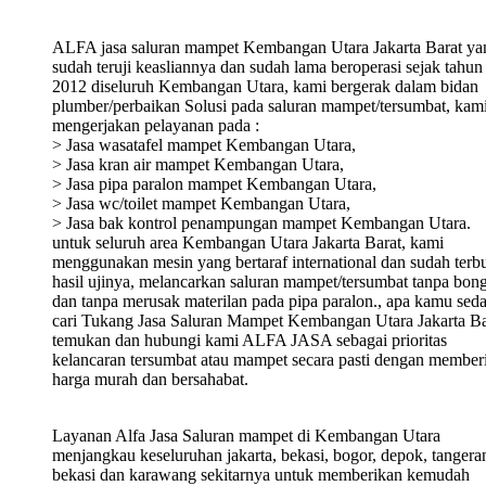
ALFA jasa saluran mampet Kembangan Utara Jakarta Barat ya
sudah teruji keasliannya dan sudah lama beroperasi sejak tahun
2012 diseluruh Kembangan Utara, kami bergerak dalam bidan
plumber/perbaikan Solusi pada saluran mampet/tersumbat, kam
mengerjakan pelayanan pada :
> Jasa wasatafel mampet Kembangan Utara,
> Jasa kran air mampet Kembangan Utara,
> Jasa pipa paralon mampet Kembangan Utara,
> Jasa wc/toilet mampet Kembangan Utara,
> Jasa bak kontrol penampungan mampet Kembangan Utara.
untuk seluruh area Kembangan Utara Jakarta Barat, kami
menggunakan mesin yang bertaraf international dan sudah terbu
hasil ujinya, melancarkan saluran mampet/tersumbat tanpa bon
dan tanpa merusak materilan pada pipa paralon., apa kamu sed
cari Tukang Jasa Saluran Mampet Kembangan Utara Jakarta Ba
temukan dan hubungi kami ALFA JASA sebagai prioritas
kelancaran tersumbat atau mampet secara pasti dengan member
harga murah dan bersahabat.
Layanan Alfa Jasa Saluran mampet di Kembangan Utara
menjangkau keseluruhan jakarta, bekasi, bogor, depok, tangera
bekasi dan karawang sekitarnya untuk memberikan kemudah