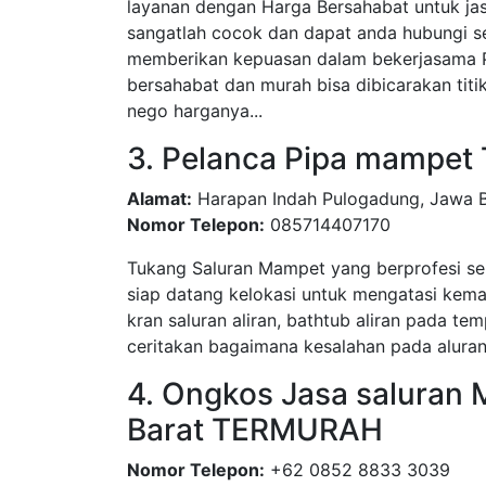
layanan dengan Harga Bersahabat untuk ja
sangatlah cocok dan dapat anda hubungi se
memberikan kepuasan dalam bekerjasama P
bersahabat dan murah bisa dibicarakan titi
nego harganya...
3. Pelanca Pipa mampet
Alamat:
Harapan Indah Pulogadung, Jawa B
Nomor Telepon:
085714407170
Tukang Saluran Mampet yang berprofesi seb
siap datang kelokasi untuk mengatasi kemam
kran saluran aliran, bathtub aliran pada t
ceritakan bagaimana kesalahan pada alur
4. Ongkos Jasa saluran
Barat TERMURAH
Nomor Telepon:
+62 0852 8833 3039