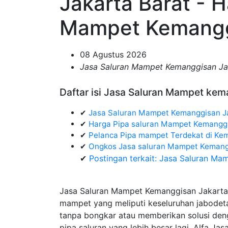
Jakarta Barat - 
Mampet Kemang
08 Agustus 2026
Jasa Saluran Mampet Kemanggisan Ja
Daftar isi Jasa Saluran Mampet ke
✔
Jasa Saluran Mampet Kemanggisan J
✔
Harga Pipa saluran Mampet Kemanggi
✔
Pelanca Pipa mampet Terdekat di Ke
✔
Ongkos Jasa saluran Mampet Keman
✔
Postingan terkait: Jasa Saluran M
Jasa Saluran Mampet Kemanggisan Jakarta 
mampet yang meliputi keseluruhan jabodet
tanpa bongkar atau memberikan solusi deng
pipa saluran yang lebih besar lagi, Alfa J