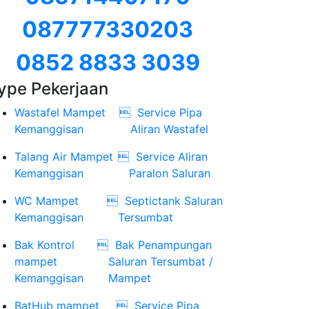
087777330203
0852 8833 3039
ype Pekerjaan
Wastafel Mampet

Service Pipa
Kemanggisan
Aliran Wastafel
Talang Air Mampet

Service Aliran
Kemanggisan
Paralon Saluran
WC Mampet

Septictank Saluran
Kemanggisan
Tersumbat
Bak Kontrol

Bak Penampungan
mampet
Saluran Tersumbat /
Kemanggisan
Mampet
BatHub mampet

Service Pipa