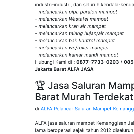
industri-industri, dan seluruh kendala-ke
-
melancarkan pipa paralon mampet
-
melancarkan Wastafel mampet
-
melancarkan kran air mampet
-
melancarkan talang hujan/air mampet
-
melancarkan bak kontrol mampet
-
melancarkan wc/toilet mampet
-
melancarkan kamar mandi mampet
Hubungi Kami di :
0877-7733-0203
/
085
Jakarta Barat ALFA JASA
🏆 Jasa Saluran Mam
Barat Murah Terdekat
di
ALFA Pelancar Saluran Mampet Kemangg
ALFA jasa saluran mampet Kemanggisan Jaka
lama beroperasi sejak tahun 2012 diseluru