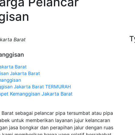
Harga Pelancar
gisan
T
karta Barat
manggisan
akarta Barat
san Jakarta Barat
manggisan
ggisan Jakarta Barat TERMURAH
ampet Kemanggisan Jakarta Barat
Barat sebagai pelancar pipa tersumbat atau pipa
abek untuk memberikan layanan jujur kelancaran
an jasa bongkar dan perapihan jalur dengan ruas
asa kami memberikan harga yang relatif bersahabat