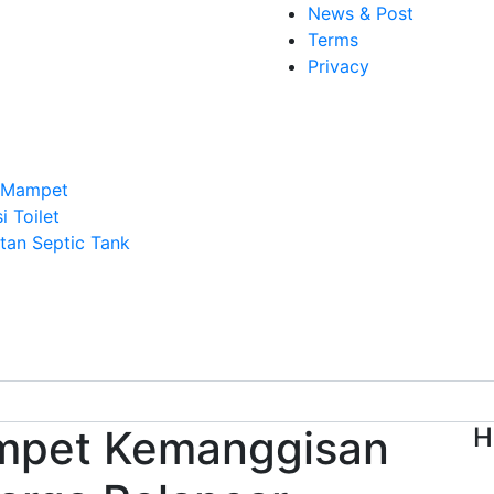
News & Post
Terms
Privacy
n Mampet
i Toilet
an Septic Tank
mpet Kemanggisan
H