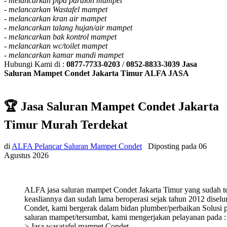
-
melancarkan pipa paralon mampet
-
melancarkan Wastafel mampet
-
melancarkan kran air mampet
-
melancarkan talang hujan/air mampet
-
melancarkan bak kontrol mampet
-
melancarkan wc/toilet mampet
-
melancarkan kamar mandi mampet
Hubungi Kami di :
0877-7733-0203
/
0852-8833-3039
Jasa
Saluran Mampet Condet Jakarta Timur ALFA JASA
🏆 Jasa Saluran Mampet Condet Jakarta
Timur Murah Terdekat
di
ALFA Pelancar Saluran Mampet Condet
Diposting pada
06
Agustus 2026
ALFA jasa saluran mampet Condet Jakarta Timur yang sudah te
keasliannya dan sudah lama beroperasi sejak tahun 2012 diselu
Condet, kami bergerak dalam bidan plumber/perbaikan Solusi 
saluran mampet/tersumbat, kami mengerjakan pelayanan pada :
> Jasa wasatafel mampet Condet,