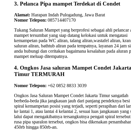
3. Pelanca Pipa mampet Terdekat di Condet
Alamat:
Harapan Indah Pulogadung, Jawa Barat
Nomor Telepon:
085714407170
Tukang Saluran Mampet yang berprofesi sebagai ahli pelancar a
mampet tersumbat yang siap datang kelokasi untuk mengatasi
kemampetan pada WC aliran, talang aliran,wastafel aliran, kran
saluran aliran, bathtub aliran pada tempatnya, layanan 24 jam s
anda hubungi dan ceritakan bagaimana kesalahan pada aluran 
mampet meluap ditempatnya.
4. Ongkos Jasa saluran Mampet Condet Jakart
Timur TERMURAH
Nomor Telepon:
+62 0852 8833 3039
Ongkos Jasa Saluran Mampet Condet Jakarta Timur sangatlah
berbeda-beda jika jangkauan jauh dari panjang pendeknya besi
spiral kemampetan posisi yang terjadi, seperti perapihan dari lan
ke lantai 1, atau lantai 4 kelantai 2, sesuai luas jangkauan yang 
lalui dapat mengakibatnya tersangkutnya pengait spiral tersebu
rusa pipa sparalon tersebut, ongkos bisa dikenakan penambahan
450rb hingga 850rb-an.