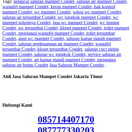
Tags:
pelancar saluran mampet Condet, saluran air mampet Condet,
wastafel mampet Condet, keran mampet Condet, bak kontrol
mampet Condet, wc mampet Condet
,
solusi wc mampet Condet,
saluran air tersumbat Condet, wc jongkok mampet Condet, wc
mampet solusinya Condet, jasa wc mampet Condet
,
wc tumpat
Condet, wc tersumbat Condet, kloset mampet Condet, toilet mampet
Condet, mengatasi wastafel mampet Condet, toilet tersumbat
Condet
,
atasi wc mampet Condet, saluran kamar mandi mampet
Condet, saluran pembuangan air mampet Condet, wastafel
tersumbat Condet, kloset tersumbat Condet
,
saluran cuci piring
mampet Condet, saluran wc jongkok Condet, service saluran air
mampet Condet, air kamar mandi mampet Condet, mengatasi
saluran air buntu Condet
Jasa Saluran Mampet Condet
,
Ahli Jasa Saluran Mampet Condet Jakarta Timur
Hubungi Kami
085714407170
087777330203