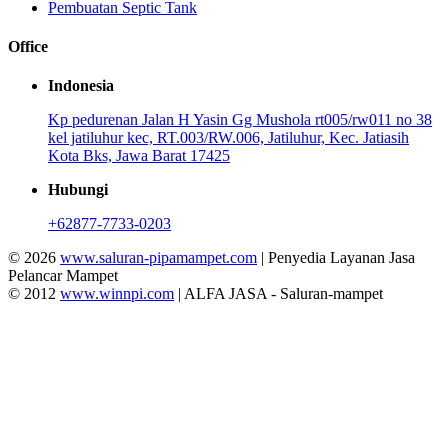
Pembuatan Septic Tank
Office
Indonesia
Kp pedurenan Jalan H Yasin Gg Mushola rt005/rw011 no 38
kel jatiluhur kec, RT.003/RW.006, Jatiluhur, Kec. Jatiasih
Kota Bks, Jawa Barat 17425
Hubungi
+62877-7733-0203
© 2026
www.saluran-pipamampet.com
| Penyedia Layanan Jasa
Pelancar Mampet
© 2012
www.winnpi.com
| ALFA JASA - Saluran-mampet