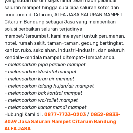
yang sudah berdiri sejak lama telah hadir pelancar
saluran mampet hingga cuci pipa saluran kotor dan
cuci toren di Citarum, ALFA JASA SALURAN MAMPET
Citarum Bandung sebagai Jasa yang memberikan
solusi perbaikan saluran terjadinya
mampet/tersumbat, kami melayani untuk perumahan,
hotel, rumah sakit, taman-taman, gedung bertingkat,
kantor, ruko, sekolahan, industri-industri, dan seluruh
kendala-kendala mampet ditempat-tempat anda.
-
melancarkan pipa paralon mampet
-
melancarkan Wastafel mampet
-
melancarkan kran air mampet
-
melancarkan talang hujan/air mampet
-
melancarkan bak kontrol mampet
-
melancarkan wc/toilet mampet
-
melancarkan kamar mandi mampet
Hubungi Kami di :
0877-7733-0203
/
0852-8833-
3039
Jasa Saluran Mampet Citarum Bandung
ALFA JASA