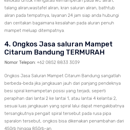
kelokasi untuk mengatasi kemampetan pada WC aliran,
talang aliran,wastafel aliran, kran saluran aliran, bathtub
aliran pada tempatnya, layanan 24 jam siap anda hubungi
dan ceritakan bagaimana kesalahan pada aluran penuh
mampet meluap ditempatnya.
4. Ongkos Jasa saluran Mampet
Citarum Bandung TERMURAH
Nomor Telepon:
+62 0852 8833 3039
Ongkos Jasa Saluran Mampet Citarum Bandung sangatlah
berbeda-beda jika jangkauan jauh dari panjang pendeknya
besi spiral kemampetan posisi yang terjadi, seperti
perapihan dari lantai 2 ke lantai 1, atau lantai 4 kelantai 2,
sesuai luas jangkauan yang spiral lalui dapat mengakibatnya
tersangkutnya pengait spiral tersebut pada rusa pipa
sparalon tersebut, ongkos bisa dikenakan penambahan dari
450rb hingga 850rb-an.