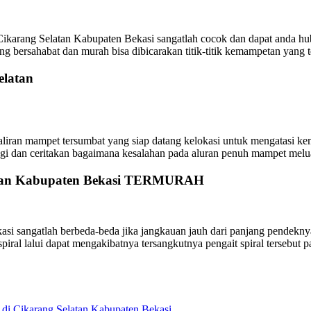
ikarang Selatan Kabupaten Bekasi sangatlah cocok dan dapat anda hu
 bersahabat dan murah bisa dibicarakan titik-titik kemampetan yang te
elatan
liran mampet tersumbat yang siap datang kelokasi untuk mengatasi kemam
ungi dan ceritakan bagaimana kesalahan pada aluran penuh mampet melu
latan Kabupaten Bekasi TERMURAH
sangatlah berbeda-beda jika jangkauan jauh dari panjang pendeknya bes
ng spiral lalui dapat mengakibatnya tersangkutnya pengait spiral tersebu
di Cikarang Selatan Kabupaten Bekasi