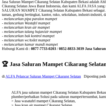
Jasa Saluran Mampet Cikarang Selatan Kabupaten Bekasi adalah Ahli
Cikarang Selatan Jawa Barat Indonesia, dan kami ALFA JASA yang sud
SALURAN MAMPET Cikarang Selatan Kabupaten Bekasi sebagai Jasa y
taman, gedung bertingkat, kantor, ruko, sekolahan, industri-industri
-
melancarkan pipa paralon mampet
-
melancarkan Wastafel mampet
-
melancarkan kran air mampet
-
melancarkan talang hujan/air mampet
-
melancarkan bak kontrol mampet
-
melancarkan wc/toilet mampet
-
melancarkan kamar mandi mampet
Hubungi Kami di :
0877-7733-0203
/
0852-8833-3039
Jasa Salura
🏆 Jasa Saluran Mampet Cikarang Selata
di
ALFA Pelancar Saluran Mampet Cikarang Selatan
Diposting pad
ALFA jasa saluran mampet Cikarang Selatan Kabupaten Bekasi y
plumber/perbaikan Solusi pada saluran mampet/tersumbat, kam
> Jasa wasatafel mampet Cikarang Selatan,
> Jasa kran air mampet Cikarang Selatan,