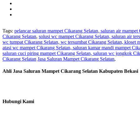
Tags:
pelancar saluran mampet Cikarang Selatan, saluran air mampet
Cikarang Selatan
,
solusi wc mampet Cikarang Selatan, saluran air t
wc tumpat Cikarang Selatan, wc tersumbat Cikarang Selatan, kloset m
atasi wc mampet Cikarang Selatan, saluran kamar mandi mampet Cikar
saluran cuci piring mampet Cikarang Selatan, saluran wc jongkok Cik
Cikarang Selatan
Jasa Saluran Mampet Cikarang Selatan
,
Ahli Jasa Saluran Mampet Cikarang Selatan Kabupaten Bekasi
Hubungi Kami