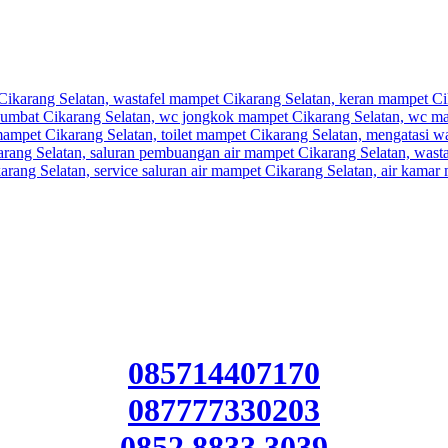
 Cikarang Selatan, wastafel mampet Cikarang Selatan, keran mampet C
ersumbat Cikarang Selatan, wc jongkok mampet Cikarang Selatan, wc m
ampet Cikarang Selatan, toilet mampet Cikarang Selatan, mengatasi wa
ang Selatan, saluran pembuangan air mampet Cikarang Selatan, wastafe
arang Selatan, service saluran air mampet Cikarang Selatan, air kamar
085714407170
087777330203
0852 8833 3039