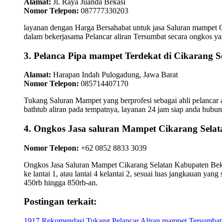
Alamat:
Jl. Raya Juanda Bekasi
Nomor Telepon:
087777330203
layanan dengan Harga Bersahabat untuk jasa Saluran mampet C
dalam bekerjasama Pelancar aliran Tersumbat secara ongkos yang
3. Pelanca Pipa mampet Terdekat di Cikarang S
Alamat:
Harapan Indah Pulogadung, Jawa Barat
Nomor Telepon:
085714407170
Tukang Saluran Mampet yang berprofesi sebagai ahli pelancar a
bathtub aliran pada tempatnya, layanan 24 jam siap anda hub
4. Ongkos Jasa saluran Mampet Cikarang Se
Nomor Telepon:
+62 0852 8833 3039
Ongkos Jasa Saluran Mampet Cikarang Selatan Kabupaten Bekasi 
ke lantai 1, atau lantai 4 kelantai 2, sesuai luas jangkauan ya
450rb hingga 850rb-an.
Postingan terkait:
1917 Rekomendasi Tukang Pelancar Aliran mampet Tersumbat 