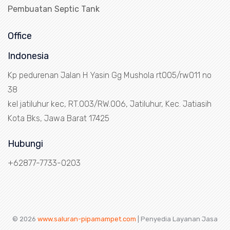
Pembuatan Septic Tank
Office
Indonesia
Kp pedurenan Jalan H Yasin Gg Mushola rt005/rw011 no
38
kel jatiluhur kec, RT.003/RW.006, Jatiluhur, Kec. Jatiasih
Kota Bks, Jawa Barat 17425
Hubungi
+62877-7733-0203
© 2026
www.saluran-pipamampet.com
| Penyedia Layanan Jasa