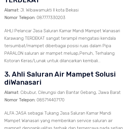
TERDEKAT
Alamat:
Jl. Wibawamukti II kota Bekasi
Nomor Telepon:
087777330203
AHLI Pelancar Jasa Saluran Kamar Mandi Mampet Wanasari
Karawang TERDEKAT sangat terampil mengatasi kendala
tersumbat/mampet diberbagai posisi ruas dalam Pipa
PARALON saluran air mampet meluap,Penuh, Terhalang
Kotoran Keras/Lunak untuk dilancarkan kembali...
3. Ahli Saluran Air Mampet Solusi
diWanasari
Alamat:
Cibubur, Cileungsi dan Bantar Gebang, Jawa Barat
Nomor Telepon:
085714407170
ALFA JASA sebagai Tukang Jasa Saluran Kamar Mandi
Mampet Wanasari yang memberikan service saluran air
mampet dengankualitas terbaik dan terpercaya pada setiap