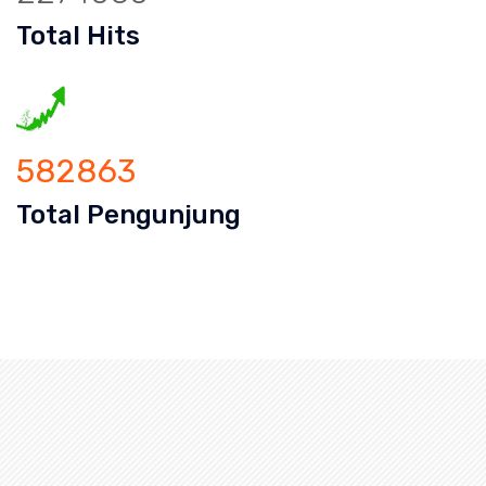
Total Hits
582863
Total Pengunjung
an Mampet Wanasari, saluran mampet Wanasari Karawang
uran mampet bekasi, saluran mampet b