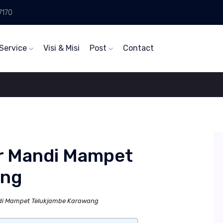
7170
Service
Visi & Misi
Post
Contact
r Mandi Mampet
ang
di Mampet Telukjambe Karawang