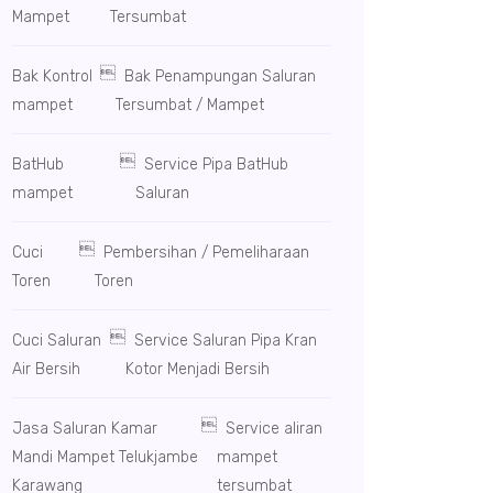
Mampet
Tersumbat

Bak Kontrol
Bak Penampungan Saluran
mampet
Tersumbat / Mampet

BatHub
Service Pipa BatHub
mampet
Saluran

Cuci
Pembersihan / Pemeliharaan
Toren
Toren

Cuci Saluran
Service Saluran Pipa Kran
Air Bersih
Kotor Menjadi Bersih

Jasa Saluran Kamar
Service aliran
Mandi Mampet Telukjambe
mampet
Karawang
tersumbat