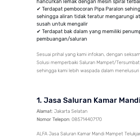
hancurkan lemak dengan mesin spiral terbai
✔ Terdapat pembocoran Pipa Paralon sehi
sehingga aliran tidak teratur mengarungi at
susah untuk mengalir
✔ Terdapat bak dalam yang memiliki penumpu
pembuangan/saluran
Sesuai prihal yang kami infokan, dengan seksa
Solusi memperbaiki Saluran Mampet/Tersumbat t
sehingga kami lebih waspada dalam menelusuri ja
1. Jasa Saluran Kamar Man
Alamat:
Jakarta Selatan
Nomor Telepon:
085714407170
ALFA Jasa Saluran Kamar Mandi Mampet Telukja