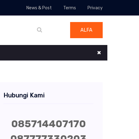
News & Post
Terms
Privacy
ALFA
Hubungi Kami
085714407170
087777330203