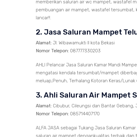
memberikan saluran air wc mampet, wastafel ma
pembuangan air mampet, wastafel tersumbat, k
lancar!!.
2. Jasa Saluran Mampet Te
Alamat:
Jl. Wibawamukti II kota Bekasi
Nomor Telepon:
087777330203
AHLI Pelancar Jasa Saluran Kamar Mandi Mampe
mengatasi kendala tersumbat/mampet diberbaga
meluap,Penuh, Terhalang Kotoran Keras/Lunak un
3. Ahli Saluran Air Mampet 
Alamat:
Cibubur, Cileungsi dan Bantar Gebang, 
Nomor Telepon:
085714407170
ALFA JASA sebagai Tukang Jasa Saluran Kamar
saluran air mampet dengankualitas terbaik dan 