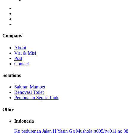
Company
About
Visi & Misi
Post
Contact
Solutions
Saluran Mampet
Renovasi Toilet
Pembuatan Septic Tank
Office
Indonesia
Kp pedurenan Jalan H Yasin Gg Mushola rt005/rw011 no 38