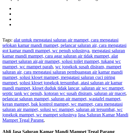
Tags:
alat untuk mengatasi saluran air mampet, cara mengatasi
selokan kamar mandi mampet, pelancar saluran air, cara mengatasi
got kamar mandi mampet, wc penuh solusinya
,
mengatasi saluran
kamar mandi mampet, cara agar saluran air tidak mampet, alat
mampet saluran air,air mampet, solusi toilet mampet, tukang wc
mampet, wc mampet parah
,
wc jongkok susah disiram, mampet
saluran air, cara mengatasi saluran pembuangan air kamar mandi
mampet, solusi kloset mampet, mengatasi saluran cuci piring
mampet
,
solusi kloset jongkok tersumbat, atasi saluran air kamar
mandi mampet, kloset duduk tidak lancar, saluran air wc mampet,
septic tank wc penuh, kotoran wc susah disiram, saluran air macet
,
pelancar saluran mampet, saluran air mampet, wastafel mampet,
keran mampet, bak kontrol mampet, wc mampet, cara mengatasi
saluran air mampet, solusi wc mampet, saluran air tersumbat, wc
jongkok mampet, wc mampet solusinya
Jasa Saluran Kamar Mandi
Mampet Tegal Parang
,
Ahli Jasa Saluran Kamar Mandi Mampet Tegal Parang