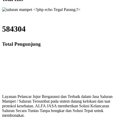
584304
Total Pengunjung
Saluran Mampet Tegal Parang, saluran mampet Tegal Parang Jakarta Selata
saluran mampet bekasi, saluran mampet bogor, salu
Layanan Pelancar Jujur Bergaransi dan Terbaik dalam Jasa Saluran
Mampet / Saluran Tersumbat pada sistem datang kelokasi dan taat
protokol kesehatan. ALFA JASA memberikan Solusi Kelancaran
Saluran Secara Tuntas Tanpa bongkar dan Solusi Tepat untuk
membongkar.