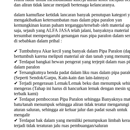
dan aliran tidak lancar menjadi bertenaga kelancaranya.
dalam kamuflase ketidak lancaran banyak penutupan kategori 
mengakibatkan ketersumbatan ruas dalam pipa paralon yan
kemungkinan kuran paham terganggu/tersebab oleh material ap
saja, sejauh yang ALFA JASA telah jalani, banyaknya material
tersumbat mempengaruhi genangan ruas pipa paralon dalam ser
di sebabkan dalam prihal :
✔ Tumbuhnya Akar kecil yang banyak dalam Pipa Paralon (da
bertumbuh karena meliputi material air dan tanah yang menum
✔ Terdapat bangkai hewan pengerat yang terjepit dalam ruas p
dalam paralon
✔ Tersangkutnya benda padat dalam liku ruas dalam pipa para
(Seperti Sendok/Garpu, Kain-kain dan lain-lainnya)
✔ Terjadi pengerasan Lemak/Lemak beku dan menumpuk sehi
mengeras (Tahap ini harus di hancurkan lemak dengan mesin sp
terbaik kami)
✔ Terdapat pembocoran Pipa Paralon sehingga Banyaknya mat
batu/tanah menumpuk sehingga aliran tidak teratur mengarungi
aturan saluran, sehingga air keluar jalur dan padat susah untuk
mengalir
✔ Terdapat bak dalam yang memiliki penumpukan limbah keras
terjadi tidak teraturan jalu ruas pembuangan/saluran