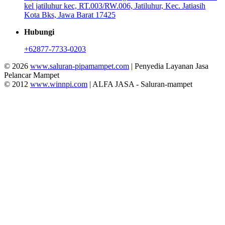
kel jatiluhur kec, RT.003/RW.006, Jatiluhur, Kec. Jatiasih
Kota Bks, Jawa Barat 17425
Hubungi
+62877-7733-0203
© 2026
www.saluran-pipamampet.com
| Penyedia Layanan Jasa
Pelancar Mampet
© 2012
www.winnpi.com
| ALFA JASA - Saluran-mampet