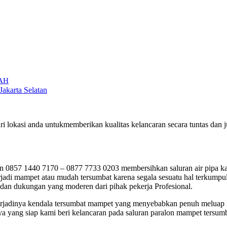
RAH
Jakarta Selatan
ri lokasi anda untukmemberikan kualitas kelancaran secara tuntas da
0857 1440 7170 – 0877 7733 0203 membersihkan saluran air pipa kar
di mampet atau mudah tersumbat karena segala sesuatu hal terkumpul 
 dan dukungan yang moderen dari pihak pekerja Profesional.
ai terjadinya kendala tersumbat mampet yang menyebabkan penuh meluap
ya yang siap kami beri kelancaran pada saluran paralon mampet tersumb