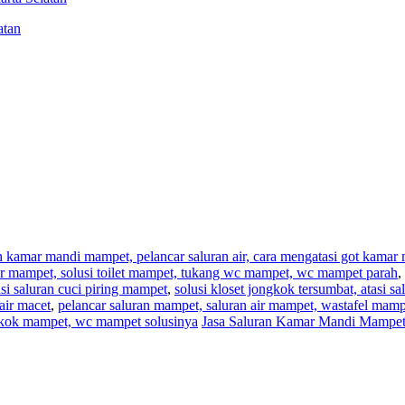
atan
an kamar mandi mampet, pelancar saluran air, cara mengatasi got kama
,air mampet, solusi toilet mampet, tukang wc mampet, wc mampet parah
,
i saluran cuci piring mampet
,
solusi kloset jongkok tersumbat, atasi s
air macet
,
pelancar saluran mampet, saluran air mampet, wastafel mam
ngkok mampet, wc mampet solusinya
Jasa Saluran Kamar Mandi Mampet