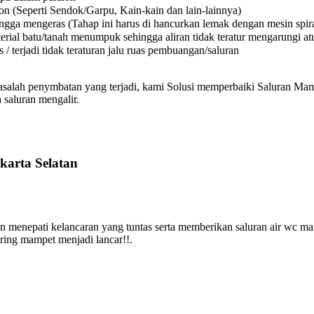
on (Seperti Sendok/Garpu, Kain-kain dan lain-lainnya)
a mengeras (Tahap ini harus di hancurkan lemak dengan mesin spiral
l batu/tanah menumpuk sehingga aliran tidak teratur mengarungi atura
 terjadi tidak teraturan jalu ruas pembuangan/saluran
asalah penymbatan yang terjadi, kami Solusi memperbaiki Saluran Mamp
 saluran mengalir.
karta Selatan
 menepati kelancaran yang tuntas serta memberikan saluran air wc m
iring mampet menjadi lancar!!.