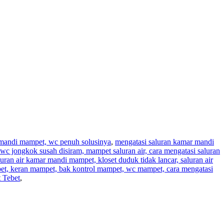
r mandi mampet, wc penuh solusinya
,
mengatasi saluran kamar mandi
wc jongkok susah disiram, mampet saluran air, cara mengatasi saluran
aluran air kamar mandi mampet, kloset duduk tidak lancar, saluran air
pet, keran mampet, bak kontrol mampet, wc mampet, cara mengatasi
 Tebet
,