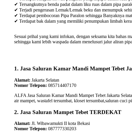
✔ Tersangkutnya benda padat dalam liku ruas dalam pipa paral
✔ Terjadi pengerasan Lemak/Lemak beku dan menumpuk sehingg
✔ Terdapat pembocoran Pipa Paralon sehingga Banyaknya materia
✔ Terdapat bak dalam yang memiliki penumpukan limbah keras /
Sesuai prihal yang kami infokan, dengan seksama kita bahas m
sehingga kami lebih waspada dalam menelusuri jalur aliran pipa
1. Jasa Saluran Kamar Mandi Mampet Tebet Ja
Alamat:
Jakarta Selatan
Nomor Telepon:
085714407170
ALFA Jasa Saluran Kamar Mandi Mampet Tebet Jakarta Selatan
air mampet, wastafel tersumbat, kloset tersumbat,saluran cuci p
2. Jasa Saluran Mampet Tebet TERDEKAT
Alamat:
Jl. Wibawamukti II kota Bekasi
Nomor Telepon:
087777330203