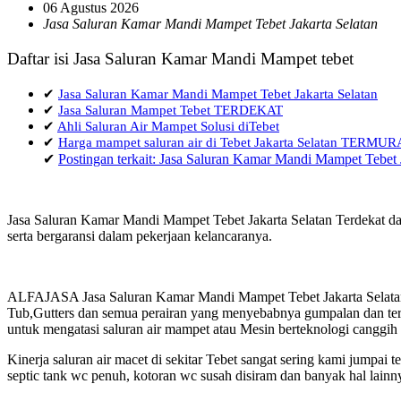
06 Agustus 2026
Jasa Saluran Kamar Mandi Mampet Tebet Jakarta Selatan
Daftar isi Jasa Saluran Kamar Mandi Mampet tebet
✔
Jasa Saluran Kamar Mandi Mampet Tebet Jakarta Selatan
✔
Jasa Saluran Mampet Tebet TERDEKAT
✔
Ahli Saluran Air Mampet Solusi diTebet
✔
Harga mampet saluran air di Tebet Jakarta Selatan TERMU
✔
Postingan terkait: Jasa Saluran Kamar Mandi Mampet Tebet 
Jasa Saluran Kamar Mandi Mampet Tebet Jakarta Selatan Terdekat da
serta bergaransi dalam pekerjaan kelancaranya.
ALFAJASA Jasa Saluran Kamar Mandi Mampet Tebet Jakarta Selatan 
Tub,Gutters dan semua perairan yang menyebabnya gumpalan dan terja
untuk mengatasi saluran air mampet atau Mesin berteknologi canggih
Kinerja saluran air macet di sekitar Tebet sangat sering kami jump
septic tank wc penuh, kotoran wc susah disiram dan banyak hal lainn