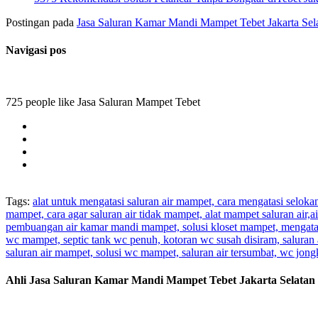
Postingan pada
Jasa Saluran Kamar Mandi Mampet Tebet Jakarta Sel
Navigasi pos
725 people like Jasa Saluran Mampet Tebet
Tags:
alat untuk mengatasi saluran air mampet, cara mengatasi selok
mampet, cara agar saluran air tidak mampet, alat mampet saluran air
pembuangan air kamar mandi mampet, solusi kloset mampet, mengatas
wc mampet, septic tank wc penuh, kotoran wc susah disiram, saluran 
saluran air mampet, solusi wc mampet, saluran air tersumbat, wc jo
Ahli Jasa Saluran Kamar Mandi Mampet Tebet Jakarta Selatan