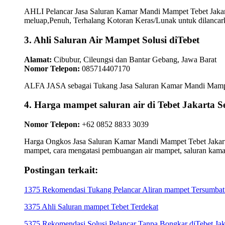
AHLI Pelancar Jasa Saluran Kamar Mandi Mampet Tebet Jakar
meluap,Penuh, Terhalang Kotoran Keras/Lunak untuk dilancark
3. Ahli Saluran Air Mampet Solusi diTebet
Alamat:
Cibubur, Cileungsi dan Bantar Gebang, Jawa Barat
Nomor Telepon:
085714407170
ALFA JASA sebagai Tukang Jasa Saluran Kamar Mandi Mampet Te
4. Harga mampet saluran air di Tebet Jakart
Nomor Telepon:
+62 0852 8833 3039
Harga Ongkos Jasa Saluran Kamar Mandi Mampet Tebet Jakarta 
mampet, cara mengatasi pembuangan air mampet, saluran kam
Postingan terkait:
1375 Rekomendasi Tukang Pelancar Aliran mampet Tersumbat d
3375 Ahli Saluran mampet Tebet Terdekat
5375 Rekomendasi Solusi Pelancar Tanpa Bongkar diTebet Jaka