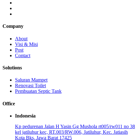
Company
About
Visi & Misi
Post
Contact
Solutions
Saluran Mampet
Renovasi Toilet
Pembuatan Septic Tank
Office
Indonesia
Kp pedurenan Jalan H Yasin Gg Mushola rt005/rw011 no 38
kel jatiluhur kec, RT.003/RW.006, Jatiluhur, Kec. Jatiasih
Kota Bks, Jawa Barat 17425