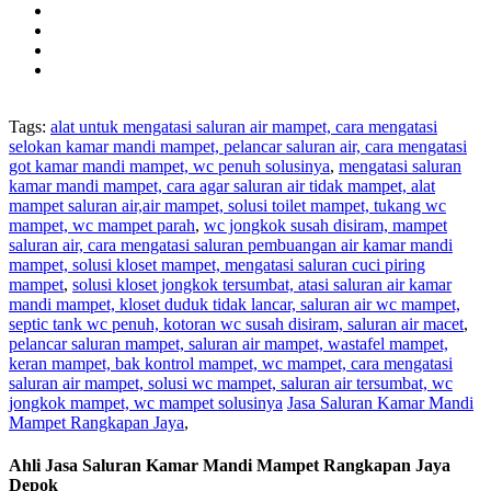
Tags:
alat untuk mengatasi saluran air mampet, cara mengatasi
selokan kamar mandi mampet, pelancar saluran air, cara mengatasi
got kamar mandi mampet, wc penuh solusinya
,
mengatasi saluran
kamar mandi mampet, cara agar saluran air tidak mampet, alat
mampet saluran air,air mampet, solusi toilet mampet, tukang wc
mampet, wc mampet parah
,
wc jongkok susah disiram, mampet
saluran air, cara mengatasi saluran pembuangan air kamar mandi
mampet, solusi kloset mampet, mengatasi saluran cuci piring
mampet
,
solusi kloset jongkok tersumbat, atasi saluran air kamar
mandi mampet, kloset duduk tidak lancar, saluran air wc mampet,
septic tank wc penuh, kotoran wc susah disiram, saluran air macet
,
pelancar saluran mampet, saluran air mampet, wastafel mampet,
keran mampet, bak kontrol mampet, wc mampet, cara mengatasi
saluran air mampet, solusi wc mampet, saluran air tersumbat, wc
jongkok mampet, wc mampet solusinya
Jasa Saluran Kamar Mandi
Mampet Rangkapan Jaya
,
Ahli Jasa Saluran Kamar Mandi Mampet Rangkapan Jaya
Depok