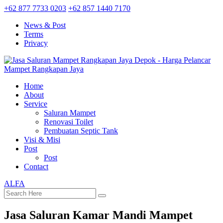
+62 877 7733 0203
+62 857 1440 7170
News & Post
Terms
Privacy
Home
About
Service
Saluran Mampet
Renovasi Toilet
Pembuatan Septic Tank
Visi & Misi
Post
Post
Contact
ALFA
Jasa Saluran Kamar Mandi Mampet