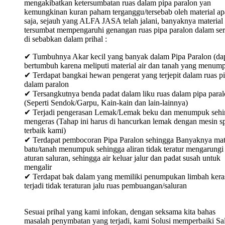
mengakibatkan ketersumbatan ruas dalam pipa paralon yan
kemungkinan kuran paham terganggu/tersebab oleh material ap
saja, sejauh yang ALFA JASA telah jalani, banyaknya material
tersumbat mempengaruhi genangan ruas pipa paralon dalam ser
di sebabkan dalam prihal :
✔ Tumbuhnya Akar kecil yang banyak dalam Pipa Paralon (da
bertumbuh karena meliputi material air dan tanah yang menum
✔ Terdapat bangkai hewan pengerat yang terjepit dalam ruas p
dalam paralon
✔ Tersangkutnya benda padat dalam liku ruas dalam pipa para
(Seperti Sendok/Garpu, Kain-kain dan lain-lainnya)
✔ Terjadi pengerasan Lemak/Lemak beku dan menumpuk sehi
mengeras (Tahap ini harus di hancurkan lemak dengan mesin sp
terbaik kami)
✔ Terdapat pembocoran Pipa Paralon sehingga Banyaknya mat
batu/tanah menumpuk sehingga aliran tidak teratur mengarungi
aturan saluran, sehingga air keluar jalur dan padat susah untuk
mengalir
✔ Terdapat bak dalam yang memiliki penumpukan limbah keras
terjadi tidak teraturan jalu ruas pembuangan/saluran
Sesuai prihal yang kami infokan, dengan seksama kita bahas
masalah penymbatan yang terjadi, kami Solusi memperbaiki Sa