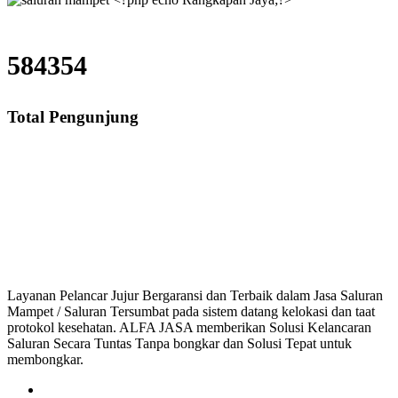
584354
Total Pengunjung
Saluran Mampet Rangkapan Jaya, saluran mampet Rangkapan Jaya Depok, H
saluran mampet bekasi, saluran mampet bogor, salu
Layanan Pelancar Jujur Bergaransi dan Terbaik dalam Jasa Saluran
Mampet / Saluran Tersumbat pada sistem datang kelokasi dan taat
protokol kesehatan. ALFA JASA memberikan Solusi Kelancaran
Saluran Secara Tuntas Tanpa bongkar dan Solusi Tepat untuk
membongkar.