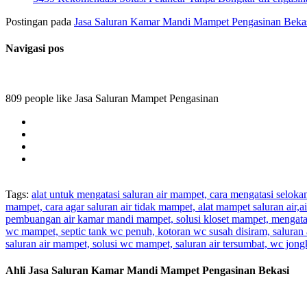
Postingan pada
Jasa Saluran Kamar Mandi Mampet Pengasinan Beka
Navigasi pos
809 people like Jasa Saluran Mampet Pengasinan
Tags:
alat untuk mengatasi saluran air mampet, cara mengatasi selok
mampet, cara agar saluran air tidak mampet, alat mampet saluran air
pembuangan air kamar mandi mampet, solusi kloset mampet, mengatas
wc mampet, septic tank wc penuh, kotoran wc susah disiram, saluran 
saluran air mampet, solusi wc mampet, saluran air tersumbat, wc jo
Ahli Jasa Saluran Kamar Mandi Mampet Pengasinan Bekasi