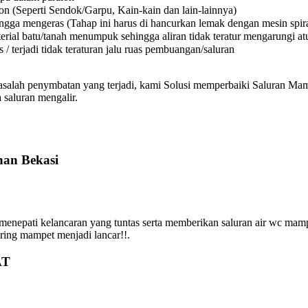
on (Seperti Sendok/Garpu, Kain-kain dan lain-lainnya)
a mengeras (Tahap ini harus di hancurkan lemak dengan mesin spiral
l batu/tanah menumpuk sehingga aliran tidak teratur mengarungi atura
 terjadi tidak teraturan jalu ruas pembuangan/saluran
asalah penymbatan yang terjadi, kami Solusi memperbaiki Saluran Mamp
 saluran mengalir.
nan Bekasi
epati kelancaran yang tuntas serta memberikan saluran air wc mamp
iring mampet menjadi lancar!!.
AT