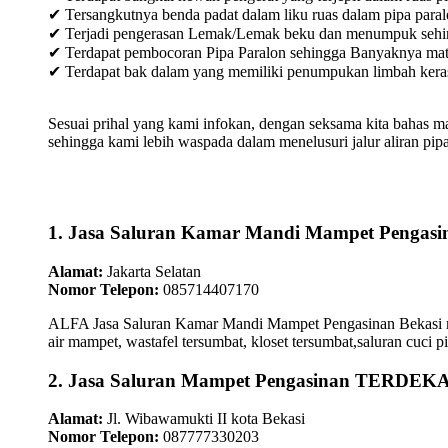
✔ Tersangkutnya benda padat dalam liku ruas dalam pipa paral
✔ Terjadi pengerasan Lemak/Lemak beku dan menumpuk sehingg
✔ Terdapat pembocoran Pipa Paralon sehingga Banyaknya materia
✔ Terdapat bak dalam yang memiliki penumpukan limbah keras /
Sesuai prihal yang kami infokan, dengan seksama kita bahas m
sehingga kami lebih waspada dalam menelusuri jalur aliran pipa
1. Jasa Saluran Kamar Mandi Mampet Pengasi
Alamat:
Jakarta Selatan
Nomor Telepon:
085714407170
ALFA Jasa Saluran Kamar Mandi Mampet Pengasinan Bekasi men
air mampet, wastafel tersumbat, kloset tersumbat,saluran cuci p
2. Jasa Saluran Mampet Pengasinan TERDEK
Alamat:
Jl. Wibawamukti II kota Bekasi
Nomor Telepon:
087777330203