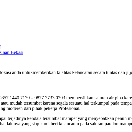
H
sinan Bekasi
okasi anda untukmemberikan kualitas kelancaran secara tuntas dan j
7 1440 7170 – 0877 7733 0203 membersihkan saluran air pipa karena
tau mudah tersumbat karena segala sesuatu hal terkumpul pada tempatn
ng moderen dari pihak pekerja Profesional.
 jumpai terjadinya kendala tersumbat mampet yang menyebabkan penuh m
al lainnya yang siap kami beri kelancaran pada saluran paralon mampe