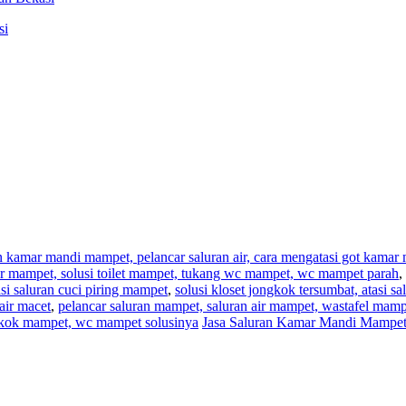
si
an kamar mandi mampet, pelancar saluran air, cara mengatasi got kama
,air mampet, solusi toilet mampet, tukang wc mampet, wc mampet parah
,
i saluran cuci piring mampet
,
solusi kloset jongkok tersumbat, atasi s
air macet
,
pelancar saluran mampet, saluran air mampet, wastafel mam
ngkok mampet, wc mampet solusinya
Jasa Saluran Kamar Mandi Mampet