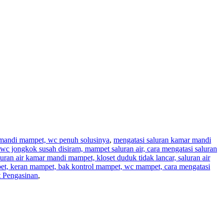
r mandi mampet, wc penuh solusinya
,
mengatasi saluran kamar mandi
wc jongkok susah disiram, mampet saluran air, cara mengatasi saluran
aluran air kamar mandi mampet, kloset duduk tidak lancar, saluran air
pet, keran mampet, bak kontrol mampet, wc mampet, cara mengatasi
 Pengasinan
,