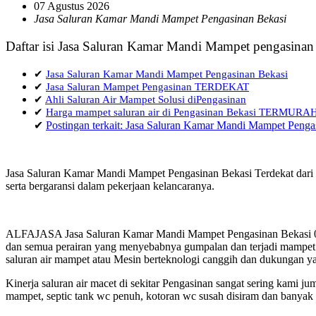
07 Agustus 2026
Jasa Saluran Kamar Mandi Mampet Pengasinan Bekasi
Daftar isi Jasa Saluran Kamar Mandi Mampet pengasinan
✔
Jasa Saluran Kamar Mandi Mampet Pengasinan Bekasi
✔
Jasa Saluran Mampet Pengasinan TERDEKAT
✔
Ahli Saluran Air Mampet Solusi diPengasinan
✔
Harga mampet saluran air di Pengasinan Bekasi TERMURA
✔
Postingan terkait: Jasa Saluran Kamar Mandi Mampet Penga
Jasa Saluran Kamar Mandi Mampet Pengasinan Bekasi Terdekat dari l
serta bergaransi dalam pekerjaan kelancaranya.
ALFAJASA Jasa Saluran Kamar Mandi Mampet Pengasinan Bekasi 085
dan semua perairan yang menyebabnya gumpalan dan terjadi mampet a
saluran air mampet atau Mesin berteknologi canggih dan dukungan ya
Kinerja saluran air macet di sekitar Pengasinan sangat sering kami
mampet, septic tank wc penuh, kotoran wc susah disiram dan banyak h