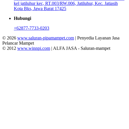
kel jatiluhur kec, RT.003/RW.006, Jatiluhur, Kec. Jatiasih
Kota Bks, Jawa Barat 17425
Hubungi
+62877-7733-0203
© 2026
www.saluran-pipamampet.com
| Penyedia Layanan Jasa
Pelancar Mampet
© 2012
www.winnpi.com
| ALFA JASA - Saluran-mampet