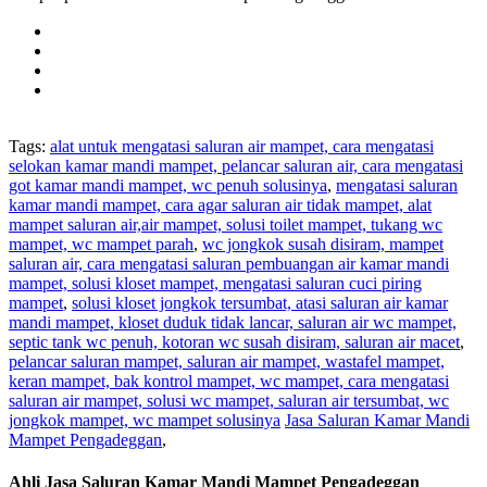
Tags:
alat untuk mengatasi saluran air mampet, cara mengatasi
selokan kamar mandi mampet, pelancar saluran air, cara mengatasi
got kamar mandi mampet, wc penuh solusinya
,
mengatasi saluran
kamar mandi mampet, cara agar saluran air tidak mampet, alat
mampet saluran air,air mampet, solusi toilet mampet, tukang wc
mampet, wc mampet parah
,
wc jongkok susah disiram, mampet
saluran air, cara mengatasi saluran pembuangan air kamar mandi
mampet, solusi kloset mampet, mengatasi saluran cuci piring
mampet
,
solusi kloset jongkok tersumbat, atasi saluran air kamar
mandi mampet, kloset duduk tidak lancar, saluran air wc mampet,
septic tank wc penuh, kotoran wc susah disiram, saluran air macet
,
pelancar saluran mampet, saluran air mampet, wastafel mampet,
keran mampet, bak kontrol mampet, wc mampet, cara mengatasi
saluran air mampet, solusi wc mampet, saluran air tersumbat, wc
jongkok mampet, wc mampet solusinya
Jasa Saluran Kamar Mandi
Mampet Pengadeggan
,
Ahli Jasa Saluran Kamar Mandi Mampet Pengadeggan