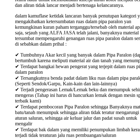
dan aliran tidak lancar menjadi bertenaga kelancaranya.
dalam kamuflase ketidak lancaran banyak penutupan kategori 
mengakibatkan ketersumbatan ruas dalam pipa paralon yan
kemungkinan kuran paham terganggu/tersebab oleh material ap
saja, sejauh yang ALFA JASA telah jalani, banyaknya material
tersumbat mempengaruhi genangan ruas pipa paralon dalam ser
di sebabkan dalam prihal :
✔ Tumbuhnya Akar kecil yang banyak dalam Pipa Paralon (da
bertumbuh karena meliputi material air dan tanah yang menum
✔ Terdapat bangkai hewan pengerat yang terjepit dalam ruas p
dalam paralon
✔ Tersangkutnya benda padat dalam liku ruas dalam pipa para
(Seperti Sendok/Garpu, Kain-kain dan lain-lainnya)
✔ Terjadi pengerasan Lemak/Lemak beku dan menumpuk sehi
mengeras (Tahap ini harus di hancurkan lemak dengan mesin sp
terbaik kami)
✔ Terdapat pembocoran Pipa Paralon sehingga Banyaknya mat
batu/tanah menumpuk sehingga aliran tidak teratur mengarungi
aturan saluran, sehingga air keluar jalur dan padat susah untuk
mengalir
✔ Terdapat bak dalam yang memiliki penumpukan limbah keras
terjadi tidak teraturan jalu ruas pembuangan/saluran