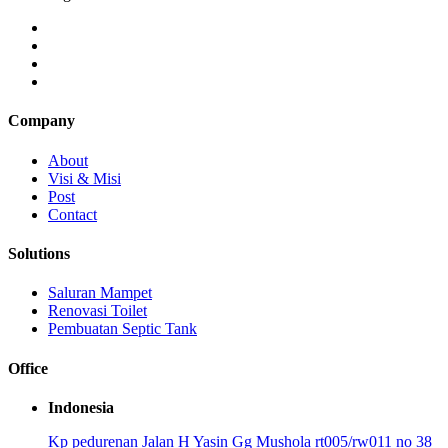
Company
About
Visi & Misi
Post
Contact
Solutions
Saluran Mampet
Renovasi Toilet
Pembuatan Septic Tank
Office
Indonesia
Kp pedurenan Jalan H Yasin Gg Mushola rt005/rw011 no 38