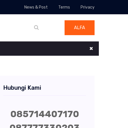
News & Post
Terms
Privacy
ALFA
Hubungi Kami
085714407170
087777330203