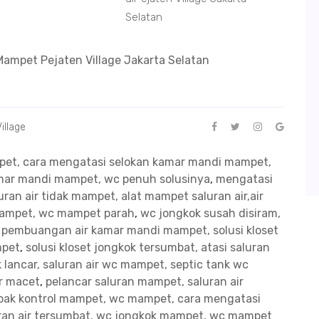
Selatan
ampet Pejaten Village Jakarta Selatan
illage
mpet, cara mengatasi selokan kamar mandi mampet,
kamar mandi mampet, wc penuh solusinya
,
mengatasi
ran air tidak mampet, alat mampet saluran air,air
mampet, wc mampet parah
,
wc jongkok susah disiram,
n pembuangan air kamar mandi mampet, solusi kloset
mpet
,
solusi kloset jongkok tersumbat, atasi saluran
 lancar, saluran air wc mampet, septic tank wc
ir macet
,
pelancar saluran mampet, saluran air
bak kontrol mampet, wc mampet, cara mengatasi
uran air tersumbat, wc jongkok mampet, wc mampet