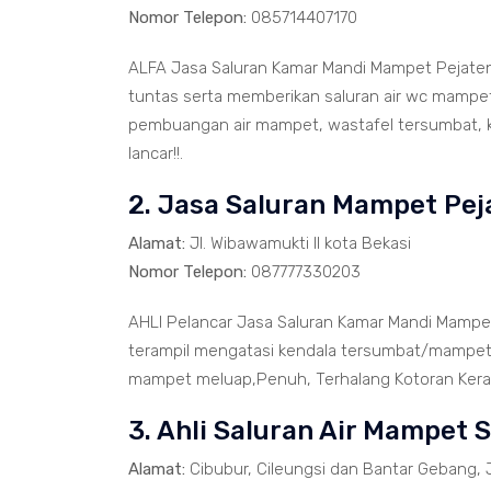
Nomor Telepon:
085714407170
ALFA Jasa Saluran Kamar Mandi Mampet Pejaten 
tuntas serta memberikan saluran air wc mampet
pembuangan air mampet, wastafel tersumbat, k
lancar!!.
2. Jasa Saluran Mampet Pej
Alamat:
Jl. Wibawamukti II kota Bekasi
Nomor Telepon:
087777330203
AHLI Pelancar Jasa Saluran Kamar Mandi Mampet
terampil mengatasi kendala tersumbat/mampet d
mampet meluap,Penuh, Terhalang Kotoran Keras/
3. Ahli Saluran Air Mampet S
Alamat:
Cibubur, Cileungsi dan Bantar Gebang, 