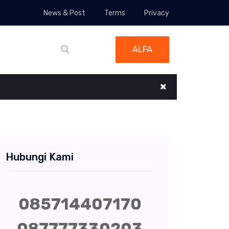
News & Post
Terms
Privacy
ALFA
Hubungi Kami
085714407170
087777330203