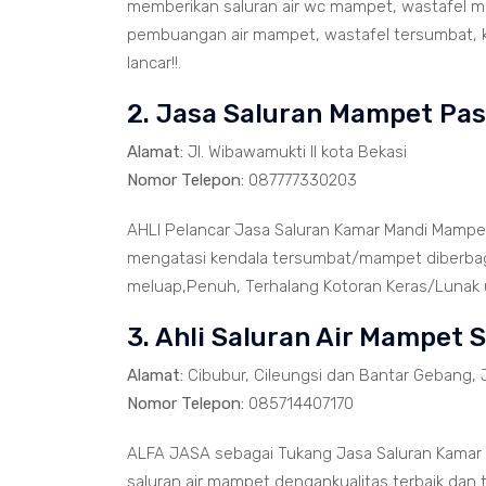
memberikan saluran air wc mampet, wastafel ma
pembuangan air mampet, wastafel tersumbat, k
lancar!!.
2. Jasa Saluran Mampet P
Alamat:
Jl. Wibawamukti II kota Bekasi
Nomor Telepon:
087777330203
AHLI Pelancar Jasa Saluran Kamar Mandi Mampe
mengatasi kendala tersumbat/mampet diberbaga
meluap,Penuh, Terhalang Kotoran Keras/Lunak un
3. Ahli Saluran Air Mampet 
Alamat:
Cibubur, Cileungsi dan Bantar Gebang, 
Nomor Telepon:
085714407170
ALFA JASA sebagai Tukang Jasa Saluran Kamar
saluran air mampet dengankualitas terbaik dan 