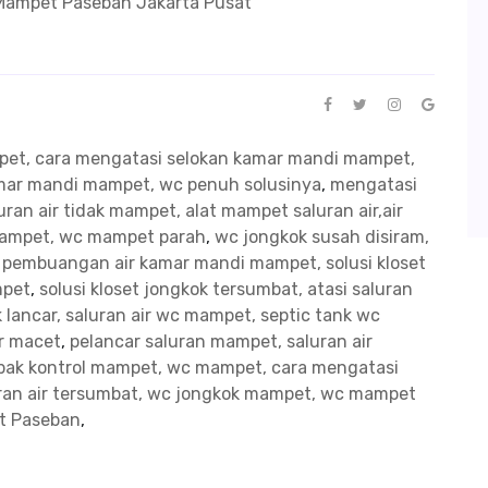
Mampet Paseban Jakarta Pusat
mpet, cara mengatasi selokan kamar mandi mampet,
kamar mandi mampet, wc penuh solusinya
,
mengatasi
ran air tidak mampet, alat mampet saluran air,air
mampet, wc mampet parah
,
wc jongkok susah disiram,
n pembuangan air kamar mandi mampet, solusi kloset
mpet
,
solusi kloset jongkok tersumbat, atasi saluran
 lancar, saluran air wc mampet, septic tank wc
ir macet
,
pelancar saluran mampet, saluran air
bak kontrol mampet, wc mampet, cara mengatasi
uran air tersumbat, wc jongkok mampet, wc mampet
t Paseban
,