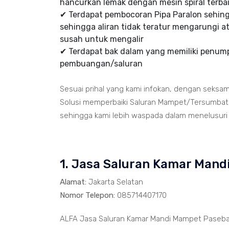
hancurkan lemak dengan mesin spiral terbai
✔ Terdapat pembocoran Pipa Paralon sehi
sehingga aliran tidak teratur mengarungi at
susah untuk mengalir
✔ Terdapat bak dalam yang memiliki penumpu
pembuangan/saluran
Sesuai prihal yang kami infokan, dengan seksa
Solusi memperbaiki Saluran Mampet/Tersumbat t
sehingga kami lebih waspada dalam menelusuri ja
1. Jasa Saluran Kamar Man
Alamat:
Jakarta Selatan
Nomor Telepon:
085714407170
ALFA Jasa Saluran Kamar Mandi Mampet Paseban