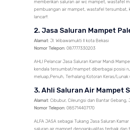
memberikan saluran air wc mampet, wastafel ma
pembuangan air mampet, wastafel tersumbat, k
lancar!!.
2. Jasa Saluran Mampet Pa
Alamat:
Jl. Wibawamukti II kota Bekasi
Nomor Telepon:
087777330203
AHLI Pelancar Jasa Saluran Kamar Mandi Mamp
kendala tersumbat/mampet diberbagai posisi r
meluap,Penuh, Terhalang Kotoran Keras/Lunak un
3. Ahli Saluran Air Mampet 
Alamat:
Cibubur, Cileungsi dan Bantar Gebang, 
Nomor Telepon:
085714407170
ALFA JASA sebagai Tukang Jasa Saluran Kamar
saluran air mampet dengankualitas terbaik dan 