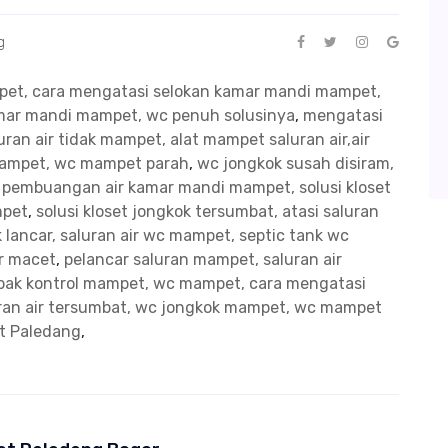
g
mpet, cara mengatasi selokan kamar mandi mampet,
kamar mandi mampet, wc penuh solusinya
,
mengatasi
ran air tidak mampet, alat mampet saluran air,air
mampet, wc mampet parah
,
wc jongkok susah disiram,
n pembuangan air kamar mandi mampet, solusi kloset
mpet
,
solusi kloset jongkok tersumbat, atasi saluran
 lancar, saluran air wc mampet, septic tank wc
ir macet
,
pelancar saluran mampet, saluran air
bak kontrol mampet, wc mampet, cara mengatasi
uran air tersumbat, wc jongkok mampet, wc mampet
t Paledang
,