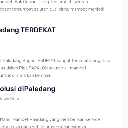
mpet, Bak Cucian Piring Tersumbat, saluran
loset tersumbat,saluran cuci piring mampet menjadi
ledang TERDEKAT
et Paledang Bogor TERDEKAT sangat terampil mengatasi
uas dalam Pipa PARALON saluran air mampet
tuk dilancarkan kembali...
Solusi diPaledang
Jawa Barat
 Mandi Mampet Paledang yang memberikan service
terpercaya pada setiap proses kelancaranya.