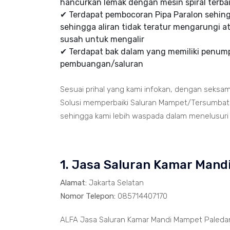
hancurkan lemak dengan mesin spiral terbai
✔ Terdapat pembocoran Pipa Paralon sehi
sehingga aliran tidak teratur mengarungi at
susah untuk mengalir
✔ Terdapat bak dalam yang memiliki penumpu
pembuangan/saluran
Sesuai prihal yang kami infokan, dengan seksa
Solusi memperbaiki Saluran Mampet/Tersumbat t
sehingga kami lebih waspada dalam menelusuri ja
1. Jasa Saluran Kamar Man
Alamat:
Jakarta Selatan
Nomor Telepon:
085714407170
ALFA Jasa Saluran Kamar Mandi Mampet Paledan