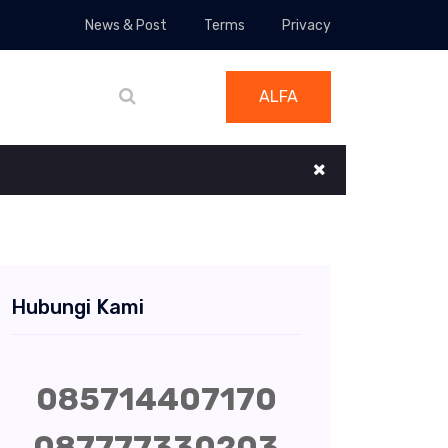
News & Post
Terms
Privacy
ALFA
Hubungi Kami
085714407170
087777330203