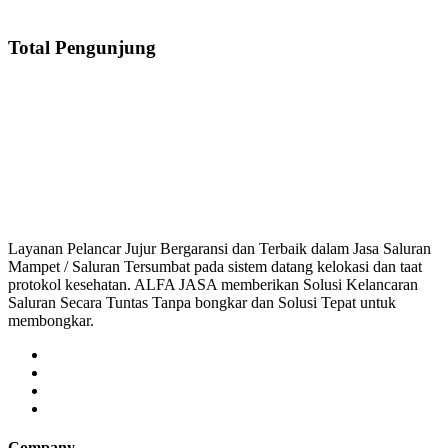
Total Pengunjung
Saluran Mampet Mekar Sari, saluran mampet Mekar Sari Tangerang, Harga 
saluran mampet bekasi, saluran mampet bogor, salu
Layanan Pelancar Jujur Bergaransi dan Terbaik dalam Jasa Saluran
Mampet / Saluran Tersumbat pada sistem datang kelokasi dan taat
protokol kesehatan. ALFA JASA memberikan Solusi Kelancaran
Saluran Secara Tuntas Tanpa bongkar dan Solusi Tepat untuk
membongkar.
Company