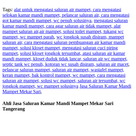
Tags:
alat untuk mengatasi saluran air mampet, cara mengatasi
selokan kamar mandi mampet, pelancar saluran air, cara mengatasi
got kamar mandi mampet, wc penuh solusinya
,
mengatasi saluran
kamar mandi mampet, cara agar saluran air tidak mampet, alat
mampet saluran air,air mampet, solusi toilet mampet, tukang wc
mampet, wc mampet parah
,
wc jongkok susah disiram, mampet
saluran air, cara mengatasi saluran pembuangan air kamar mandi
mampet, solusi kloset mampet, mengatasi saluran cuci piring
mampet
,
solusi kloset jongkok tersumbat, atasi saluran air kamar
mandi mampet, kloset duduk tidak lancar, saluran air wc mampet,
septic tank wc penuh, kotoran wc susah disiram, saluran air macet
,
pelancar saluran mampet, saluran air mampet, wastafel mampet,
keran mampet, bak kontrol mampet, wc mampet, cara mengatasi
saluran air mampet, solusi wc mampet, saluran air tersumbat, wc
jongkok mampet, wc mampet solusinya
Jasa Saluran Kamar Mandi
Mampet Mekar Sari
,
Ahli Jasa Saluran Kamar Mandi Mampet Mekar Sari
Tangerang