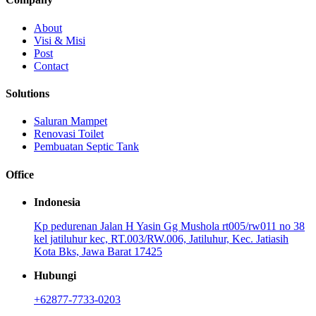
About
Visi & Misi
Post
Contact
Solutions
Saluran Mampet
Renovasi Toilet
Pembuatan Septic Tank
Office
Indonesia
Kp pedurenan Jalan H Yasin Gg Mushola rt005/rw011 no 38
kel jatiluhur kec, RT.003/RW.006, Jatiluhur, Kec. Jatiasih
Kota Bks, Jawa Barat 17425
Hubungi
+62877-7733-0203