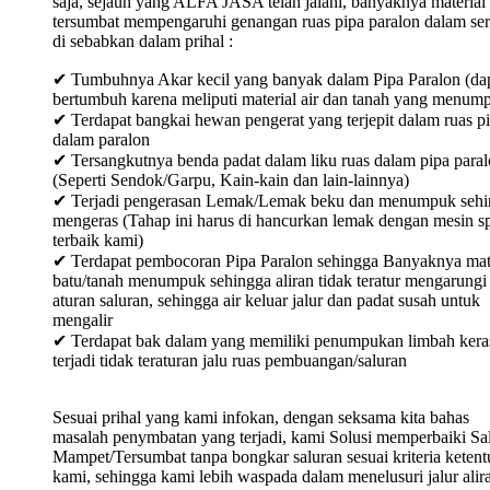
saja, sejauh yang ALFA JASA telah jalani, banyaknya material
tersumbat mempengaruhi genangan ruas pipa paralon dalam ser
di sebabkan dalam prihal :
✔ Tumbuhnya Akar kecil yang banyak dalam Pipa Paralon (da
bertumbuh karena meliputi material air dan tanah yang menum
✔ Terdapat bangkai hewan pengerat yang terjepit dalam ruas p
dalam paralon
✔ Tersangkutnya benda padat dalam liku ruas dalam pipa para
(Seperti Sendok/Garpu, Kain-kain dan lain-lainnya)
✔ Terjadi pengerasan Lemak/Lemak beku dan menumpuk sehi
mengeras (Tahap ini harus di hancurkan lemak dengan mesin sp
terbaik kami)
✔ Terdapat pembocoran Pipa Paralon sehingga Banyaknya mat
batu/tanah menumpuk sehingga aliran tidak teratur mengarungi
aturan saluran, sehingga air keluar jalur dan padat susah untuk
mengalir
✔ Terdapat bak dalam yang memiliki penumpukan limbah keras
terjadi tidak teraturan jalu ruas pembuangan/saluran
Sesuai prihal yang kami infokan, dengan seksama kita bahas
masalah penymbatan yang terjadi, kami Solusi memperbaiki Sa
Mampet/Tersumbat tanpa bongkar saluran sesuai kriteria keten
kami, sehingga kami lebih waspada dalam menelusuri jalur alir