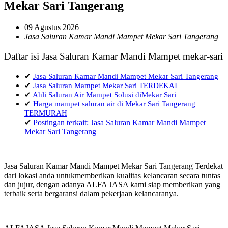
Mekar Sari Tangerang
09 Agustus 2026
Jasa Saluran Kamar Mandi Mampet Mekar Sari Tangerang
Daftar isi Jasa Saluran Kamar Mandi Mampet mekar-sari
✔
Jasa Saluran Kamar Mandi Mampet Mekar Sari Tangerang
✔
Jasa Saluran Mampet Mekar Sari TERDEKAT
✔
Ahli Saluran Air Mampet Solusi diMekar Sari
✔
Harga mampet saluran air di Mekar Sari Tangerang
TERMURAH
✔
Postingan terkait: Jasa Saluran Kamar Mandi Mampet
Mekar Sari Tangerang
Jasa Saluran Kamar Mandi Mampet Mekar Sari Tangerang Terdekat
dari lokasi anda untukmemberikan kualitas kelancaran secara tuntas
dan jujur, dengan adanya ALFA JASA kami siap memberikan yang
terbaik serta bergaransi dalam pekerjaan kelancaranya.