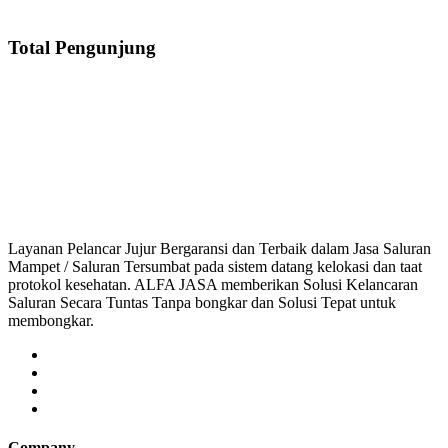
Total Pengunjung
Mampet Kwitang, saluran mampet Kwitang Jakarta Pusat, Harga saluran mamp
n mampet bekasi, saluran mampet bogor, saluran mam
Layanan Pelancar Jujur Bergaransi dan Terbaik dalam Jasa Saluran
Mampet / Saluran Tersumbat pada sistem datang kelokasi dan taat
protokol kesehatan. ALFA JASA memberikan Solusi Kelancaran
Saluran Secara Tuntas Tanpa bongkar dan Solusi Tepat untuk
membongkar.
Company