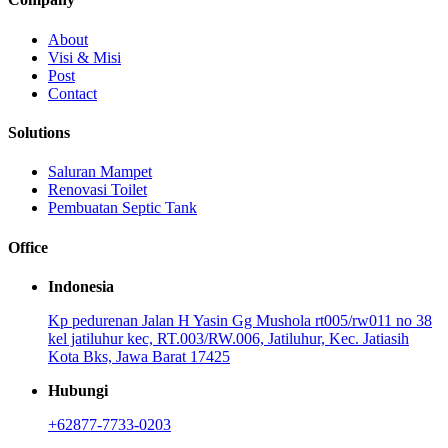
About
Visi & Misi
Post
Contact
Solutions
Saluran Mampet
Renovasi Toilet
Pembuatan Septic Tank
Office
Indonesia
Kp pedurenan Jalan H Yasin Gg Mushola rt005/rw011 no 38
kel jatiluhur kec, RT.003/RW.006, Jatiluhur, Kec. Jatiasih
Kota Bks, Jawa Barat 17425
Hubungi
+62877-7733-0203