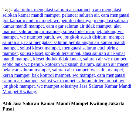
Tags:
alat untuk mengatasi saluran air mampet, cara mengatasi
selokan kamar mandi mampet, pelancar saluran air, cara mengatasi
got kamar mandi mampet, wc penuh solusinya
,
mengatasi saluran
kamar mandi mampet, cara agar saluran air tidak mampet, alat
mampet saluran air,air mampet, solusi toilet mampet, tukang wc
mampet, wc mampet parah
,
wc jongkok susah disiram, mampet
saluran air, cara mengatasi saluran pembuangan air kamar mandi
mampet, solusi kloset mampet, mengatasi saluran cuci piring
mampet
,
solusi kloset jongkok tersumbat, atasi saluran air kamar
mandi mampet, kloset duduk tidak lancar, saluran air wc mampet,
septic tank wc penuh, kotoran wc susah disiram, saluran air macet
,
pelancar saluran mampet, saluran air mampet, wastafel mampet,
keran mampet, bak kontrol mampet, wc mampet, cara mengatasi
saluran air mampet, solusi wc mampet, saluran air tersumbat, wc
jongkok mampet, wc mampet solusinya
Jasa Saluran Kamar Mandi
Mampet Kwitang
,
Ahli Jasa Saluran Kamar Mandi Mampet Kwitang Jakarta
Pusat