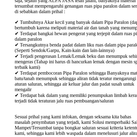
saja, sejauh yang ALFA JASA telah jalani, banyaknya material
tersumbat mempengaruhi genangan ruas pipa paralon dalam ser
di sebabkan dalam prihal :
✔ Tumbuhnya Akar kecil yang banyak dalam Pipa Paralon (da
bertumbuh karena meliputi material air dan tanah yang menum
✔ Terdapat bangkai hewan pengerat yang terjepit dalam ruas p
dalam paralon
✔ Tersangkutnya benda padat dalam liku ruas dalam pipa para
(Seperti Sendok/Garpu, Kain-kain dan lain-lainnya)
✔ Terjadi pengerasan Lemak/Lemak beku dan menumpuk sehi
mengeras (Tahap ini harus di hancurkan lemak dengan mesin sp
terbaik kami)
✔ Terdapat pembocoran Pipa Paralon sehingga Banyaknya mat
batu/tanah menumpuk sehingga aliran tidak teratur mengarungi
aturan saluran, sehingga air keluar jalur dan padat susah untuk
mengalir
✔ Terdapat bak dalam yang memiliki penumpukan limbah keras
terjadi tidak teraturan jalu ruas pembuangan/saluran
Sesuai prihal yang kami infokan, dengan seksama kita bahas
masalah penymbatan yang terjadi, kami Solusi memperbaiki Sa
Mampet/Tersumbat tanpa bongkar saluran sesuai kriteria keten
kami, sehingga kami lebih waspada dalam menelusuri jalur alir