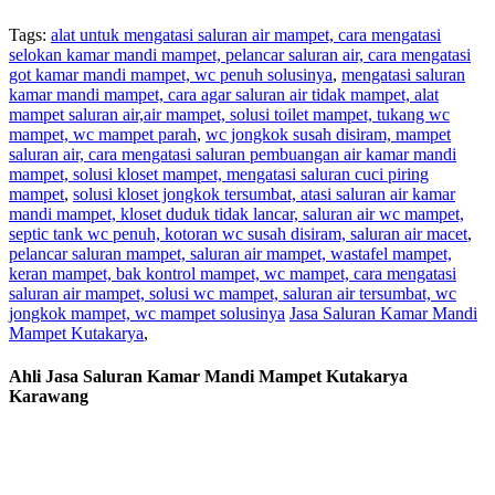
Tags:
alat untuk mengatasi saluran air mampet, cara mengatasi
selokan kamar mandi mampet, pelancar saluran air, cara mengatasi
got kamar mandi mampet, wc penuh solusinya
,
mengatasi saluran
kamar mandi mampet, cara agar saluran air tidak mampet, alat
mampet saluran air,air mampet, solusi toilet mampet, tukang wc
mampet, wc mampet parah
,
wc jongkok susah disiram, mampet
saluran air, cara mengatasi saluran pembuangan air kamar mandi
mampet, solusi kloset mampet, mengatasi saluran cuci piring
mampet
,
solusi kloset jongkok tersumbat, atasi saluran air kamar
mandi mampet, kloset duduk tidak lancar, saluran air wc mampet,
septic tank wc penuh, kotoran wc susah disiram, saluran air macet
,
pelancar saluran mampet, saluran air mampet, wastafel mampet,
keran mampet, bak kontrol mampet, wc mampet, cara mengatasi
saluran air mampet, solusi wc mampet, saluran air tersumbat, wc
jongkok mampet, wc mampet solusinya
Jasa Saluran Kamar Mandi
Mampet Kutakarya
,
Ahli Jasa Saluran Kamar Mandi Mampet Kutakarya
Karawang