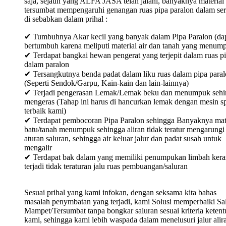
saja, sejauh yang ALFA JASA telah jalani, banyaknya material
tersumbat mempengaruhi genangan ruas pipa paralon dalam ser
di sebabkan dalam prihal :
✔ Tumbuhnya Akar kecil yang banyak dalam Pipa Paralon (da
bertumbuh karena meliputi material air dan tanah yang menum
✔ Terdapat bangkai hewan pengerat yang terjepit dalam ruas p
dalam paralon
✔ Tersangkutnya benda padat dalam liku ruas dalam pipa para
(Seperti Sendok/Garpu, Kain-kain dan lain-lainnya)
✔ Terjadi pengerasan Lemak/Lemak beku dan menumpuk sehi
mengeras (Tahap ini harus di hancurkan lemak dengan mesin sp
terbaik kami)
✔ Terdapat pembocoran Pipa Paralon sehingga Banyaknya mat
batu/tanah menumpuk sehingga aliran tidak teratur mengarungi
aturan saluran, sehingga air keluar jalur dan padat susah untuk
mengalir
✔ Terdapat bak dalam yang memiliki penumpukan limbah keras
terjadi tidak teraturan jalu ruas pembuangan/saluran
Sesuai prihal yang kami infokan, dengan seksama kita bahas
masalah penymbatan yang terjadi, kami Solusi memperbaiki Sa
Mampet/Tersumbat tanpa bongkar saluran sesuai kriteria keten
kami, sehingga kami lebih waspada dalam menelusuri jalur alir