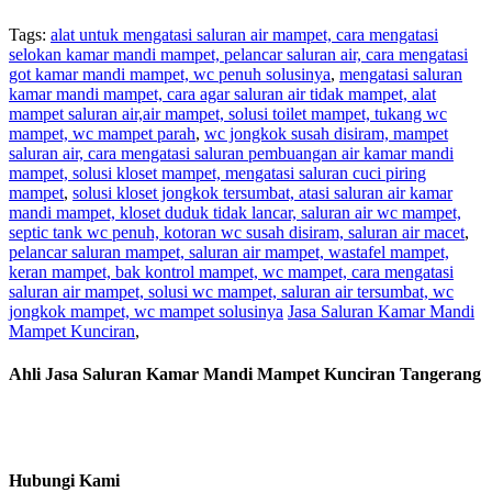
Tags:
alat untuk mengatasi saluran air mampet, cara mengatasi
selokan kamar mandi mampet, pelancar saluran air, cara mengatasi
got kamar mandi mampet, wc penuh solusinya
,
mengatasi saluran
kamar mandi mampet, cara agar saluran air tidak mampet, alat
mampet saluran air,air mampet, solusi toilet mampet, tukang wc
mampet, wc mampet parah
,
wc jongkok susah disiram, mampet
saluran air, cara mengatasi saluran pembuangan air kamar mandi
mampet, solusi kloset mampet, mengatasi saluran cuci piring
mampet
,
solusi kloset jongkok tersumbat, atasi saluran air kamar
mandi mampet, kloset duduk tidak lancar, saluran air wc mampet,
septic tank wc penuh, kotoran wc susah disiram, saluran air macet
,
pelancar saluran mampet, saluran air mampet, wastafel mampet,
keran mampet, bak kontrol mampet, wc mampet, cara mengatasi
saluran air mampet, solusi wc mampet, saluran air tersumbat, wc
jongkok mampet, wc mampet solusinya
Jasa Saluran Kamar Mandi
Mampet Kunciran
,
Ahli Jasa Saluran Kamar Mandi Mampet Kunciran Tangerang
Hubungi Kami