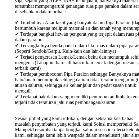
saja, sejauh yang ALFA JASA telah jalani, banyaknya material
tersumbat mempengaruhi genangan ruas pipa paralon dalam ser
di sebabkan dalam prihal :
✔ Tumbuhnya Akar kecil yang banyak dalam Pipa Paralon (da
bertumbuh karena meliputi material air dan tanah yang menum
✔ Terdapat bangkai hewan pengerat yang terjepit dalam ruas p
dalam paralon
✔ Tersangkutnya benda padat dalam liku ruas dalam pipa para
(Seperti Sendok/Garpu, Kain-kain dan lain-lainnya)
✔ Terjadi pengerasan Lemak/Lemak beku dan menumpuk sehi
mengeras (Tahap ini harus di hancurkan lemak dengan mesin sp
terbaik kami)
✔ Terdapat pembocoran Pipa Paralon sehingga Banyaknya mat
batu/tanah menumpuk sehingga aliran tidak teratur mengarungi
aturan saluran, sehingga air keluar jalur dan padat susah untuk
mengalir
✔ Terdapat bak dalam yang memiliki penumpukan limbah keras
terjadi tidak teraturan jalu ruas pembuangan/saluran
Sesuai prihal yang kami infokan, dengan seksama kita bahas
masalah penymbatan yang terjadi, kami Solusi memperbaiki Sa
Mampet/Tersumbat tanpa bongkar saluran sesuai kriteria keten
kami, sehingga kami lebih waspada dalam menelusuri jalur alir