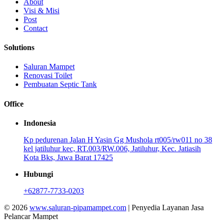
About
Visi & Misi
Post
Contact
Solutions
Saluran Mampet
Renovasi Toilet
Pembuatan Septic Tank
Office
Indonesia
Kp pedurenan Jalan H Yasin Gg Mushola rt005/rw011 no 38
kel jatiluhur kec, RT.003/RW.006, Jatiluhur, Kec. Jatiasih
Kota Bks, Jawa Barat 17425
Hubungi
+62877-7733-0203
© 2026
www.saluran-pipamampet.com
| Penyedia Layanan Jasa
Pelancar Mampet