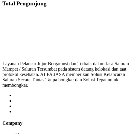
Total Pengunjung
Saluran Mampet Kunciran, saluran mampet Kunciran Tangerang, Harga salu
saluran mampet bekasi, saluran mampet bogor, salu
Layanan Pelancar Jujur Bergaransi dan Terbaik dalam Jasa Saluran
Mampet / Saluran Tersumbat pada sistem datang kelokasi dan taat
protokol kesehatan. ALFA JASA memberikan Solusi Kelancaran
Saluran Secara Tuntas Tanpa bongkar dan Solusi Tepat untuk
membongkar.
Company