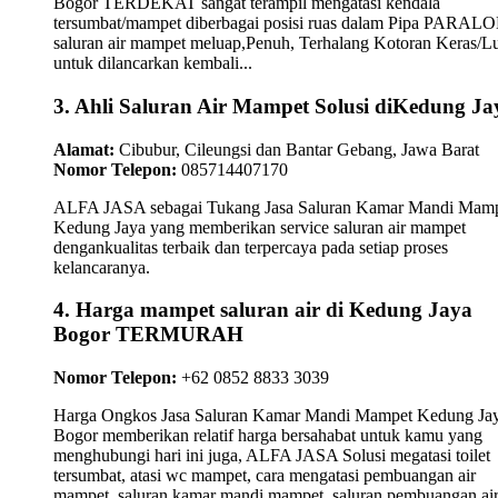
Bogor TERDEKAT sangat terampil mengatasi kendala
tersumbat/mampet diberbagai posisi ruas dalam Pipa PARAL
saluran air mampet meluap,Penuh, Terhalang Kotoran Keras/L
untuk dilancarkan kembali...
3. Ahli Saluran Air Mampet Solusi diKedung Ja
Alamat:
Cibubur, Cileungsi dan Bantar Gebang, Jawa Barat
Nomor Telepon:
085714407170
ALFA JASA sebagai Tukang Jasa Saluran Kamar Mandi Mam
Kedung Jaya yang memberikan service saluran air mampet
dengankualitas terbaik dan terpercaya pada setiap proses
kelancaranya.
4. Harga mampet saluran air di Kedung Jaya
Bogor TERMURAH
Nomor Telepon:
+62 0852 8833 3039
Harga Ongkos Jasa Saluran Kamar Mandi Mampet Kedung Ja
Bogor memberikan relatif harga bersahabat untuk kamu yang
menghubungi hari ini juga, ALFA JASA Solusi megatasi toilet
tersumbat, atasi wc mampet, cara mengatasi pembuangan air
mampet, saluran kamar mandi mampet, saluran pembuangan ai