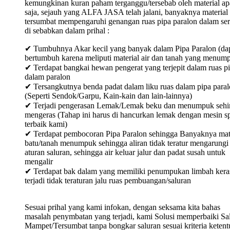
kemungkinan kuran paham terganggu/tersebab oleh material ap
saja, sejauh yang ALFA JASA telah jalani, banyaknya material
tersumbat mempengaruhi genangan ruas pipa paralon dalam ser
di sebabkan dalam prihal :
✔ Tumbuhnya Akar kecil yang banyak dalam Pipa Paralon (da
bertumbuh karena meliputi material air dan tanah yang menum
✔ Terdapat bangkai hewan pengerat yang terjepit dalam ruas p
dalam paralon
✔ Tersangkutnya benda padat dalam liku ruas dalam pipa para
(Seperti Sendok/Garpu, Kain-kain dan lain-lainnya)
✔ Terjadi pengerasan Lemak/Lemak beku dan menumpuk sehi
mengeras (Tahap ini harus di hancurkan lemak dengan mesin sp
terbaik kami)
✔ Terdapat pembocoran Pipa Paralon sehingga Banyaknya mat
batu/tanah menumpuk sehingga aliran tidak teratur mengarungi
aturan saluran, sehingga air keluar jalur dan padat susah untuk
mengalir
✔ Terdapat bak dalam yang memiliki penumpukan limbah keras
terjadi tidak teraturan jalu ruas pembuangan/saluran
Sesuai prihal yang kami infokan, dengan seksama kita bahas
masalah penymbatan yang terjadi, kami Solusi memperbaiki Sa
Mampet/Tersumbat tanpa bongkar saluran sesuai kriteria keten