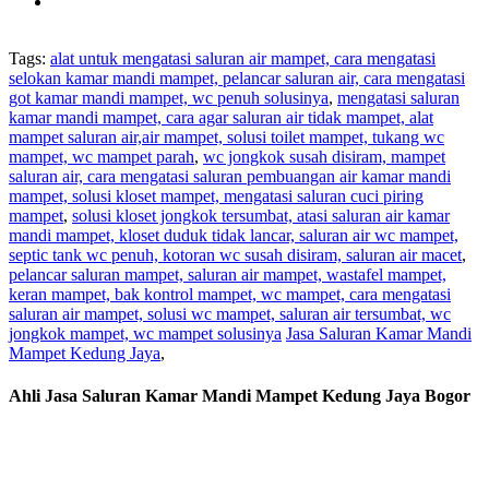
Tags:
alat untuk mengatasi saluran air mampet, cara mengatasi
selokan kamar mandi mampet, pelancar saluran air, cara mengatasi
got kamar mandi mampet, wc penuh solusinya
,
mengatasi saluran
kamar mandi mampet, cara agar saluran air tidak mampet, alat
mampet saluran air,air mampet, solusi toilet mampet, tukang wc
mampet, wc mampet parah
,
wc jongkok susah disiram, mampet
saluran air, cara mengatasi saluran pembuangan air kamar mandi
mampet, solusi kloset mampet, mengatasi saluran cuci piring
mampet
,
solusi kloset jongkok tersumbat, atasi saluran air kamar
mandi mampet, kloset duduk tidak lancar, saluran air wc mampet,
septic tank wc penuh, kotoran wc susah disiram, saluran air macet
,
pelancar saluran mampet, saluran air mampet, wastafel mampet,
keran mampet, bak kontrol mampet, wc mampet, cara mengatasi
saluran air mampet, solusi wc mampet, saluran air tersumbat, wc
jongkok mampet, wc mampet solusinya
Jasa Saluran Kamar Mandi
Mampet Kedung Jaya
,
Ahli Jasa Saluran Kamar Mandi Mampet Kedung Jaya Bogor