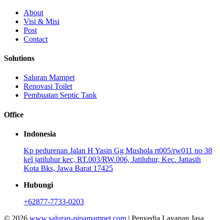
About
Visi & Misi
Post
Contact
Solutions
Saluran Mampet
Renovasi Toilet
Pembuatan Septic Tank
Office
Indonesia
Kp pedurenan Jalan H Yasin Gg Mushola rt005/rw011 no 38
kel jatiluhur kec, RT.003/RW.006, Jatiluhur, Kec. Jatiasih
Kota Bks, Jawa Barat 17425
Hubungi
+62877-7733-0203
© 2026
www.saluran-pipamampet.com
| Penyedia Layanan Jasa