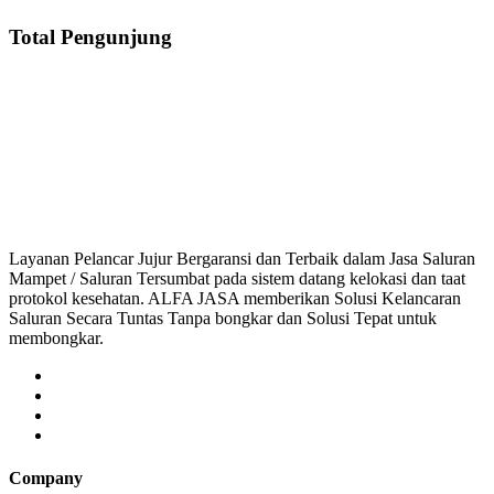
Total Pengunjung
Saluran Mampet Kedung Jaya, saluran mampet Kedung Jaya Bogor, Harga s
saluran mampet bekasi, saluran mampet bogor, salu
Layanan Pelancar Jujur Bergaransi dan Terbaik dalam Jasa Saluran
Mampet / Saluran Tersumbat pada sistem datang kelokasi dan taat
protokol kesehatan. ALFA JASA memberikan Solusi Kelancaran
Saluran Secara Tuntas Tanpa bongkar dan Solusi Tepat untuk
membongkar.
Company