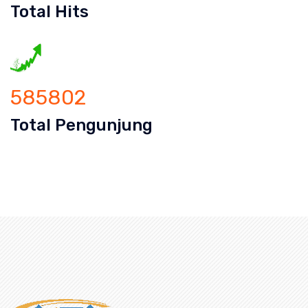
Total Hits
585802
Total Pengunjung
 Mampet Kamal, saluran mampet Kamal Jakarta Barat, Ha
an mampet bekasi, saluran mampet bo