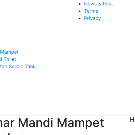
News & Post
Terms
Privacy
n Mampet
i Toilet
an Septic Tank
mar Mandi Mampet
H