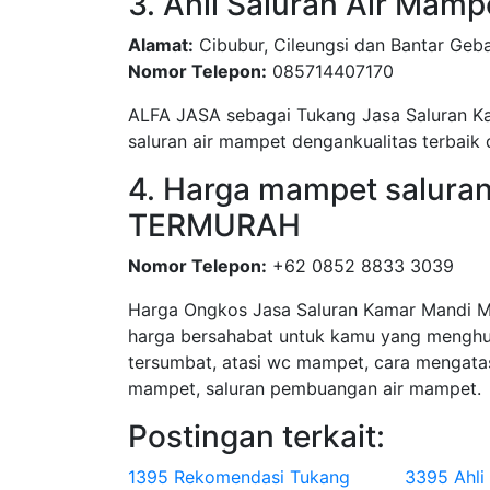
3. Ahli Saluran Air Mamp
Alamat:
Cibubur, Cileungsi dan Bantar Geb
Nomor Telepon:
085714407170
ALFA JASA sebagai Tukang Jasa Saluran K
saluran air mampet dengankualitas terbaik 
4. Harga mampet saluran 
TERMURAH
Nomor Telepon:
+62 0852 8833 3039
Harga Ongkos Jasa Saluran Kamar Mandi Ma
harga bersahabat untuk kamu yang menghubu
tersumbat, atasi wc mampet, cara mengata
mampet, saluran pembuangan air mampet.
Postingan terkait:
1395 Rekomendasi Tukang
3395 Ahli