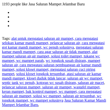
1193 people like Jasa Saluran Mampet Jelambar Baru
Tags:
alat untuk mengatasi saluran air mampet, cara mengatasi
selokan kamar mandi mampet, pelancar saluran air, cara mengatasi
got kamar mandi mampet, wc penuh solusinya
,
mengatasi saluran
kamar mandi mampet, cara agar saluran air tidak mampet, alat
mampet saluran air,air mampet, solusi toilet mampet, tukang wc
mampet, wc mampet parah
,
wc jongkok susah disiram, mampet
saluran air, cara mengatasi saluran pembuangan air kamar mandi
mampet, solusi kloset mampet, mengatasi saluran cuci piring
mampet
,
solusi kloset jongkok tersumbat, atasi saluran air kamar
mandi mampet, kloset duduk tidak lancar, saluran air wc mampet,
septic tank wc penuh, kotoran wc susah disiram, saluran air macet
,
pelancar saluran mampet, saluran air mampet, wastafel mampet,
keran mampet, bak kontrol mampet, wc mampet, cara mengatasi
saluran air mampet, solusi wc mampet, saluran air tersumbat, wc
jongkok mampet, wc mampet solusinya
Jasa Saluran Kamar Mandi
Mampet Jelambar Baru
,