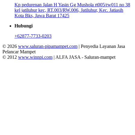
Kp pedurenan Jalan H Yasin Gg Mushola rt005/rw011 no 38
kel jatiluhur kec, RT.003/RW.006, Jatiluhur, Kec. Jatiasih
Kota Bks, Jawa Barat 17425
Hubungi
+62877-7733-0203
© 2026
www.saluran-pipamampet.com
| Penyedia Layanan Jasa
Pelancar Mampet
© 2012
www.winnpi.com
| ALFA JASA - Saluran-mampet