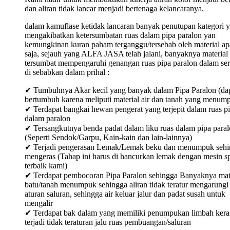
dan aliran tidak lancar menjadi bertenaga kelancaranya.
dalam kamuflase ketidak lancaran banyak penutupan kategori 
mengakibatkan ketersumbatan ruas dalam pipa paralon yan
kemungkinan kuran paham terganggu/tersebab oleh material ap
saja, sejauh yang ALFA JASA telah jalani, banyaknya material
tersumbat mempengaruhi genangan ruas pipa paralon dalam ser
di sebabkan dalam prihal :
✔ Tumbuhnya Akar kecil yang banyak dalam Pipa Paralon (da
bertumbuh karena meliputi material air dan tanah yang menum
✔ Terdapat bangkai hewan pengerat yang terjepit dalam ruas p
dalam paralon
✔ Tersangkutnya benda padat dalam liku ruas dalam pipa para
(Seperti Sendok/Garpu, Kain-kain dan lain-lainnya)
✔ Terjadi pengerasan Lemak/Lemak beku dan menumpuk sehi
mengeras (Tahap ini harus di hancurkan lemak dengan mesin sp
terbaik kami)
✔ Terdapat pembocoran Pipa Paralon sehingga Banyaknya mat
batu/tanah menumpuk sehingga aliran tidak teratur mengarungi
aturan saluran, sehingga air keluar jalur dan padat susah untuk
mengalir
✔ Terdapat bak dalam yang memiliki penumpukan limbah keras
terjadi tidak teraturan jalu ruas pembuangan/saluran