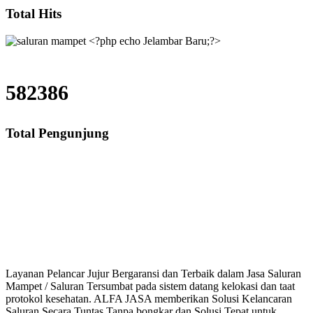
Total Hits
582386
Total Pengunjung
mbar Baru, saluran mampet Jelambar Baru Jakarta Barat, Harga saluran ma
t bekasi, saluran mampet bogor, saluran mampet dep
Layanan Pelancar Jujur Bergaransi dan Terbaik dalam Jasa Saluran
Mampet / Saluran Tersumbat pada sistem datang kelokasi dan taat
protokol kesehatan. ALFA JASA memberikan Solusi Kelancaran
Saluran Secara Tuntas Tanpa bongkar dan Solusi Tepat untuk