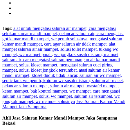
Tags:
alat untuk mengatasi saluran air mampet, cara mengatasi
selokan kamar mandi mampet, pelancar saluran air, cara mengatasi
got kamar mandi mampet, wc penuh solusinya
,
mengatasi saluran
kamar mandi mampet, cara agar saluran air tidak mampet, alat
mampet saluran air,air mampet, solusi toilet mampet, tukang wc
mampet, wc mampet parah
,
wc jongkok susah disiram, mampet
saluran air, cara mengatasi saluran pembuangan air kamar mandi
mampet, solusi kloset mampet, mengatasi saluran cuci piring
mampet
,
solusi kloset jongkok tersumbat, atasi saluran air kamar
mandi mampet, kloset duduk tidak lancar, saluran air wc mampet,
septic tank wc penuh, kotoran wc susah disiram, saluran air macet
,
pelancar saluran mampet, saluran air mampet, wastafel mampet,
keran mampet, bak kontrol mampet, wc mampet, cara mengatasi
saluran air mampet, solusi wc mampet, saluran air tersumbat, wc
jongkok mampet, wc mampet solusinya
Jasa Saluran Kamar Mandi
Mampet Jaka Sampurna
,
Ahli Jasa Saluran Kamar Mandi Mampet Jaka Sampurna
Bekasi