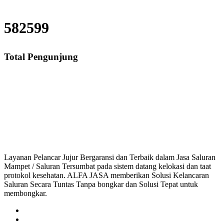
582599
Total Pengunjung
n Mampet Jaka Sampurna, saluran mampet Jaka Sampurna Bekasi, Harga salu
ran mampet bekasi, saluran mampet bogor, saluran ma
Layanan Pelancar Jujur Bergaransi dan Terbaik dalam Jasa Saluran
Mampet / Saluran Tersumbat pada sistem datang kelokasi dan taat
protokol kesehatan. ALFA JASA memberikan Solusi Kelancaran
Saluran Secara Tuntas Tanpa bongkar dan Solusi Tepat untuk
membongkar.