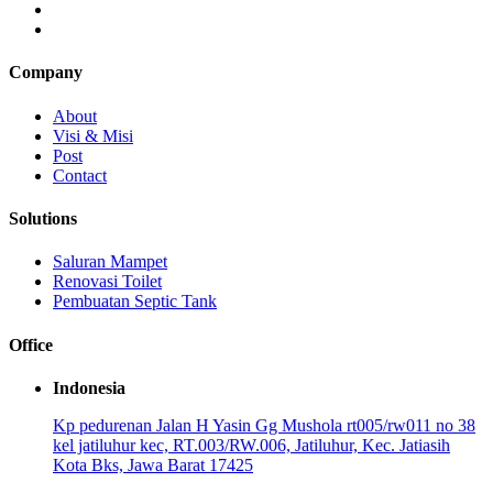
Company
About
Visi & Misi
Post
Contact
Solutions
Saluran Mampet
Renovasi Toilet
Pembuatan Septic Tank
Office
Indonesia
Kp pedurenan Jalan H Yasin Gg Mushola rt005/rw011 no 38
kel jatiluhur kec, RT.003/RW.006, Jatiluhur, Kec. Jatiasih
Kota Bks, Jawa Barat 17425