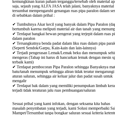
kemungkinan kuran paham terganggu/tersebab oleh material ap
saja, sejauh yang ALFA JASA telah jalani, banyaknya material
tersumbat mempengaruhi genangan ruas pipa paralon dalam ser
di sebabkan dalam prihal :
✔ Tumbuhnya Akar kecil yang banyak dalam Pipa Paralon (da
bertumbuh karena meliputi material air dan tanah yang menum
✔ Terdapat bangkai hewan pengerat yang terjepit dalam ruas p
dalam paralon
✔ Tersangkutnya benda padat dalam liku ruas dalam pipa para
(Seperti Sendok/Garpu, Kain-kain dan lain-lainnya)
✔ Terjadi pengerasan Lemak/Lemak beku dan menumpuk sehi
mengeras (Tahap ini harus di hancurkan lemak dengan mesin sp
terbaik kami)
✔ Terdapat pembocoran Pipa Paralon sehingga Banyaknya mat
batu/tanah menumpuk sehingga aliran tidak teratur mengarungi
aturan saluran, sehingga air keluar jalur dan padat susah untuk
mengalir
✔ Terdapat bak dalam yang memiliki penumpukan limbah keras
terjadi tidak teraturan jalu ruas pembuangan/saluran
Sesuai prihal yang kami infokan, dengan seksama kita bahas
masalah penymbatan yang terjadi, kami Solusi memperbaiki Sa
Mampet/Tersumbat tanpa bongkar saluran sesuai kriteria keten